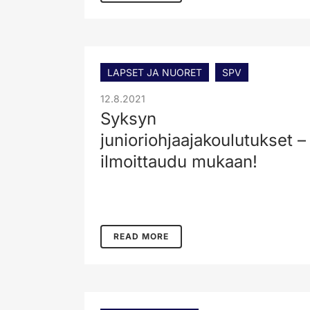
LAPSET JA NUORET
SPV
12.8.2021
Syksyn
junioriohjaajakoulutukset –
ilmoittaudu mukaan!
READ MORE