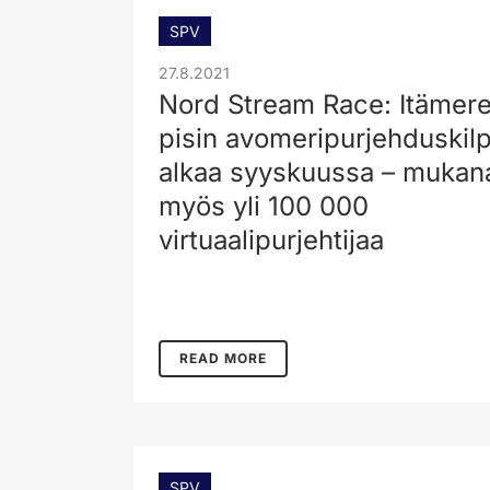
SPV
27.8.2021
Nord Stream Race: Itämer
pisin avomeripurjehduskilp
alkaa syyskuussa – mukan
myös yli 100 000
virtuaalipurjehtijaa
READ MORE
SPV