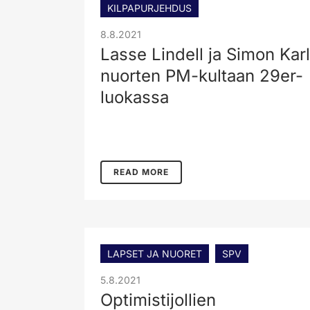
KILPAPURJEHDUS
8.8.2021
Lasse Lindell ja Simon Ka
nuorten PM-kultaan 29er-
luokassa
READ MORE
LAPSET JA NUORET
SPV
5.8.2021
Optimistijollien