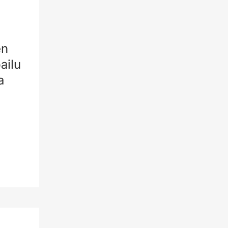
en
ailu
a