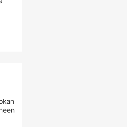
a
uokan
omeen