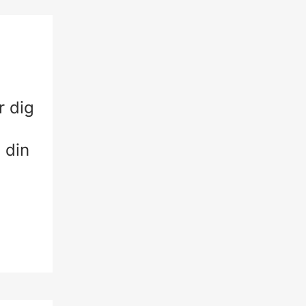
r dig
l din