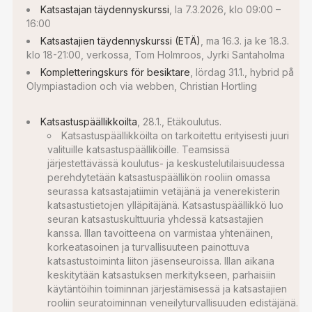
Katsastajan täydennyskurssi
, la 7.3.2026, klo 09:00 –
16:00
Katsastajien täydennyskurssi (ETÄ)
, ma 16.3. ja ke 18.3.
klo 18-21:00, verkossa, Tom Holmroos, Jyrki Santaholma
Kompletteringskurs för besiktare
, lördag 31.1., hybrid på
Olympiastadion och via webben, Christian Hortling
Katsastuspäällikkoilta
, 28.1., Etäkoulutus.
Katsastuspäällikköilta on tarkoitettu erityisesti juuri
valituille katsastuspäälliköille. Teamsissä
järjestettävässä koulutus- ja keskustelutilaisuudessa
perehdytetään katsastuspäällikön rooliin omassa
seurassa katsastajatiimin vetäjänä ja venerekisterin
katsastustietojen ylläpitäjänä. Katsastuspäällikkö luo
seuran katsastuskulttuuria yhdessä katsastajien
kanssa. Illan tavoitteena on varmistaa yhtenäinen,
korkeatasoinen ja turvallisuuteen painottuva
katsastustoiminta liiton jäsenseuroissa. Illan aikana
keskitytään katsastuksen merkitykseen, parhaisiin
käytäntöihin toiminnan järjestämisessä ja katsastajien
rooliin seuratoiminnan veneilyturvallisuuden edistäjänä.