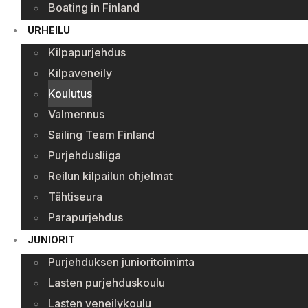
Boating in Finland
URHEILU
Kilpapurjehdus
Kilpaveneily
Koulutus
Valmennus
Sailing Team Finland
Purjehdusliiga
Reilun kilpailun ohjelmat
Tähtiseura
Parapurjehdus
JUNIORIT
Purjehduksen junioritoiminta
Lasten purjehduskoulu
Lasten veneilykoulu