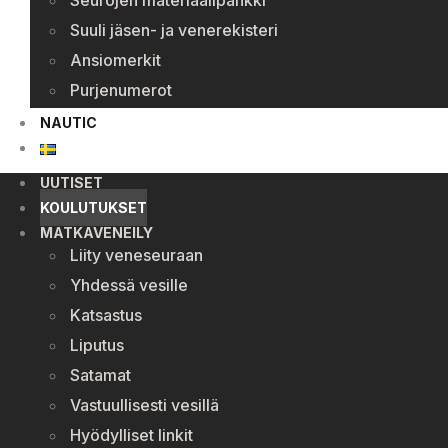
Seurojen materiaalipankki
Suuli jäsen- ja venerekisteri
Ansiomerkit
Purjenumerot
NAUTIC
UUTISET
KOULUTUKSET
MATKAVENEILY
Liity veneseuraan
Yhdessä vesille
Katsastus
Liputus
Satamat
Vastuullisesti vesillä
Hyödylliset linkit