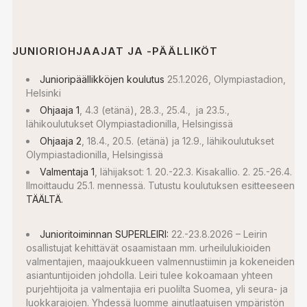
JUNIORIOHJAAJAT JA -PÄÄLLIKÖT
Junioripäällikköjen koulutus
25.1.2026, Olympiastadion,
Helsinki
Ohjaaja 1
, 4.3 (etänä), 28.3., 25.4., ja 23.5.,
lähikoulutukset Olympiastadionilla, Helsingissä
Ohjaaja 2
, 18.4., 20.5. (etänä) ja 12.9., lähikoulutukset
Olympiastadionilla, Helsingissä
Valmentaja 1
, lähijaksot: 1. 20.-22.3. Kisakallio. 2. 25.-26.4.
Ilmoittaudu 25.1. mennessä. Tutustu koulutuksen esitteeseen
TÄÄLTÄ.
Junioritoiminnan SUPERLEIRI:
22.-23.8.2026 – Leirin
osallistujat kehittävät osaamistaan mm. urheilulukioiden
valmentajien, maajoukkueen valmennustiimin ja kokeneiden
asiantuntijoiden johdolla. Leiri tulee kokoamaan yhteen
purjehtijoita ja valmentajia eri puolilta Suomea, yli seura- ja
luokkarajojen. Yhdessä luomme ainutlaatuisen ympäristön