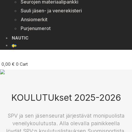
Seurojen materiaalipankki
Suuli jäsen- ja venerekisteri
Ansiomerkit
Purjenumerot
NAUTIC
0,00
€
0
Cart
KOULUTUkset 2025-2026
SPV ja sen jäsenseurat järjestävät monipuolista
veneilykoulutusta. Alla olevalla painikkeella
löydät SPV:n koulutuslistauksen Suomisportista.