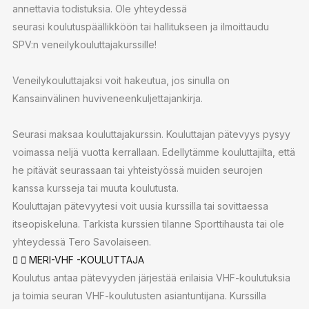
annettavia todistuksia. Ole yhteydessä
seurasi koulutuspäällikköön tai hallitukseen ja ilmoittaudu
SPV:n veneilykouluttajakurssille!
Veneilykouluttajaksi voit hakeutua, jos sinulla on
Kansainvälinen huviveneenkuljettajankirja.
Seurasi maksaa kouluttajakurssin. Kouluttajan pätevyys pysyy
voimassa neljä vuotta kerrallaan. Edellytämme kouluttajilta, että
he pitävät seurassaan tai yhteistyössä muiden seurojen
kanssa kursseja tai muuta koulutusta.
Kouluttajan pätevyytesi voit uusia
kurssilla tai sovittaessa
itseopiskeluna
.
Tarkista kurssien tilanne Sporttihausta tai ole
yhteydessä Tero Savolaiseen.
MERI-VHF -KOULUTTAJA
Koulutus antaa pätevyyden järjestää erilaisia VHF-koulutuksia
ja toimia seuran VHF-koulutusten asiantuntijana. Kurssilla