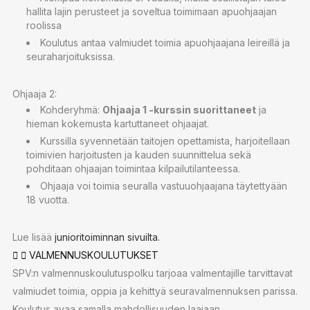
hallita lajin perusteet ja soveltua toimimaan apuohjaajan
roolissa
Koulutus antaa valmiudet toimia apuohjaajana leireillä ja
seuraharjoituksissa.
Ohjaaja 2:
Kohderyhmä:
Ohjaaja 1 -kurssin suorittaneet
ja
hieman kokemusta kartuttaneet ohjaajat.
Kurssilla syvennetään taitojen opettamista, harjoitellaan
toimivien harjoitusten ja kauden suunnittelua sekä
pohditaan ohjaajan toimintaa kilpailutilanteessa.
Ohjaaja voi toimia seuralla vastuuohjaajana täytettyään
18 vuotta.
Lue lisää
junioritoiminnan sivuilta.
VALMENNUSKOULUTUKSET
SPV:n valmennuskoulutuspolku tarjoaa valmentajille tarvittavat
valmiudet toimia, oppia ja kehittyä seuravalmennuksen parissa.
Koulutus avaa samalla mahdollisuuden laajaan