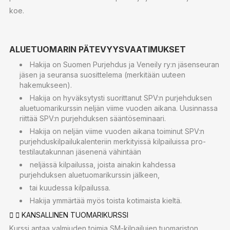
koe.
ALUETUOMARIN PÄTEVYYSVAATIMUKSET
Hakija on Suomen Purjehdus ja Veneily ry:n jäsenseuran
jäsen ja seuransa suosittelema (merkitään uuteen
hakemukseen).
Hakija on hyväksytysti suorittanut SPV:n purjehduksen
aluetuomarikurssin neljän viime vuoden aikana. Uusinnassa
riittää SPV:n purjehduksen sääntöseminaari.
Hakija on neljän viime vuoden aikana toiminut SPV:n
purjehduskilpailukalenteriin merkityissä kilpailuissa pro-
testilautakunnan jäsenenä vähintään
neljässä kilpailussa, joista ainakin kahdessa
purjehduksen aluetuomarikurssin jälkeen,
tai kuudessa kilpailussa.
Hakija ymmärtää myös toista kotimaista kieltä.
KANSALLINEN TUOMARIKURSSI
Kurssi antaa valmiuden toimia SM-kilpailujen tuomariston