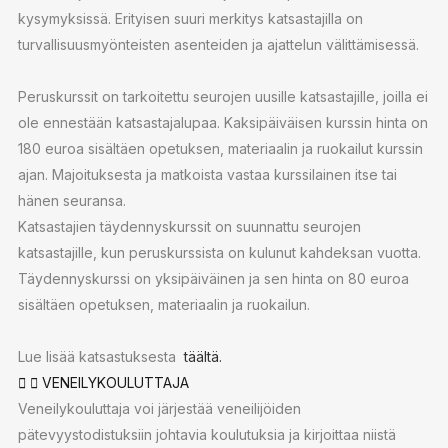
kysymyksissä. Erityisen suuri merkitys katsastajilla on
turvallisuusmyönteisten asenteiden ja ajattelun välittämisessä.
Peruskurssit on tarkoitettu seurojen uusille katsastajille, joilla ei
ole ennestään katsastajalupaa. Kaksipäiväisen kurssin hinta on
180 euroa sisältäen opetuksen, materiaalin ja ruokailut kurssin
ajan. Majoituksesta ja matkoista vastaa kurssilainen itse tai
hänen seuransa.
Katsastajien täydennyskurssit on suunnattu seurojen
katsastajille, kun peruskurssista on kulunut kahdeksan vuotta.
Täydennyskurssi on yksipäiväinen ja sen hinta on 80 euroa
sisältäen opetuksen, materiaalin ja ruokailun.
Lue lisää katsastuksesta
täältä.
VENEILYKOULUTTAJA
Veneilykouluttaja voi järjestää veneilijöiden
pätevyystodistuksiin johtavia koulutuksia ja kirjoittaa niistä