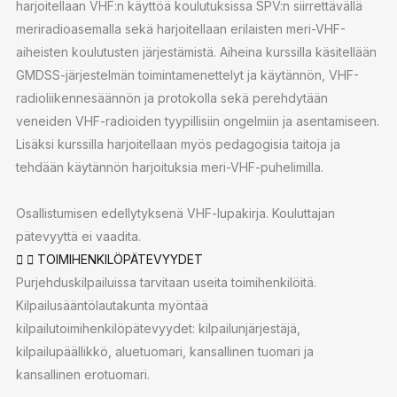
harjoitellaan VHF:n käyttöä koulutuksissa SPV:n siirrettävällä
meriradioasemalla sekä harjoitellaan erilaisten meri-VHF-
aiheisten koulutusten järjestämistä. Aiheina kurssilla käsitellään
GMDSS-järjestelmän toimintamenettelyt ja käytännön, VHF-
radioliikennesäännön ja protokolla sekä perehdytään
veneiden VHF-radioiden tyypillisiin ongelmiin ja asentamiseen.
Lisäksi kurssilla harjoitellaan myös pedagogisia taitoja ja
tehdään käytännön harjoituksia meri-VHF-puhelimilla.
Osallistumisen edellytyksenä VHF-lupakirja. Kouluttajan
pätevyyttä ei vaadita.
TOIMIHENKILÖPÄTEVYYDET
Purjehduskilpailuissa tarvitaan useita toimihenkilöitä.
Kilpailusääntölautakunta myöntää
kilpailutoimihenkilöpätevyydet: kilpailunjärjestäjä,
kilpailupäällikkö, aluetuomari, kansallinen tuomari ja
kansallinen erotuomari.