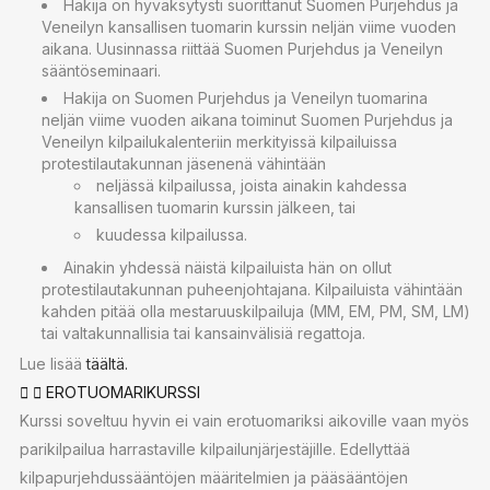
Hakija on hyväksytysti suorittanut Suomen Purjehdus ja
Veneilyn kansallisen tuomarin kurssin neljän viime vuoden
aikana. Uusinnassa riittää Suomen Purjehdus ja Veneilyn
sääntöseminaari.
Hakija on Suomen Purjehdus ja Veneilyn tuomarina
neljän viime vuoden aikana toiminut Suomen Purjehdus ja
Veneilyn kilpailukalenteriin merkityissä kilpailuissa
protestilautakunnan jäsenenä vähintään
neljässä kilpailussa, joista ainakin kahdessa
kansallisen tuomarin kurssin jälkeen, tai
kuudessa kilpailussa.
Ainakin yhdessä näistä kilpailuista hän on ollut
protestilautakunnan puheenjohtajana. Kilpailuista vähintään
kahden pitää olla mestaruuskilpailuja (MM, EM, PM, SM, LM)
tai valtakunnallisia tai kansainvälisiä regattoja.
Lue lisää
täältä.
EROTUOMARIKURSSI
Kurssi soveltuu hyvin ei vain erotuomariksi aikoville vaan myös
parikilpailua harrastaville kilpailunjärjestäjille. Edellyttää
kilpapurjehdussääntöjen määritelmien ja pääsääntöjen