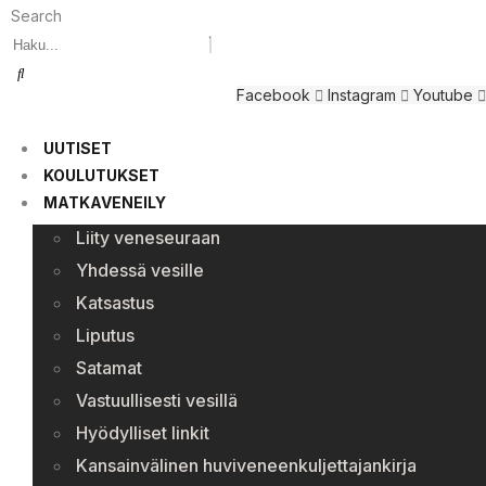
Search
Facebook
Instagram
Youtube
UUTISET
KOULUTUKSET
MATKAVENEILY
Liity veneseuraan
Yhdessä vesille
Katsastus
Liputus
Satamat
Vastuullisesti vesillä
Hyödylliset linkit
Kansainvälinen huviveneenkuljettajankirja