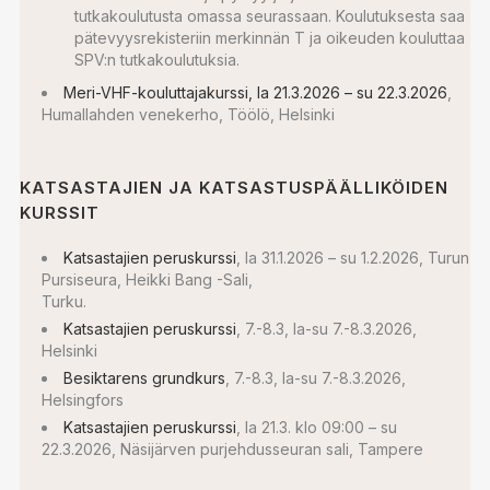
tutkakoulutusta omassa seurassaan. Koulutuksesta saa
pätevyysrekisteriin merkinnän T ja oikeuden kouluttaa
SPV:n tutkakoulutuksia.
Meri-VHF-kouluttajakurssi, la 21.3.2026 – su 22.3.2026
,
Humallahden venekerho, Töölö, Helsinki
KATSASTAJIEN JA KATSASTUSPÄÄLLIKÖIDEN
KURSSIT
Katsastajien peruskurssi
, la 31.1.2026 – su 1.2.2026, Turun
Pursiseura, Heikki Bang -Sali,
Turku.
Katsastajien peruskurssi
, 7.-8.3, la-su 7.-8.3.2026,
Helsinki
Besiktarens grundkurs
, 7.-8.3, la-su 7.-8.3.2026,
Helsingfors
Katsastajien peruskurssi
, la 21.3. klo 09:00 – su
22.3.2026, Näsijärven purjehdusseuran sali, Tampere