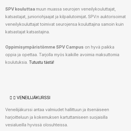
SPV kouluttaa
muun muassa seurojen veneilykouluttajat,
katsastajat, junioriohjaajat ja kilpailutoimijat
.
SPV:n auktorisoimat
veneilykouluttajat toimivat seurojensa kouluttajina samoin kuin
katsastajat katsastajina.
Oppimisympäristömme SPV Campus
on hyvä paikka
oppia ja opettaa. Tarjolla myös kaikille avoimia maksuttomia
koulutuksia.
Tutustu tästä!
VENEILIJÄKURSSI
Veneilijäkurssi antaa valmiudet hallittuun ja itsenäiseen
harjoitteluun ja kokemuksen kartuttamiseen suojaisilla
vesialueilla hyvissä olosuhteissa.