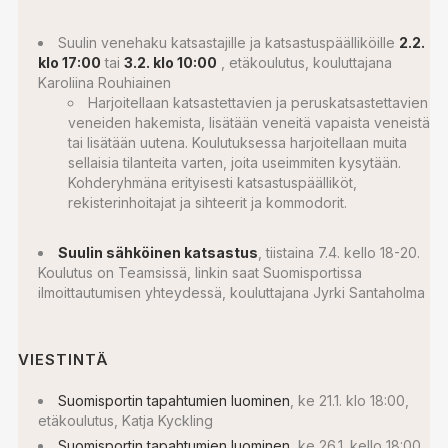
Suulin venehaku katsastajille ja katsastuspäälliköille
2.2.
klo 17:00
tai
3.2. klo 10:00
, etäkoulutus, kouluttajana
Karoliina Rouhiainen
Harjoitellaan katsastettavien ja peruskatsastettavien
veneiden hakemista, lisätään veneitä vapaista veneistä
tai lisätään uutena. Koulutuksessa harjoitellaan muita
sellaisia tilanteita varten, joita useimmiten kysytään.
Kohderyhmäna erityisesti katsastuspäälliköt,
rekisterinhoitajat ja sihteerit ja kommodorit.
Suulin sähköinen katsastus
, tiistaina 7.4. kello 18-20.
Koulutus on Teamsissä, linkin saat Suomisportissa
ilmoittautumisen yhteydessä, kouluttajana Jyrki Santaholma
VIESTINTÄ
Suomisportin tapahtumien luominen
, ke 21.1. klo 18:00,
etäkoulutus, Katja Kyckling
Suomisportin tapahtumien luominen
, ke 26.1. kello 18:00,