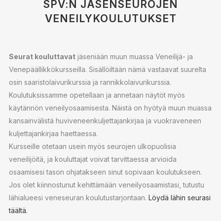
SPV:N JÄSENSEUROJEN
VENEILYKOULUTUKSET
Seurat kouluttavat
jäseniään muun muassa Veneilijä- ja
Venepäällikkökursseilla. Sisällöiltään nämä vastaavat suurelta
osin saaristolaivurikurssia ja rannikkolaivurikurssia.
Koulutuksissamme opetellaan ja annetaan näytöt myös
käytännön veneilyosaamisesta. Näistä on hyötyä muun muassa
kansainvälistä huviveneenkuljettajankirjaa ja vuokraveneen
kuljettajankirjaa haettaessa.
Kursseille otetaan usein myös seurojen ulkopuolisia
veneilijöitä, ja kouluttajat voivat tarvittaessa arvioida
osaamisesi tason ohjatakseen sinut sopivaan koulutukseen.
Jos olet kiinnostunut kehittämään veneilyosaamistasi, tutustu
lähialueesi veneseuran koulutustarjontaan.
Löydä lähin seurasi
täältä.