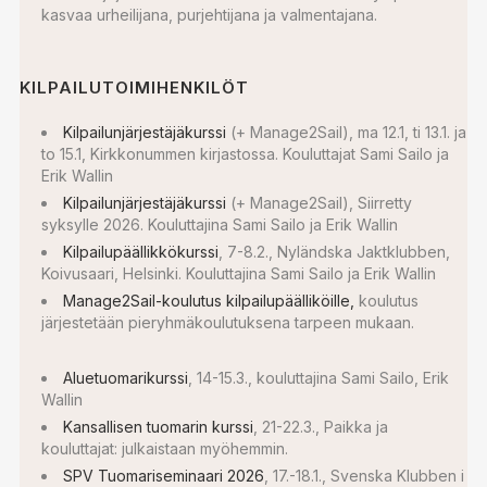
kasvaa urheilijana, purjehtijana ja valmentajana.
KILPAILUTOIMIHENKILÖT
Kilpailunjärjestäjäkurssi
(+ Manage2Sail), ma 12.1, ti 13.1. ja
to 15.1, Kirkkonummen kirjastossa. Kouluttajat Sami Sailo ja
Erik Wallin
Kilpailunjärjestäjäkurssi
(+ Manage2Sail), Siirretty
syksylle 2026. Kouluttajina Sami Sailo ja Erik Wallin
Kilpailupäällikkökurssi
, 7-8.2., Nyländska Jaktklubben,
Koivusaari, Helsinki. Kouluttajina Sami Sailo ja Erik Wallin
Manage2Sail-koulutus kilpailupäälliköille,
koulutus
järjestetään pieryhmäkoulutuksena tarpeen mukaan.
Aluetuomarikurssi
, 14-15.3., kouluttajina Sami Sailo, Erik
Wallin
Kansallisen tuomarin kurssi
, 21-22.3., Paikka ja
kouluttajat: julkaistaan myöhemmin.
SPV Tuomariseminaari 2026
, 17.-18.1., Svenska Klubben i