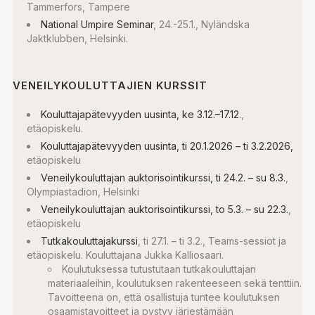
Tammerfors, Tampere
National Umpire Seminar
, 24.-25.1., Nyländska
Jaktklubben, Helsinki.
VENEILYKOULUTTAJIEN KURSSIT
Kouluttajapätevyyden uusinta, ke 3.12.–17.12
.,
etäopiskelu.
Kouluttajapätevyyden uusinta, ti 20.1.2026 – ti 3.2.2026,
etäopiskelu
Veneilykouluttajan auktorisointikurssi, ti 24.2. – su 8.3.
,
Olympiastadion, Helsinki
Veneilykouluttajan auktorisointikurssi, to 5.3. – su 22.3.
,
etäopiskelu
Tutkakouluttajakurssi
, ti 27.1. – ti 3.2., Teams-sessiot ja
etäopiskelu. Kouluttajana Jukka Kalliosaari.
Koulutuksessa tutustutaan tutkakouluttajan
materiaaleihin, koulutuksen rakenteeseen sekä tenttiin.
Tavoitteena on, että osallistuja tuntee koulutuksen
osaamistavoitteet ja pystyy järjestämään