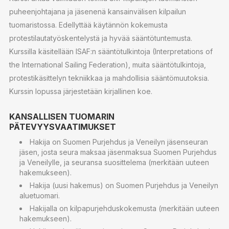
puheenjohtajana ja jäsenenä kansainvälisen kilpailun
tuomaristossa. Edellyttää käytännön kokemusta
protestilautatyöskentelystä ja hyvää sääntötuntemusta.
Kurssilla käsitellään ISAF:n sääntötulkintoja (Interpretations of
the International Sailing Federation), muita sääntötulkintoja,
protestikäsittelyn tekniikkaa ja mahdollisia sääntömuutoksia.
Kurssin lopussa järjestetään kirjallinen koe.
KANSALLISEN TUOMARIN
PÄTEVYYSVAATIMUKSET
Hakija on Suomen Purjehdus ja Veneilyn jäsenseuran
jäsen, josta seura maksaa jäsenmaksua Suomen Purjehdus
ja Veneilylle, ja seuransa suosittelema (merkitään uuteen
hakemukseen).
Hakija (uusi hakemus) on Suomen Purjehdus ja Veneilyn
aluetuomari.
Hakijalla on kilpapurjehduskokemusta (merkitään uuteen
hakemukseen).