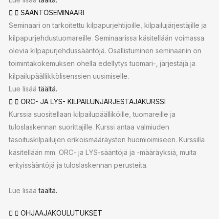
SÄÄNTÖSEMINAARI
Seminaari on tarkoitettu kilpapurjehtijoille, kilpailujärjestäjille ja
kilpapurjehdustuomareille. Seminaarissa käsitellään voimassa
olevia kilpapurjehdussääntöjä. Osallistuminen seminaariin on
toimintakokemuksen ohella edellytys tuomari-, järjestäjä ja
kilpailupäällikkölisenssien uusimiselle.
Lue lisää
täältä.
ORC- JA LYS- KILPAILUNJÄRJESTÄJÄKURSSI
Kurssia suositellaan kilpailupäälliköille, tuomareille ja
tuloslaskennan suorittajille. Kurssi antaa valmiuden
tasoituskilpailujen erikoismääräysten huomioimiseen. Kurssilla
käsitellään mm. ORC- ja LYS-sääntöjä ja -määräyksiä, muita
erityissääntöjä ja tuloslaskennan perusteita.
Lue lisää
täältä.
OHJAAJAKOULUTUKSET