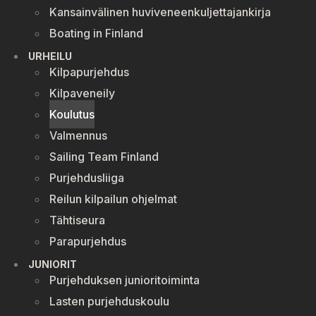
Kansainvälinen huviveneenkuljettajankirja
Boating in Finland
URHEILU
Kilpapurjehdus
Kilpaveneily
Koulutus
Valmennus
Sailing Team Finland
Purjehdusliiga
Reilun kilpailun ohjelmat
Tähtiseura
Parapurjehdus
JUNIORIT
Purjehduksen junioritoiminta
Lasten purjehduskoulu