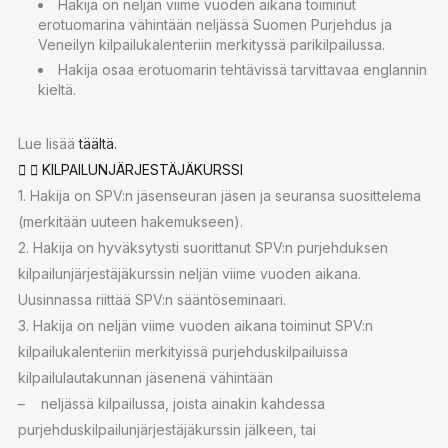
Hakija on neljän viime vuoden aikana toiminut
erotuomarina vähintään neljässä Suomen Purjehdus ja
Veneilyn kilpailukalenteriin merkityssä parikilpailussa.
Hakija osaa erotuomarin tehtävissä tarvittavaa englannin
kieltä.
Lue lisää
täältä.
KILPAILUNJÄRJESTÄJÄKURSSI
1. Hakija on SPV:n jäsenseuran jäsen ja seuransa suosittelema
(merkitään uuteen hakemukseen).
2. Hakija on hyväksytysti suorittanut SPV:n purjehduksen
kilpailunjärjestäjäkurssin neljän viime vuoden aikana.
Uusinnassa riittää SPV:n sääntöseminaari.
3. Hakija on neljän viime vuoden aikana toiminut SPV:n
kilpailukalenteriin merkityissä purjehduskilpailuissa
kilpailulautakunnan jäsenenä vähintään
– neljässä kilpailussa, joista ainakin kahdessa
purjehduskilpailunjärjestäjäkurssin jälkeen, tai