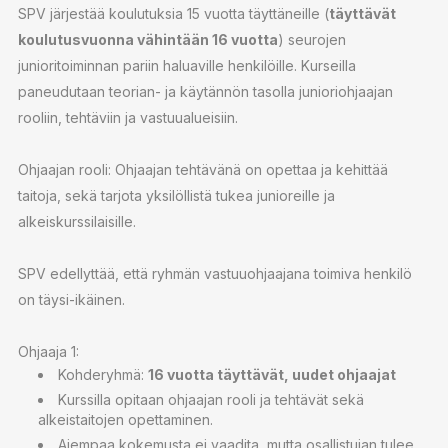
SPV järjestää koulutuksia 15 vuotta täyttäneille (
täyttävät
koulutusvuonna vähintään 16 vuotta
) seurojen
junioritoiminnan pariin haluaville henkilöille. Kurseilla
paneudutaan teorian- ja käytännön tasolla junioriohjaajan
rooliin, tehtäviin ja vastuualueisiin.
Ohjaajan rooli: Ohjaajan tehtävänä on opettaa ja kehittää
taitoja, sekä tarjota yksilöllistä tukea junioreille ja
alkeiskurssilaisille.
SPV edellyttää, että ryhmän vastuuohjaajana toimiva henkilö
on täysi-ikäinen.
Ohjaaja 1:
Kohderyhmä:
16 vuotta täyttävät, uudet ohjaajat
Kurssilla opitaan ohjaajan rooli ja tehtävät sekä
alkeistaitojen opettaminen.
Aiempaa kokemusta ei vaadita, mutta osallistujan tulee