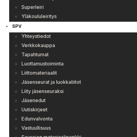
Superleiri
Yläkoululeiritys
SPV
Yhteystiedot
Verkkokauppa
Tapahtumat
Luottamustoiminta
Liittomateriaalit
Jäsenseurat ja luokkaliitot
Liity jäsenseuraksi
Jäsenedut
Uutiskirjeet
Edunvalvonta
Vastuullisuus