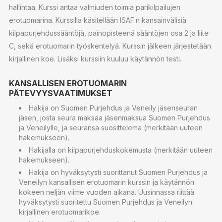
hallintaa. Kurssi antaa valmiuden toimia parikilpailujen
erotuomarina. Kurssilla käsitellään ISAF:n kansainvälisiä
kilpapurjehdussääntöjä, painopisteenä sääntöjen osa 2 ja liite
C, sekä erotuomarin työskentelyä. Kurssin jälkeen järjestetään
kirjallinen koe. Lisäksi kurssiin kuuluu käytännön testi.
KANSALLISEN EROTUOMARIN
PÄTEVYYSVAATIMUKSET
Hakija on Suomen Purjehdus ja Veneily jäsenseuran
jäsen, josta seura maksaa jäsenmaksua Suomen Purjehdus
ja Veneilylle, ja seuransa suosittelema (merkitään uuteen
hakemukseen).
Hakijalla on kilpapurjehduskokemusta (merkitään uuteen
hakemukseen).
Hakija on hyväksytysti suorittanut Suomen Purjehdus ja
Veneilyn kansallisen erotuomarin kurssin ja käytännön
kokeen neljän viime vuoden aikana. Uusinnassa riittää
hyväksytysti suoritettu Suomen Purjehdus ja Veneilyn
kirjallinen erotuomarikoe.