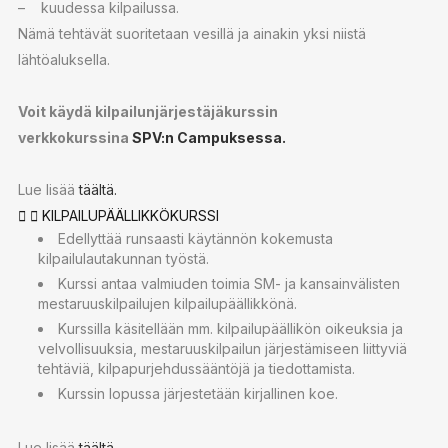
– kuudessa kilpailussa.
Nämä tehtävät suoritetaan vesillä ja ainakin yksi niistä
lähtöaluksella.
Voit käydä kilpailunjärjestäjäkurssin
verkkokurssina
SPV:n Campuksessa.
Lue lisää
täältä.
KILPAILUPÄÄLLIKKÖKURSSI
Edellyttää runsaasti käytännön kokemusta
kilpailulautakunnan työstä.
Kurssi antaa valmiuden toimia SM- ja kansainvälisten
mestaruuskilpailujen kilpailupäällikkönä.
Kurssilla käsitellään mm. kilpailupäällikön oikeuksia ja
velvollisuuksia, mestaruuskilpailun järjestämiseen liittyviä
tehtäviä, kilpapurjehdussääntöjä ja tiedottamista.
Kurssin lopussa järjestetään kirjallinen koe.
Lue lisää
täältä.