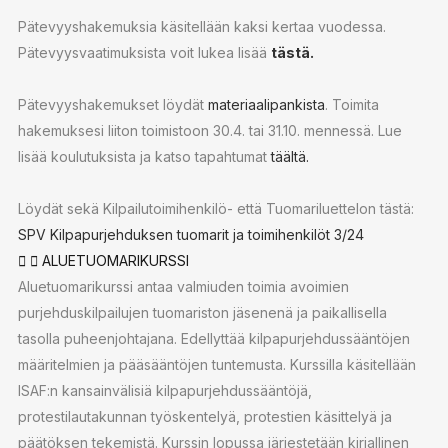
Pätevyyshakemuksia käsitellään kaksi kertaa vuodessa.
Pätevyysvaatimuksista voit lukea lisää
tästä.
Pätevyyshakemukset löydät
materiaalipankista
. Toimita
hakemuksesi liiton toimistoon 30.4. tai 31.10. mennessä. Lue
lisää koulutuksista ja katso tapahtumat
täältä.
Löydät sekä Kilpailutoimihenkilö- että Tuomariluettelon tästä:
SPV Kilpapurjehduksen tuomarit ja toimihenkilöt 3/24
ALUETUOMARIKURSSI
Aluetuomarikurssi antaa valmiuden toimia avoimien
purjehduskilpailujen tuomariston jäsenenä ja paikallisella
tasolla puheenjohtajana. Edellyttää kilpapurjehdussääntöjen
määritelmien ja pääsääntöjen tuntemusta. Kurssilla käsitellään
ISAF:n kansainvälisiä kilpapurjehdussääntöjä,
protestilautakunnan työskentelyä, protestien käsittelyä ja
päätöksen tekemistä. Kurssin lopussa järjestetään kirjallinen