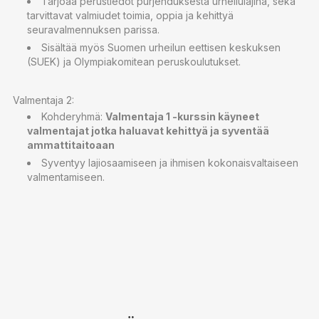
Tarjoaa perustiedot purjehduksesta urheilulajina, sekä
tarvittavat valmiudet toimia, oppia ja kehittyä
seuravalmennuksen parissa.
Sisältää myös Suomen urheilun eettisen keskuksen
(SUEK) ja Olympiakomitean peruskoulutukset.
Valmentaja 2:
Kohderyhmä:
Valmentaja 1 -kurssin käyneet
valmentajat jotka haluavat kehittyä ja syventää
ammattitaitoaan
Syventyy lajiosaamiseen ja ihmisen kokonaisvaltaiseen
valmentamiseen.