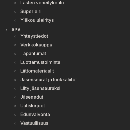
Lasten veneilykoulu
Superleiri
Yläkoululeiritys
SPV
Yhteystiedot
Verkkokauppa
Tapahtumat
Luottamustoiminta
Liittomateriaalit
Jäsenseurat ja luokkaliitot
Liity jäsenseuraksi
Jäsenedut
Uutiskirjeet
Edunvalvonta
Vastuullisuus