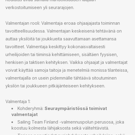
verkostoitumiseen yli seurarajojen.
Valmentajan rooli: Valmentaja eroaa ohjaajajasta toiminnan
tavoitteellisuudessa. Valmentajan keskeisenä tehtävänä on
auttaa yksilöitä tai joukkueita saavuttamaan asettamansa
tavoitteet. Valmentaja keskittyy kokonaisvaltaisesti
urheilijoiden tai tiiminsä kehittämiseen, sisältäen fyysisen,
henkisen ja taktisen kehityksen. Vaikka ohjaajat ja valmentajat
voivat käyttää samoja taitoja ja menetelmiä monissa tilanteissa,
valmentajalla on usein pidemmälle tähtäävä sitoutuminen
yksilön tai joukkueen pitkäjänteiseen kehitykseen.
Valmentaja 1:
Kohderyhmä:
Seuraympäristössä toimivat
valmentajat
Sailing Team Finland -valmennuspolun perusosa, joka
koostuu kolmesta lähijaksosta sekä välitehtävistä.