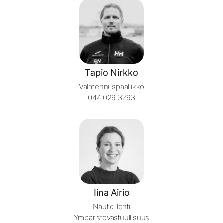
Tapio Nirkko
Valmennuspäällikkö
044 029 3293
Iina Airio
Nautic-lehti
Ympäristövastuullisuus