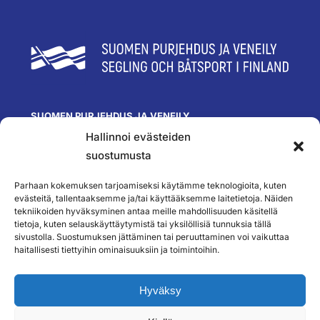
SUOMEN PURJEHDUS JA VENEILY
Hallinnoi evästeiden
Olympiastadion
Paavo Nurmen tie 1
suostumusta
00250 Helsinki
toimisto@spv.fi
Parhaan kokemuksen tarjoamiseksi käytämme teknologioita, kuten
Yhteystiedot
evästeitä, tallentaaksemme ja/tai käyttääksemme laitetietoja. Näiden
tekniikoiden hyväksyminen antaa meille mahdollisuuden käsitellä
SEURAA MEITÄ
tietoja, kuten selauskäyttäytymistä tai yksilöllisiä tunnuksia tällä
sivustolla. Suostumuksen jättäminen tai peruuttaminen voi vaikuttaa
haitallisesti tiettyihin ominaisuuksiin ja toimintoihin.
TILAA UUTISKIRJEEMME
Hyväksy