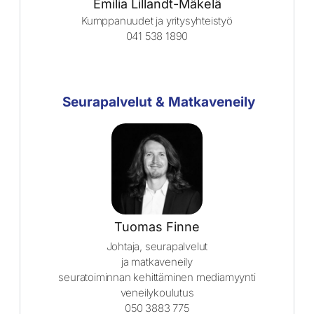
Emilia Lillandt-Mäkelä
Kumppanuudet ja yritysyhteistyö
041 538 1890
Seurapalvelut & Matkaveneily
Tuomas Finne
Johtaja, seurapalvelut
ja matkaveneily
seuratoiminnan kehittäminen mediamyynti
veneilykoulutus
050 3883 775