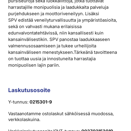
pursiseuroja sekä luokkaliittoja, jotka tuottavat
harrastajille monipuolisia ja laadukkaita palveluja
purjehdukseen ja moottoriveneilyyn. Lisäksi
SPV
edistää veneilyturvallisuutta ja ympäristöasioita,
sekä on vahvasti mukana erilaisissa
edunvalvontatehtävissä, niin kansallisesti kuin
kansainvälisestikin. SPV panostaa laadukkaaseen
valmennusosaamiseen ja tukee urheilijoita
kansainväliseen menestykseen.Tärkeänä tavoitteena
on tuottaa uusia ja innostuneita harrastajia
monipuolisen lajin pariin.
Laskutusosoite
Y-tunnus:
0215301-9
Vastaanotamme ostolaskut sähköisessä muodossa,
verkkolaskuina.