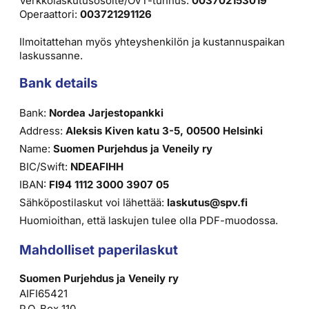
Verkkolaskutusosoite/OVT-tunnus:
003702153019
Operaattori:
003721291126
Ilmoitattehan myös yhteyshenkilön ja kustannuspaikan
laskussanne.
Bank details
Bank:
Nordea Jarjestopankki
Address:
Aleksis Kiven katu 3-5, 00500 Helsinki
Name:
Suomen Purjehdus ja Veneily ry
BIC/Swift:
NDEAFIHH
IBAN:
FI94 1112 3000 3907 05
Sähköpostilaskut voi lähettää:
laskutus@spv.fi
Huomioithan, että laskujen tulee olla PDF-muodossa.
Mahdolliset paperilaskut
Suomen Purjehdus ja Veneily ry
AIFI65421
P.O. Box 110