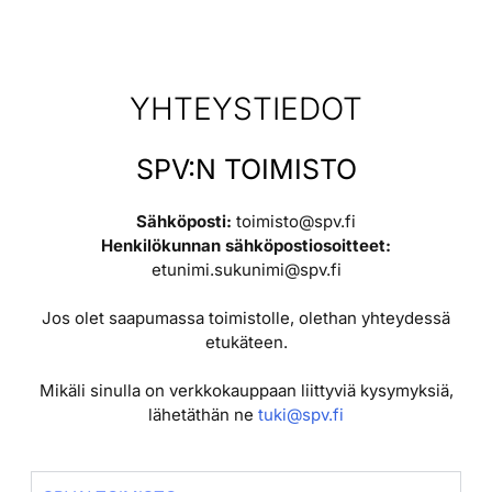
YHTEYSTIEDOT
SPV:N TOIMISTO
Sähköposti:
toimisto@spv.fi
Henkilökunnan sähköpostiosoitteet:
etunimi.sukunimi@spv.fi
Jos olet saapumassa toimistolle, olethan yhteydessä
etukäteen.
Mikäli sinulla on verkkokauppaan liittyviä kysymyksiä,
lähetäthän ne
tuki@spv.fi