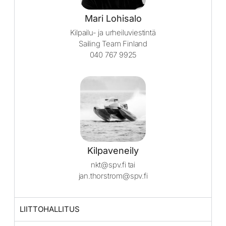
Mari Lohisalo
Kilpailu- ja urheiluviestintä
Sailing Team Finland
040 767 9925
Kilpaveneily
nkt@spv.fi tai
jan.thorstrom@spv.fi
LIITTOHALLITUS