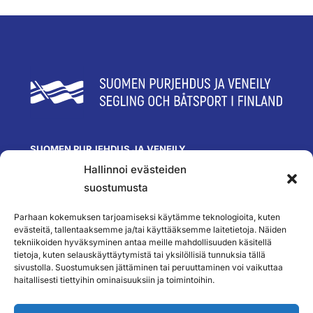
SUOMEN PURJEHDUS JA VENEILY
Hallinnoi evästeiden
Olympiastadion
Paavo Nurmen tie 1
suostumusta
00250 Helsinki
toimisto@spv.fi
Parhaan kokemuksen tarjoamiseksi käytämme teknologioita, kuten
Yhteystiedot
evästeitä, tallentaaksemme ja/tai käyttääksemme laitetietoja. Näiden
tekniikoiden hyväksyminen antaa meille mahdollisuuden käsitellä
SEURAA MEITÄ
tietoja, kuten selauskäyttäytymistä tai yksilöllisiä tunnuksia tällä
sivustolla. Suostumuksen jättäminen tai peruuttaminen voi vaikuttaa
haitallisesti tiettyihin ominaisuuksiin ja toimintoihin.
TILAA UUTISKIRJEEMME