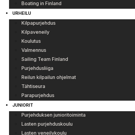
Boating in Finland
URHEILU
Kilpapurjehdus
Kilpaveneily
Koulutus
Valmennus
Sailing Team Finland
Purjehdusliiga
Reilun kilpailun ohjelmat
Tähtiseura
Parapurjehdus
JUNIORIT
Purjehduksen junioritoiminta
Lasten purjehduskoulu
Lasten veneilykoulu