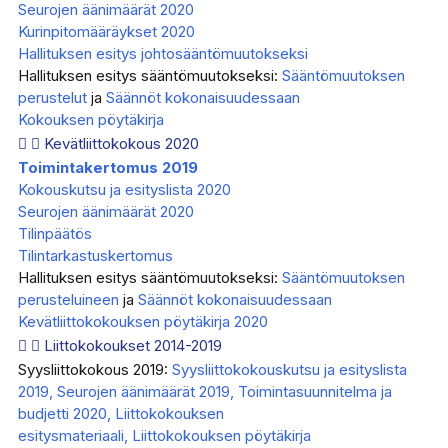
Seurojen äänimäärät 2020
Kurinpitomääräykset 2020
Hallituksen esitys johtosääntömuutokseksi
Hallituksen esitys sääntömuutokseksi:
Sääntömuutoksen
perustelut
ja
Säännöt kokonaisuudessaan
Kokouksen pöytäkirja
Kevätliittokokous 2020
Toimintakertomus 2019
Kokouskutsu ja esityslista 2020
Seurojen äänimäärät 2020
Tilinpäätös
Tilintarkastuskertomus
Hallituksen esitys sääntömuutokseksi:
Sääntömuutoksen
perusteluineen
ja
Säännöt kokonaisuudessaan
Kevätliittokokouksen pöytäkirja 2020
Liittokokoukset 2014-2019
Syysliittokokous 2019:
Syysliittokokouskutsu ja esityslista
2019,
Seurojen äänimäärät 2019,
Toimintasuunnitelma ja
budjetti 2020,
Liittokokouksen
esitysmateriaali,
Liittokokouksen pöytäkirja