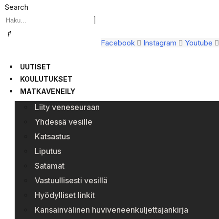
Search
Facebook
Instagram
Youtube
UUTISET
KOULUTUKSET
MATKAVENEILY
Liity veneseuraan
Yhdessä vesille
Katsastus
Liputus
Satamat
Vastuullisesti vesillä
Hyödylliset linkit
Kansainvälinen huviveneenkuljettajankirja