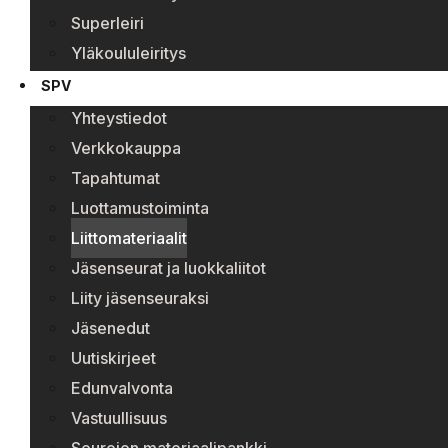
Superleiri
Yläkoululeiritys
SPV
Yhteystiedot
Verkkokauppa
Tapahtumat
Luottamustoiminta
Liittomateriaalit
Jäsenseurat ja luokkaliitot
Liity jäsenseuraksi
Jäsenedut
Uutiskirjeet
Edunvalvonta
Vastuullisuus