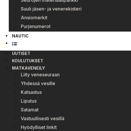
Seurojen materiaalipankki
Suuli jäsen- ja venerekisteri
Ansiomerkit
Purjenumerot
NAUTIC
UUTISET
KOULUTUKSET
MATKAVENEILY
Liity veneseuraan
Yhdessä vesille
Katsastus
Liputus
Satamat
Vastuullisesti vesillä
Hyödylliset linkit