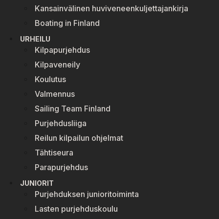
Kansainvälinen huviveneenkuljettajankirja
Boating in Finland
URHEILU
Kilpapurjehdus
Kilpaveneily
Koulutus
Valmennus
Sailing Team Finland
Purjehdusliiga
Reilun kilpailun ohjelmat
Tähtiseura
Parapurjehdus
JUNIORIT
Purjehduksen junioritoiminta
Lasten purjehduskoulu