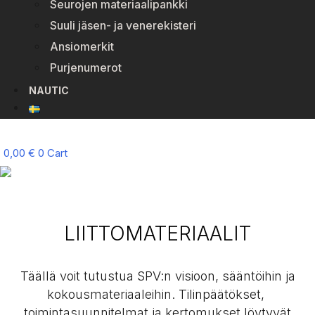
Seurojen materiaalipankki
Suuli jäsen- ja venerekisteri
Ansiomerkit
Purjenumerot
NAUTIC
0,00
€
0
Cart
LIITTOMATERIAALIT
Täällä voit tutustua SPV:n visioon, sääntöihin ja
kokousmateriaaleihin. Tilinpäätökset,
toimintasuunnitelmat ja kertomukset löytyvät