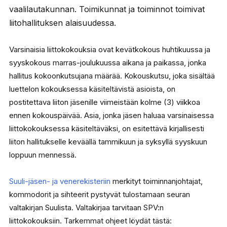
vaalilautakunnan. Toimikunnat ja toiminnot toimivat
liitohallituksen alaisuudessa.
Varsinaisia liittokokouksia ovat kevätkokous huhtikuussa ja
syyskokous marras-joulukuussa aikana ja paikassa, jonka
hallitus kokoonkutsujana määrää. Kokouskutsu, joka sisältää
luettelon kokouksessa käsiteltävistä asioista, on
postitettava liiton jäsenille viimeistään kolme (3) viikkoa
ennen kokouspäivää. Asia, jonka jäsen haluaa varsinaisessa
liittokokouksessa käsiteltäväksi, on esitettävä kirjallisesti
liiton hallitukselle keväällä tammikuun ja syksyllä syyskuun
loppuun mennessä.
Suuli-jäsen- ja venerekisteriin
merkityt toiminnanjohtajat,
kommodorit ja sihteerit pystyvät tulostamaan seuran
valtakirjan Suulista. Valtakirjaa tarvitaan SPV:n
liittokokouksiin. Tarkemmat ohjeet löydät tästä: