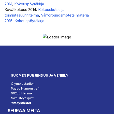
2014
,
Kokouspöytäkirja
Kevätkokous 2014:
Kokouskutsu ja
toimintasuunnitelma
,
Vårförbundsmötets material
2015
,
Kokouspöytäkirja
SUOMEN PURJEHDUS JA VENEILY
Olympiastadion
Paavo Nurmen tie 1
00250 Helsinki
toimisto@spv.fi
Yhteystiedot
SEURAA MEITÄ