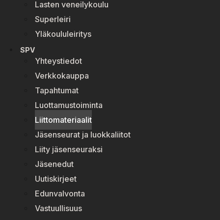
Lasten veneilykoulu
Superleiri
Yläkoululeiritys
SPV
Yhteystiedot
Verkkokauppa
Tapahtumat
Luottamustoiminta
Liittomateriaalit
Jäsenseurat ja luokkaliitot
Liity jäsenseuraksi
Jäsenedut
Uutiskirjeet
Edunvalvonta
Vastuullisuus