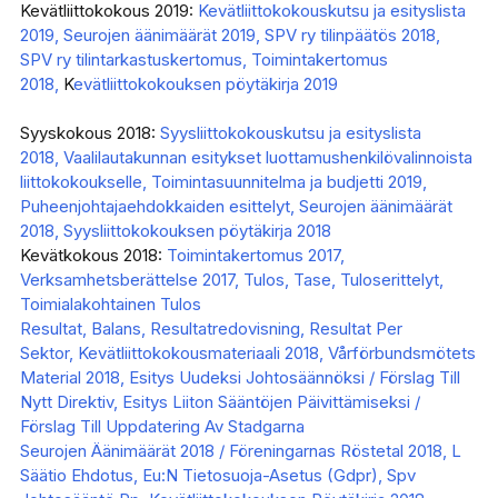
Kevätliittokokous 2019:
Kevätliittokokouskutsu ja esityslista
2019,
Seurojen äänimäärät 2019,
SPV ry tilinpäätös 2018,
SPV ry tilintarkastuskertomus,
Toimintakertomus
2018,
K
evätliittokokouksen pöytäkirja 2019
Syyskokous 2018:
Syysliittokokouskutsu ja esityslista
2018,
Vaalilautakunnan esitykset luottamushenkilövalinnoista
liittokokoukselle,
Toimintasuunnitelma ja budjetti 2019,
Puheenjohtajaehdokkaiden esittelyt,
Seurojen äänimäärät
2018,
Syysliittokokouksen pöytäkirja 2018
Kevätkokous 2018:
Toimintakertomus 2017,
Verksamhetsberättelse 2017,
Tulos, Tase, Tuloserittelyt,
Toimialakohtainen Tulos
Resultat, Balans, Resultatredovisning, Resultat Per
Sektor,
Kevätliittokokousmateriaali 2018,
Vårförbundsmötets
Material 2018,
Esitys Uudeksi Johtosäännöksi / Förslag Till
Nytt Direktiv,
Esitys Liiton Sääntöjen Päivittämiseksi /
Förslag Till Uppdatering Av Stadgarna
Seurojen Äänimäärät 2018 / Föreningarnas Röstetal 2018,
L
Säätio Ehdotus,
Eu:N Tietosuoja-Asetus (Gdpr),
Spv