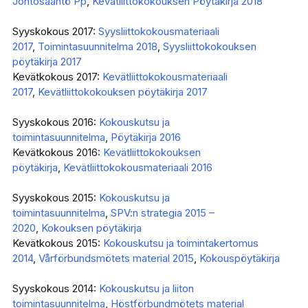
Johtosääntö Pp
,
Kevätliittokokouksen Pöytäkirja 2018
Syyskokous 2017:
Syysliittokokousmateriaali
2017
,
Toimintasuunnitelma 2018
,
Syysliittokokouksen
pöytäkirja 2017
Kevätkokous 2017:
Kevätliittokokousmateriaali
2017
,
Kevätliittokokouksen pöytäkirja 2017
Syyskokous 2016:
Kokouskutsu ja
toimintasuunnitelma
,
Pöytäkirja 2016
Kevätkokous 2016:
Kevätliittokokouksen
pöytäkirja
,
Kevätliittokokousmateriaali 2016
Syyskokous 2015:
Kokouskutsu ja
toimintasuunnitelma
,
SPV:n strategia 2015 –
2020
,
Kokouksen pöytäkirja
Kevätkokous 2015:
Kokouskutsu ja toimintakertomus
2014
,
Vårförbundsmötets material 2015
,
Kokouspöytäkirja
Syyskokous 2014:
Kokouskutsu ja liiton
toimintasuunnitelma
,
Höstförbundmötets material