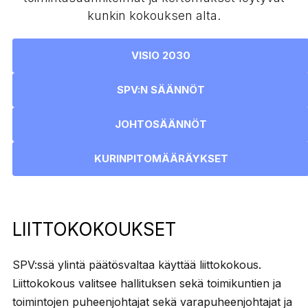
kunkin kokouksen alta.
VISIO 2030
SPV:N SÄÄNNÖT
JOHTOSÄÄNNÖT
KURINPITOMÄÄRÄYKSET
LIITTOKOKOUKSET
SPV:ssä ylintä päätösvaltaa käyttää liittokokous.
Liittokokous valitsee hallituksen sekä toimikuntien ja
toimintojen puheenjohtajat sekä varapuheenjohtajat ja