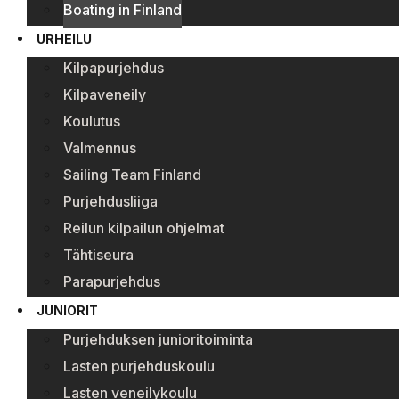
Boating in Finland
URHEILU
Kilpapurjehdus
Kilpaveneily
Koulutus
Valmennus
Sailing Team Finland
Purjehdusliiga
Reilun kilpailun ohjelmat
Tähtiseura
Parapurjehdus
JUNIORIT
Purjehduksen junioritoiminta
Lasten purjehduskoulu
Lasten veneilykoulu