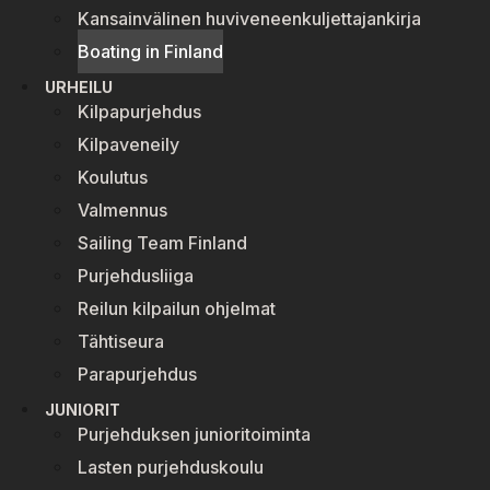
Kansainvälinen huviveneenkuljettajankirja
Boating in Finland
URHEILU
Kilpapurjehdus
Kilpaveneily
Koulutus
Valmennus
Sailing Team Finland
Purjehdusliiga
Reilun kilpailun ohjelmat
Tähtiseura
Parapurjehdus
JUNIORIT
Purjehduksen junioritoiminta
Lasten purjehduskoulu