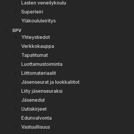
Lasten veneilykoulu
Superleiri
Yläkoululeiritys
SPV
Yhteystiedot
Verkkokauppa
Tapahtumat
Luottamustoiminta
Liittomateriaalit
Jäsenseurat ja luokkaliitot
Liity jäsenseuraksi
Jäsenedut
Uutiskirjeet
Edunvalvonta
Vastuullisuus