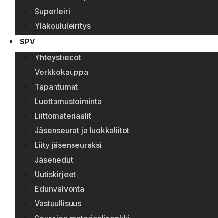
Superleiri
Yläkoululeiritys
SPV
Yhteystiedot
Verkkokauppa
Tapahtumat
Luottamustoiminta
Liittomateriaalit
Jäsenseurat ja luokkaliitot
Liity jäsenseuraksi
Jäsenedut
Uutiskirjeet
Edunvalvonta
Vastuullisuus