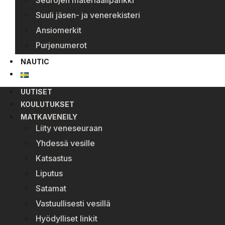
Seurojen materiaalipankki
Suuli jäsen- ja venerekisteri
Ansiomerkit
Purjenumerot
NAUTIC
UUTISET
KOULUTUKSET
MATKAVENEILY
Liity veneseuraan
Yhdessä vesille
Katsastus
Liputus
Satamat
Vastuullisesti vesillä
Hyödylliset linkit