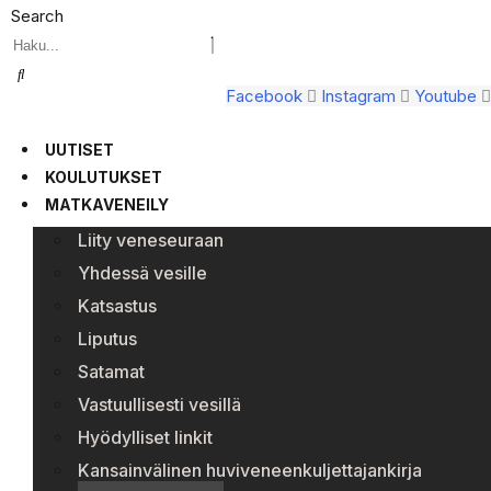
Search
Facebook
Instagram
Youtube
UUTISET
KOULUTUKSET
MATKAVENEILY
Liity veneseuraan
Yhdessä vesille
Katsastus
Liputus
Satamat
Vastuullisesti vesillä
Hyödylliset linkit
Kansainvälinen huviveneenkuljettajankirja