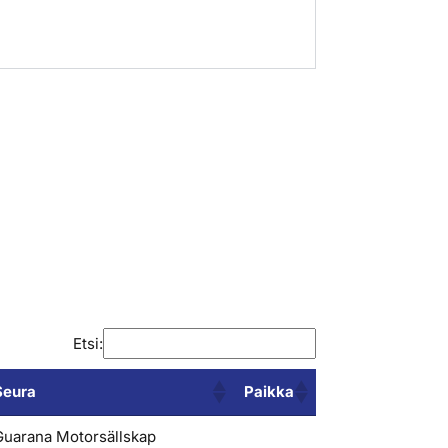
Etsi:
Seura
Paikka
Seura
Paikka
Guarana Motorsällskap