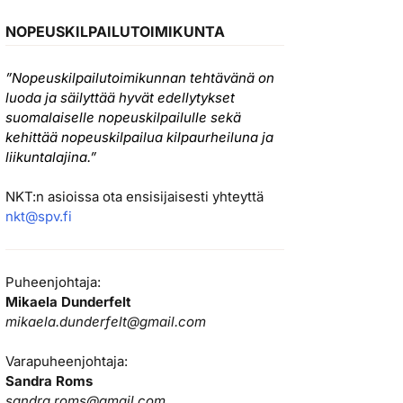
NOPEUSKILPAILUTOIMIKUNTA
”Nopeuskilpailutoimikunnan tehtävänä on
luoda ja säilyttää hyvät edellytykset
suomalaiselle nopeuskilpailulle sekä
kehittää nopeuskilpailua kilpaurheiluna ja
liikuntalajina.”
NKT:n asioissa ota ensisijaisesti yhteyttä
nkt@spv.fi
Puheenjohtaja:
Mikaela Dunderfelt
mikaela.dunderfelt@gmail.com
Varapuheenjohtaja:
Sandra Roms
sandra.roms@gmail.com