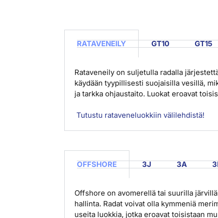
RATAVENEILY
GT10
GT15
Rataveneily on suljetulla radalla järjestett
käydään tyypillisesti suojaisilla vesillä, 
ja tarkka ohjaustaito. Luokat eroavat toi
Tutustu rataveneluokkiin välilehdistä!
OFFSHORE
3J
3A
3
Offshore on avomerellä tai suurilla järvill
hallinta. Radat voivat olla kymmeniä merim
useita luokkia, jotka eroavat toisistaan