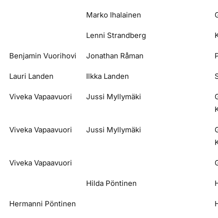
Marko Ihalainen
Lenni Strandberg
K
Benjamin Vuorihovi
Jonathan Råman
Lauri Landen
Ilkka Landen
S
Viveka Vapaavuori
Jussi Myllymäki
K
Viveka Vapaavuori
Jussi Myllymäki
K
Viveka Vapaavuori
Hilda Pöntinen
Hermanni Pöntinen