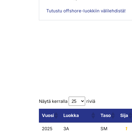
Tutustu offshore-luokkiin välilehdistä!
Näytä kerralla
riviä
Vuosi
Luokka
Taso
Sija
Vuosi
Luokka
Taso
Sija
2025
3A
SM
1