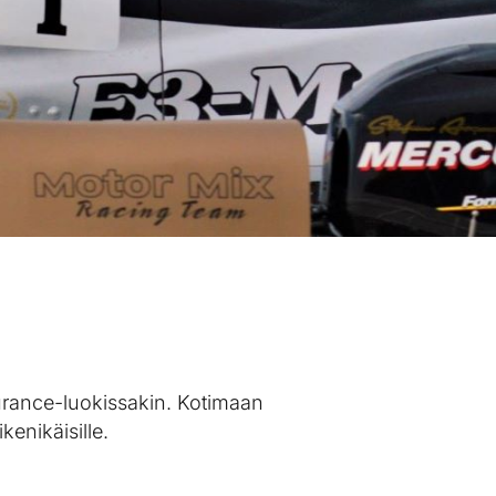
durance-luokissakin. Kotimaan
ikenikäisille.