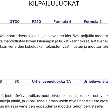
KILPAILULUOKAT
GT30
F250
Formula 4
Formula 2
ävä moottorivenekilpailu, jossa veneet kiertävät poijuilla merkitty
mikä mahdollistaa kovan kilvanajon ja tiukat käännökset. Rataveneil
sistaan veneiden kokoluokan teknisten vaatimusten ja moottoriteh
B
3C
Urheiluveneluokka TA
Urheiluvenel
ä järjestettävä vauhdikas moottorivenekilpailu, jossa korostuvat 
aileja pitkiä, ja kilpailuissa ajetaan usein myös haastavissa ol
 muun muassa veneiden nopeuden ja moottoritehon perusteella.