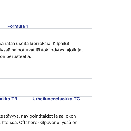
Formula 1
ä rataa useita kierroksia. Kilpailut
yssä painottuvat lähtökiihdytys, ajolinjat
on perusteella.
uokka TB
Urheiluveneluokka TC
kestävyys, navigointitaidot ja aallokon
osuhteissa. Offshore-kilpaveneilyssä on