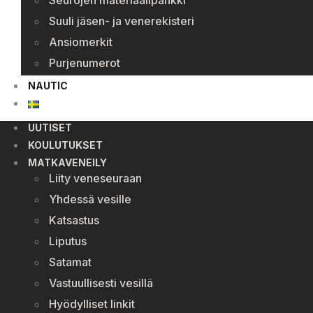
Seurojen materiaalipankki
Suuli jäsen- ja venerekisteri
Ansiomerkit
Purjenumerot
NAUTIC
UUTISET
KOULUTUKSET
MATKAVENEILY
Liity veneseuraan
Yhdessä vesille
Katsastus
Liputus
Satamat
Vastuullisesti vesillä
Hyödylliset linkit