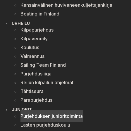
Kansainvälinen huviveneenkuljettajankirja
Boating in Finland
URHEILU
Kilpapurjehdus
Kilpaveneily
Koulutus
Valmennus
Sailing Team Finland
Purjehdusliiga
Reilun kilpailun ohjelmat
Tähtiseura
Parapurjehdus
JUNIORIT
Purjehduksen junioritoiminta
Lasten purjehduskoulu