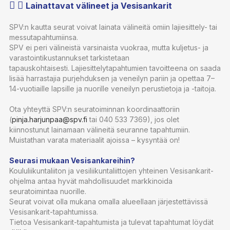
Lainattavat välineet ja Vesisankarit
SPV:n kautta seurat voivat lainata välineitä omiin lajiesittely- tai
messutapahtumiinsa.
SPV ei peri välineistä varsinaista vuokraa, mutta kuljetus- ja
varastointikustannukset tarkistetaan
tapauskohtaisesti. Lajiesittelytapahtumien tavoitteena on saada
lisää harrastajia purjehduksen ja veneilyn pariin ja opettaa 7–
14-vuotiaille lapsille ja nuorille veneilyn perustietoja ja -taitoja.
Ota yhteyttä SPV:n seuratoiminnan koordinaattoriin
(
pinja.harjunpaa@spv.fi
tai 040 533 7369), jos olet
kiinnostunut lainamaan välineitä seuranne tapahtumiin.
Muistathan varata materiaalit ajoissa – kysyntää on!
Seurasi mukaan Vesisankareihin?
Koululiikuntaliiton ja vesiliikuntaliittojen yhteinen Vesisankarit-
ohjelma antaa hyvät mahdollisuudet markkinoida
seuratoimintaa nuorille.
Seurat voivat olla mukana omalla alueellaan järjestettävissä
Vesisankarit-tapahtumissa.
Tietoa Vesisankarit-tapahtumista ja tulevat tapahtumat löydät