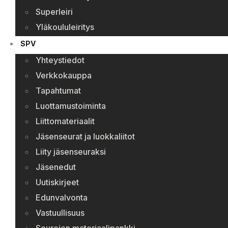
Superleiri
Yläkoululeiritys
SPV
Yhteystiedot
Verkkokauppa
Tapahtumat
Luottamustoiminta
Liittomateriaalit
Jäsenseurat ja luokkaliitot
Liity jäsenseuraksi
Jäsenedut
Uutiskirjeet
Edunvalvonta
Vastuullisuus