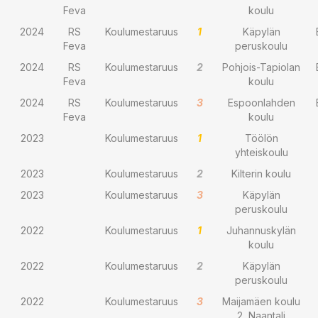
Feva
koulu
2024
RS
Koulumestaruus
1
Käpylän
Feva
peruskoulu
2024
RS
Koulumestaruus
2
Pohjois-Tapiolan
Feva
koulu
2024
RS
Koulumestaruus
3
Espoonlahden
Feva
koulu
2023
Koulumestaruus
1
Töölön
yhteiskoulu
2023
Koulumestaruus
2
Kilterin koulu
2023
Koulumestaruus
3
Käpylän
peruskoulu
2022
Koulumestaruus
1
Juhannuskylän
koulu
2022
Koulumestaruus
2
Käpylän
peruskoulu
2022
Koulumestaruus
3
Maijamäen koulu
2, Naantali