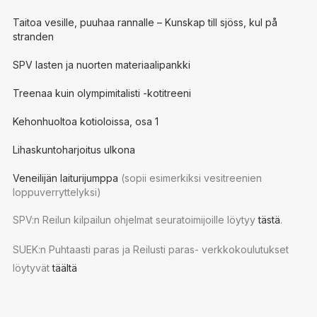
Taitoa vesille, puuhaa rannalle – Kunskap till sjöss, kul på
stranden
SPV lasten ja nuorten materiaalipankki
Treenaa kuin olympimitalisti -kotitreeni
Kehonhuoltoa kotioloissa, osa 1
Lihaskuntoharjoitus ulkona
Veneilijän laiturijumppa
(sopii esimerkiksi vesitreenien
loppuverryttelyksi)
SPV:n Reilun kilpailun ohjelmat seuratoimijoille löytyy
tästä
.
SUEK:n Puhtaasti paras ja Reilusti paras- verkkokoulutukset
löytyvät
täältä