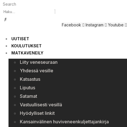
Search
Facebook
Instagram
Youtube
UUTISET
KOULUTUKSET
MATKAVENEILY
Liity veneseuraan
Yhdessä vesille
Katsastus
Liputus
Satamat
Vastuullisesti vesillä
Hyödylliset linkit
Kansainvälinen huviveneenkuljettajankirja