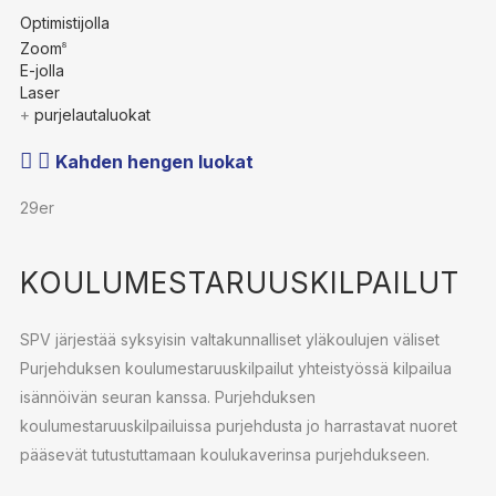
Optimistijolla
Zoom
8
E-jolla
Laser
+
purjelautaluokat
Kahden hengen luokat
29er
KOULUMESTARUUSKILPAILUT
SPV järjestää syksyisin valtakunnalliset yläkoulujen väliset
Purjehduksen koulumestaruuskilpailut yhteistyössä kilpailua
isännöivän seuran kanssa. Purjehduksen
koulumestaruuskilpailuissa purjehdusta jo harrastavat nuoret
pääsevät tutustuttamaan koulukaverinsa purjehdukseen.