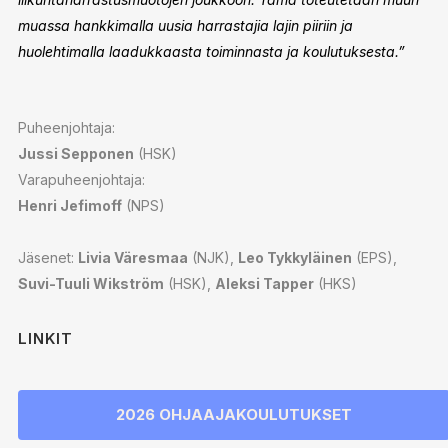
muassa hankkimalla uusia harrastajia lajin piiriin ja
huolehtimalla laadukkaasta toiminnasta ja koulutuksesta.”
Puheenjohtaja:
Jussi Sepponen
(HSK)
Varapuheenjohtaja:
Henri Jefimoff
(NPS)
Jäsenet:
Livia Väresmaa
(NJK),
Leo Tykkyläinen
(EPS),
Suvi-Tuuli Wikström
(HSK),
Aleksi Tapper
(HKS)
LINKIT
2026 OHJAAJAKOULUTUKSET