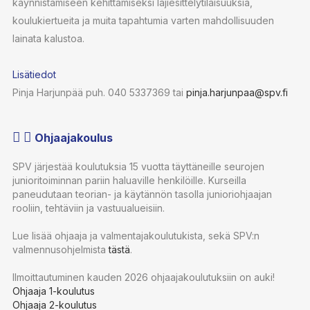
käynnistämiseen kehittämiseksi lajiesittelytilaisuuksia,
koulukiertueita ja muita tapahtumia varten mahdollisuuden
lainata kalustoa.
Lisätiedot
Pinja Harjunpää puh. 040 5337369 tai
pinja.harjunpaa@spv.fi
Ohjaajakoulus
SPV järjestää koulutuksia 15 vuotta täyttäneille seurojen
junioritoiminnan pariin haluaville henkilöille. Kurseilla
paneudutaan teorian- ja käytännön tasolla junioriohjaajan
rooliin, tehtäviin ja vastuualueisiin.
Lue lisää ohjaaja ja valmentajakoulutukista, sekä SPV:n
valmennusohjelmista
tästä
.
Ilmoittautuminen kauden 2026 ohjaajakoulutuksiin on auki!
Ohjaaja 1-koulutus
Ohjaaja 2-koulutus