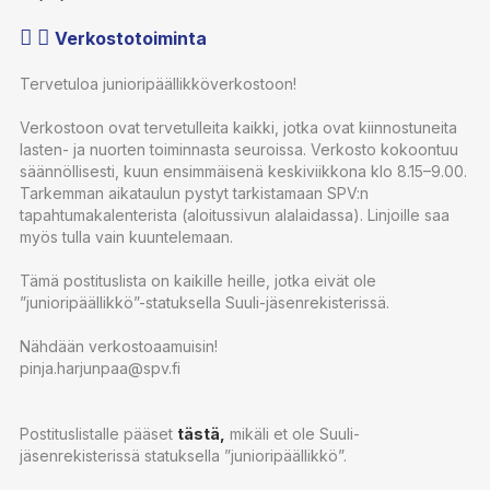
Verkostotoiminta
Tervetuloa junioripäällikköverkostoon!
Verkostoon ovat tervetulleita kaikki, jotka ovat kiinnostuneita
lasten- ja nuorten toiminnasta seuroissa. Verkosto kokoontuu
säännöllisesti, kuun ensimmäisenä keskiviikkona klo 8.15–9.00.
Tarkemman aikataulun pystyt tarkistamaan SPV:n
tapahtumakalenterista (aloitussivun alalaidassa). Linjoille saa
myös tulla vain kuuntelemaan.
Tämä postituslista on kaikille heille, jotka eivät ole
”junioripäällikkö”-statuksella Suuli-jäsenrekisterissä.
Nähdään verkostoaamuisin!
pinja.harjunpaa@spv.fi
Postituslistalle pääset
tästä,
mikäli et ole Suuli-
jäsenrekisterissä statuksella ”junioripäällikkö”.