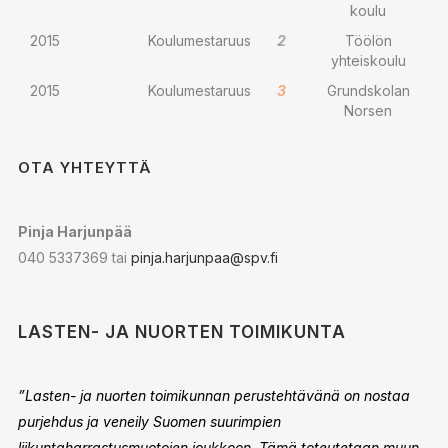
koulu
2015
Koulumestaruus
2
Töölön
yhteiskoulu
2015
Koulumestaruus
3
Grundskolan
Norsen
OTA YHTEYTTÄ
Pinja Harjunpää
040 5337369 tai
pinja.harjunpaa@spv.fi
LASTEN- JA NUORTEN TOIMIKUNTA
”Lasten- ja nuorten toimikunnan perustehtävänä on nostaa
purjehdus ja veneily Suomen suurimpien
liikuntaharrastusmuotojen joukkoon. Tämä toteutetaan muun