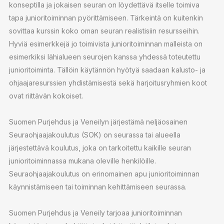
konseptilla ja jokaisen seuran on löydettävä itselle toimiva
tapa junioritoiminnan pyörittämiseen. Tärkeintä on kuitenkin
sovittaa kurssin koko oman seuran realistisiin resursseihin.
Hyviä esimerkkejä jo toimivista junioritoiminnan malleista on
esimerkiksi lähialueen seurojen kanssa yhdessä toteutettu
junioritoiminta. Tällöin käytännön hyötyä saadaan kalusto- ja
ohjaajaresurssien yhdistämisestä sekä harjoitusryhmien koot
ovat riittävän kokoiset.
Suomen Purjehdus ja Veneilyn järjestämä neljäosainen
Seuraohjaajakoulutus (SOK) on seurassa tai alueella
järjestettävä koulutus, joka on tarkoitettu kaikille seuran
junioritoiminnassa mukana oleville henkilöille.
Seuraohjaajakoulutus on erinomainen apu junioritoiminnan
käynnistämiseen tai toiminnan kehittämiseen seurassa.
Suomen Purjehdus ja Veneily tarjoaa junioritoiminnan