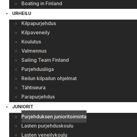
Boating in Finland
URHEILU
Kilpapurjehdus
Kilpaveneily
Koulutus
Valmennus
Sailing Team Finland
Purjehdusliiga
Reilun kilpailun ohjelmat
Tähtiseura
Parapurjehdus
JUNIORIT
Purjehduksen junioritoiminta
Lasten purjehduskoulu
Lasten veneilykoulu