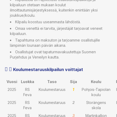
kilpailuun otetaan mukaan koulut
ilmoittautumisjärjestyksessä, kuitenkin enintään yksi
joukkue/koulu.
Kilpailu koostuu useammasta lähdöstä.
Omaa venettä ei tarvita, järjestäjät tarjoavat veneet
kilpailuun.
Tapahtuma on maksuton ja tarjoamme osallistujille
lämpimän lounaan päivän aikana.
Osallistujat ovat tapaturmavakuutettuja Suomen
Purjehdus ja Veneilyn kautta.
Koulumestaruuskilpailun voittajat
Vuosi
Luokka
Taso
Sija
Koulu
2025
RS
Koulumestaruus
1
Pohjois-Tapiolan
Feva
koulu
2025
RS
Koulumestaruus
2
Storängens
Feva
skola
2025
RS
Koulumestaruus
3
Martinkallion