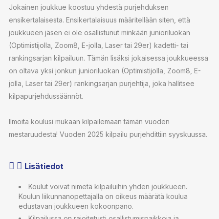
Jokainen joukkue koostuu yhdestä purjehduksen
ensikertalaisesta. Ensikertalaisuus määritellään siten, että
joukkueen jäsen ei ole osallistunut minkään junioriluokan
(Optimistijolla, Zoom8, E-jolla, Laser tai 29er) kadetti- tai
rankingsarjan kilpailuun. Tämän lisäksi jokaisessa joukkueessa
on oltava yksi jonkun junioriluokan (Optimistijolla, Zoom8, E-
jolla, Laser tai 29er) rankingsarjan purjehtija, joka hallitsee
kilpapurjehdussäännöt.
Ilmoita koulusi mukaan kilpailemaan tämän vuoden
mestaruudesta! Vuoden 2025 kilpailu purjehdittiin syyskuussa.
Lisätiedot
Koulut voivat nimetä kilpailuihin yhden joukkueen.
Koulun liikunnanopettajalla on oikeus määrätä koulua
edustavan joukkueen kokoonpano.
Kilpailussa on rajoitetusti osallistumispaikkoja ja