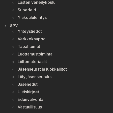
Lasten veneilykoulu
Superleiri
Yläkoululeiritys
SPV
Yhteystiedot
Verkkokauppa
Tapahtumat
Luottamustoiminta
Liittomateriaalit
Jäsenseurat ja luokkaliitot
Liity jäsenseuraksi
Jäsenedut
Uutiskirjeet
Edunvalvonta
Vastuullisuus