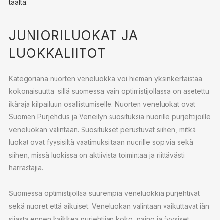
täältä
.
JUNIORILUOKAT JA
LUOKKALIITOT
Kategoriana nuorten veneluokka voi hieman yksinkertaistaa
kokonaisuutta, sillä suomessa vain optimistijollassa on asetettu
ikäraja kilpailuun osallistumiselle. Nuorten veneluokat ovat
Suomen Purjehdus ja Veneilyn suosituksia nuorille purjehtijoille
veneluokan valintaan. Suositukset perustuvat siihen, mitkä
luokat ovat fyysisiltä vaatimuksiltaan nuorille sopivia sekä
siihen, missä luokissa on aktiivista toimintaa ja riittävästi
harrastajia.
Suomessa optimistijollaa suurempia veneluokkia purjehtivat
sekä nuoret että aikuiset. Veneluokan valintaan vaikuttavat iän
sijasta ennen kaikkea purjehtijan koko, paino ja fyysiset