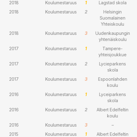
2018
Koulumestaruus
1
Lagstad skola
2018
Koulumestaruus
2
Helsingin
Suomalainen
Yhteiskoulu
2018
Koulumestaruus
3
Uudenkaupungin
yhtenäiskoulu
2017
Koulumestaruus
1
Tampere-
yhteisjoukkue
2017
Koulumestaruus
2
Lycieparkens
skola
2017
Koulumestaruus
3
Espoonlahden
koulu
2016
Koulumestaruus
1
Lyceiparkens
skola
2016
Koulumestaruus
2
Albert Edelfeltin
koulu
2016
Koulumestaruus
3
–
2015
Koulumestaruus
1
Albert Edelfeltin