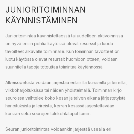
JUNIORITOIMINNAN
KÄYNNISTÄMINEN
Junioritoimintaa käynnistettäessä tai uudelleen aktivoinnissa
on hyvä ensin pohtia käytössä olevat resurssit ja luoda
tavoitteet alkavalle toiminnalle. Kun toiminnan tavoitteet on
luotu käytössä olevat resurssit huomioon ottaen, voidaan
suunnitella tapoja toteuttaa toimintaa käytännössä.
Alkeisopetusta voidaan järjestää erilaisilla kursseilla ja leireillä,
viikkoharjoituksissa tai näiden yhdistelmällä. Toiminnan kirjo
seuroissa vaihtelee koko kesän ja talven aikana järjestetyistä
harjoituksista ja leireistä, kerran kesässä järjestettävään
kurssiin sekä seurojen tukikohtatapahtumiin.
Seuran junioritoimintaa voidaankin järjestää usealla eri