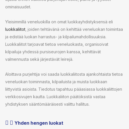
ominaisuudet.
Yleisimmillä veneluokilla on omat luokkayhdistyksensä eli
luokkaliitot
, joiden tehtävänä on kehittää veneluokan toimintaa
ja edistää luokan harrastus- ja kilpailumahdollisuuksia.
Luokkaliitot tarjoavat tietoa veneluokasta, organisoivat
kilpailuja yhdessä pursiseurojen kanssa, kehittävät
valmennusta sekä järjestävät leirejä.
Aloittava purjehtija voi saada luokkaliitosta ajankohtaista tietoa
veneluokan toiminnasta, kilpailuista ja muista luokkaan
liittyvistä asioista. Tiedotus tapahtuu pääasiassa luokkaliittojen
verkkosivujen kautta. Luokkaliiton päätöksistä vastaa
yhdistyksen sääntömääräisesti valittu hallitus.
Yhden hengen luokat