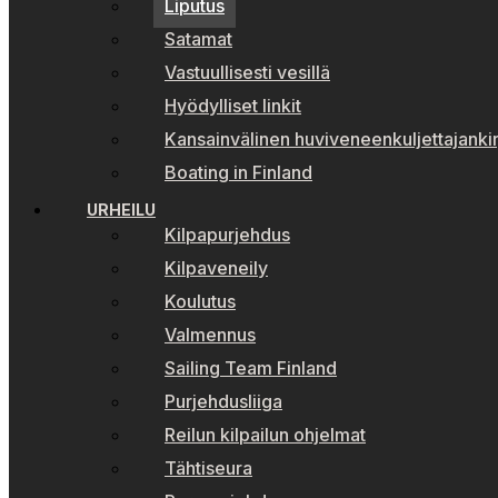
Liputus
Satamat
Vastuullisesti vesillä
Hyödylliset linkit
Kansainvälinen huviveneenkuljettajankir
Boating in Finland
URHEILU
Kilpapurjehdus
Kilpaveneily
Koulutus
Valmennus
Sailing Team Finland
Purjehdusliiga
Reilun kilpailun ohjelmat
Tähtiseura