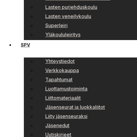
Lasten purjehduskoulu
Lasten veneilykoulu
Superleiri
Yläkoululeiritys
SPV
Yhteystiedot
Verkkokauppa
Tapahtumat
Luottamustoiminta
Liittomateriaalit
Jäsenseurat ja luokkaliitot
Liity jäsenseuraksi
Jäsenedut
Uutiskirjeet