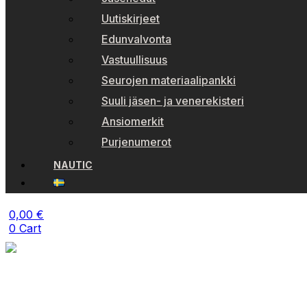
Uutiskirjeet
Edunvalvonta
Vastuullisuus
Seurojen materiaalipankki
Suuli jäsen- ja venerekisteri
Ansiomerkit
Purjenumerot
NAUTIC
0,00
€
0
Cart