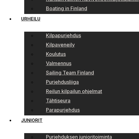
Boating in Finland
URHEILU
Kilpapurjehdus
Kilpaveneily
Koulutus
Valmennus
Sailing Team Finland
Purjehdusliiga
Reilun kilpailun ohjelmat
Tähtiseura
Parapurjehdus
JUNIORIT
Purjehduksen junioritoiminta