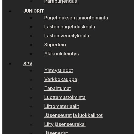
Parapurjehdus
JUNIORIT
Purjehduksen junioritoiminta
Lasten purjehduskoulu
Lasten veneilykoulu
Superleiri
Yläkoululeiritys
SPV
Yhteystiedot
Verkkokauppa
Tapahtumat
Luottamustoiminta
Liittomateriaalit
Jäsenseurat ja luokkaliitot
Liity jäsenseuraksi
Jäsenedut