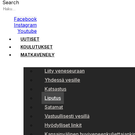
Search
Facebook
Instagram
Youtube
UUTISET
KOULUTUKSET
MATKAVENEILY
Liity veneseuraan
Yhdessä vesille
Katsastus
Liputus
Satamat
Vastuullisesti vesillä
Hyödylliset linkit
Kansainvälinen huviveneenkuljettajankir