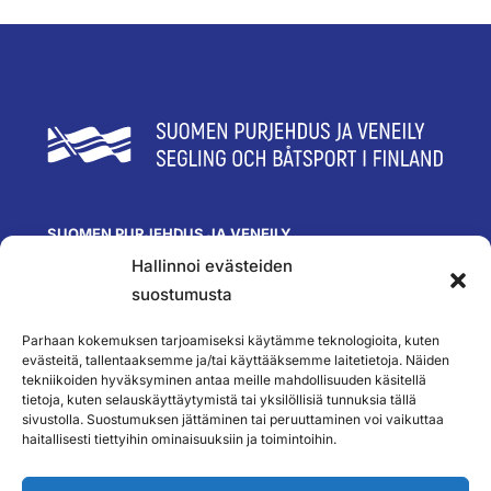
SUOMEN PURJEHDUS JA VENEILY
Hallinnoi evästeiden
Olympiastadion
Paavo Nurmen tie 1
suostumusta
00250 Helsinki
toimisto@spv.fi
Parhaan kokemuksen tarjoamiseksi käytämme teknologioita, kuten
Yhteystiedot
evästeitä, tallentaaksemme ja/tai käyttääksemme laitetietoja. Näiden
tekniikoiden hyväksyminen antaa meille mahdollisuuden käsitellä
SEURAA MEITÄ
tietoja, kuten selauskäyttäytymistä tai yksilöllisiä tunnuksia tällä
sivustolla. Suostumuksen jättäminen tai peruuttaminen voi vaikuttaa
haitallisesti tiettyihin ominaisuuksiin ja toimintoihin.
TILAA UUTISKIRJEEMME