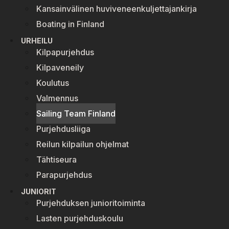
Kansainvälinen huviveneenkuljettajankirja
Boating in Finland
URHEILU
Kilpapurjehdus
Kilpaveneily
Koulutus
Valmennus
Sailing Team Finland
Purjehdusliiga
Reilun kilpailun ohjelmat
Tähtiseura
Parapurjehdus
JUNIORIT
Purjehduksen junioritoiminta
Lasten purjehduskoulu