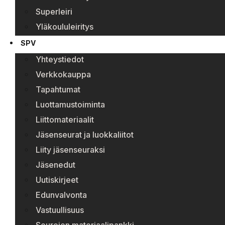
Superleiri
Yläkoululeiritys
SPV
Yhteystiedot
Verkkokauppa
Tapahtumat
Luottamustoiminta
Liittomateriaalit
Jäsenseurat ja luokkaliitot
Liity jäsenseuraksi
Jäsenedut
Uutiskirjeet
Edunvalvonta
Vastuullisuus