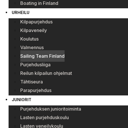
Boating in Finland
URHEILU
Kilpapurjehdus
Kilpaveneily
Koulutus
Valmennus
Sailing Team Finland
Purjehdusliiga
Reilun kilpailun ohjelmat
Tähtiseura
Parapurjehdus
JUNIORIT
Purjehduksen junioritoiminta
Lasten purjehduskoulu
Lasten veneilykoulu