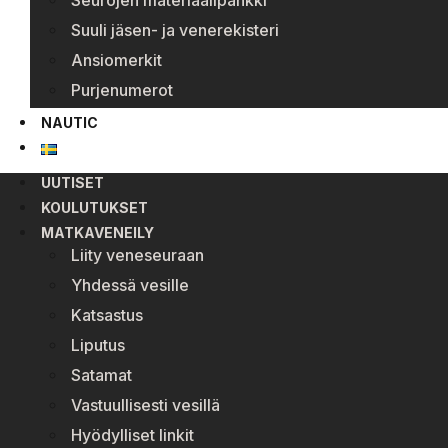
Seurojen materiaalipankki
Suuli jäsen- ja venerekisteri
Ansiomerkit
Purjenumerot
NAUTIC
UUTISET
KOULUTUKSET
MATKAVENEILY
Liity veneseuraan
Yhdessä vesille
Katsastus
Liputus
Satamat
Vastuullisesti vesillä
Hyödylliset linkit