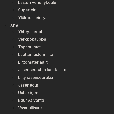
Lasten veneilykoulu
Superleiri
Yläkoululeiritys
SPV
Yhteystiedot
Verkkokauppa
Tapahtumat
Luottamustoiminta
Liittomateriaalit
Jäsenseurat ja luokkaliitot
Liity jäsenseuraksi
Jäsenedut
Uutiskirjeet
Edunvalvonta
Vastuullisuus