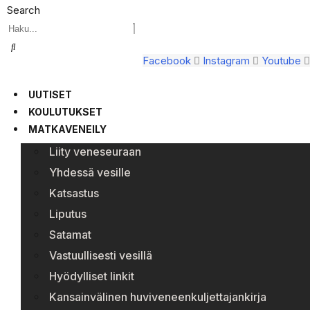
Search
Facebook
Instagram
Youtube
UUTISET
KOULUTUKSET
MATKAVENEILY
Liity veneseuraan
Yhdessä vesille
Katsastus
Liputus
Satamat
Vastuullisesti vesillä
Hyödylliset linkit
Kansainvälinen huviveneenkuljettajankirja