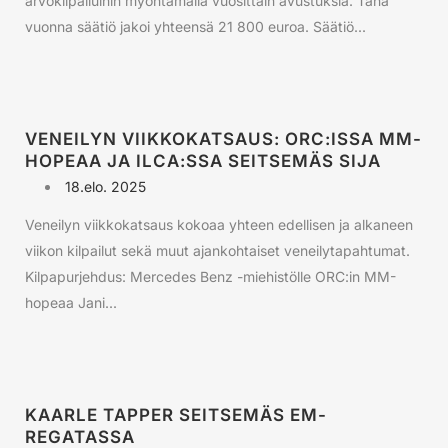
arvokilpailuihin myöntämällä vuosittain avustuksia. Tänä
vuonna säätiö jakoi yhteensä 21 800 euroa. Säätiö...
VENEILYN VIIKKOKATSAUS: ORC:ISSA MM-
HOPEAA JA ILCA:SSA SEITSEMÄS SIJA
18.elo. 2025
Veneilyn viikkokatsaus kokoaa yhteen edellisen ja alkaneen
viikon kilpailut sekä muut ajankohtaiset veneilytapahtumat.
Kilpapurjehdus: Mercedes Benz -miehistölle ORC:in MM-
hopeaa Jani...
KAARLE TAPPER SEITSEMÄS EM-
REGATASSA