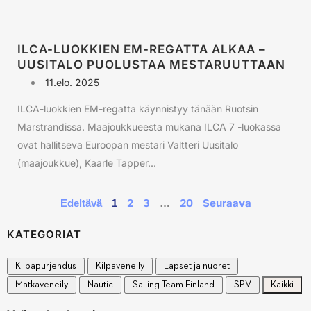
ILCA-LUOKKIEN EM-REGATTA ALKAA –
UUSITALO PUOLUSTAA MESTARUUTTAAN
11.elo. 2025
ILCA-luokkien EM-regatta käynnistyy tänään Ruotsin
Marstrandissa. Maajoukkueesta mukana ILCA 7 -luokassa
ovat hallitseva Euroopan mestari Valtteri Uusitalo
(maajoukkue), Kaarle Tapper...
2
3
20
Seuraava
Edeltävä
1
…
KATEGORIAT
Kilpapurjehdus
Kilpaveneily
Lapset ja nuoret
Matkaveneily
Nautic
Sailing Team Finland
SPV
Kaikki