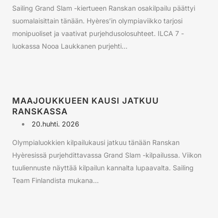
Sailing Grand Slam -kiertueen Ranskan osakilpailu päättyi
suomalaisittain tänään. Hyères’in olympiaviikko tarjosi
monipuoliset ja vaativat purjehdusolosuhteet. ILCA 7 -
luokassa Nooa Laukkanen purjehti...
MAAJOUKKUEEN KAUSI JATKUU
RANSKASSA
20.huhti. 2026
Olympialuokkien kilpailukausi jatkuu tänään Ranskan
Hyèresissä purjehdittavassa Grand Slam -kilpailussa. Viikon
tuuliennuste näyttää kilpailun kannalta lupaavalta. Sailing
Team Finlandista mukana...