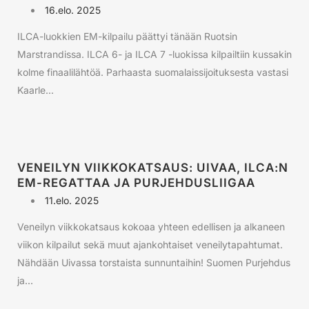
16.elo. 2025
ILCA-luokkien EM-kilpailu päättyi tänään Ruotsin
Marstrandissa. ILCA 6- ja ILCA 7 -luokissa kilpailtiin kussakin
kolme finaalilähtöä. Parhaasta suomalaissijoituksesta vastasi
Kaarle...
VENEILYN VIIKKOKATSAUS: UIVAA, ILCA:N
EM-REGATTAA JA PURJEHDUSLIIGAA
11.elo. 2025
Veneilyn viikkokatsaus kokoaa yhteen edellisen ja alkaneen
viikon kilpailut sekä muut ajankohtaiset veneilytapahtumat.
Nähdään Uivassa torstaista sunnuntaihin! Suomen Purjehdus
ja...