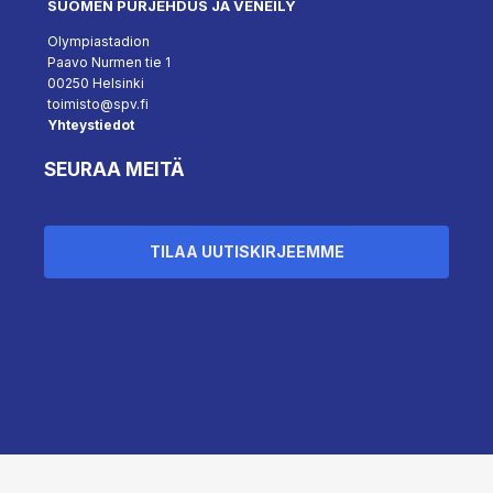
SUOMEN PURJEHDUS JA VENEILY
Olympiastadion
Paavo Nurmen tie 1
00250 Helsinki
toimisto@spv.fi
Yhteystiedot
SEURAA MEITÄ
TILAA UUTISKIRJEEMME
``