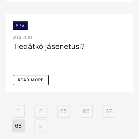
SPV
26.3.2016
Tiedätkö jäsenetusi?
READ MORE
65
66
67
68