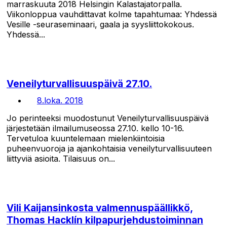
marraskuuta 2018 Helsingin Kalastajatorpalla.
Viikonloppua vauhdittavat kolme tapahtumaa: Yhdessä
Vesille -seuraseminaari, gaala ja syysliittokokous.
Yhdessä...
Veneilyturvallisuuspäivä 27.10.
8.loka. 2018
Jo perinteeksi muodostunut Veneilyturvallisuuspäivä
järjestetään ilmailumuseossa 27.10. kello 10-16.
Tervetuloa kuuntelemaan mielenkiintoisia
puheenvuoroja ja ajankohtaisia veneilyturvallisuuteen
liittyviä asioita. Tilaisuus on...
Vili Kaijansinkosta valmennuspäällikkö,
Thomas Hacklín kilpapurjehdustoiminnan