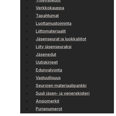
Yhteystiedot
Verkkokauppa
Tapahtumat
Luottamustoiminta
Liittomateriaalit
Jäsenseurat ja luokkaliitot
Liity jäsenseuraksi
Jäsenedut
Uutiskirjeet
Edunvalvonta
Vastuullisuus
Seurojen materiaalipankki
Suuli jäsen- ja venerekisteri
Ansiomerkit
Purjenumerot