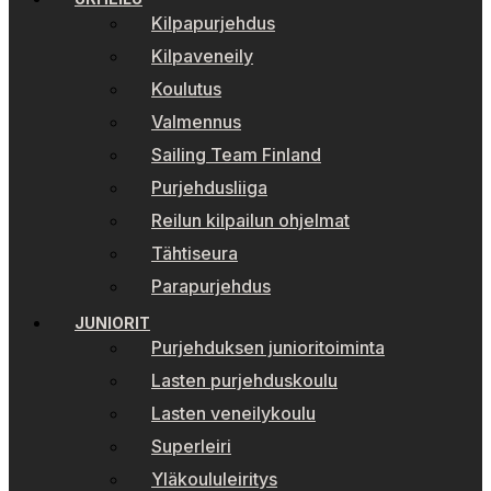
Kilpapurjehdus
Kilpaveneily
Koulutus
Valmennus
Sailing Team Finland
Purjehdusliiga
Reilun kilpailun ohjelmat
Tähtiseura
Parapurjehdus
JUNIORIT
Purjehduksen junioritoiminta
Lasten purjehduskoulu
Lasten veneilykoulu
Superleiri
Yläkoululeiritys