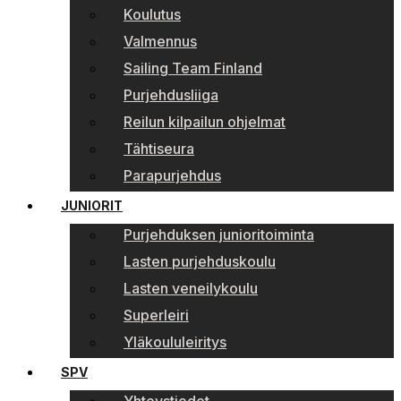
Koulutus
Valmennus
Sailing Team Finland
Purjehdusliiga
Reilun kilpailun ohjelmat
Tähtiseura
Parapurjehdus
JUNIORIT
Purjehduksen junioritoiminta
Lasten purjehduskoulu
Lasten veneilykoulu
Superleiri
Yläkoululeiritys
SPV