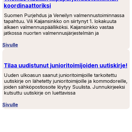
koordinaattoriksi
Suomen Purjehdus ja Veneilyn valmennustoiminnassa
tapahtuu. Vili Kaijansinkko on siirtynyt 1. lokakuuta
alkaen valmennuspäälliköksi. Kaijansinkko vastaa
jatkossa nuorten valmennusjärjestelmän ja
Sivulle
Tilaa uudistunut junioritoimijoiden uutiskirje!
Uuden ulkoasun saanut junioritoimijoille tarkoitettu
uutiskirje on lähetetty junioritoimijoille ja kommodoreille,
joiden sähköpostiosoite löytyy Suulista. Junnukirjeeksi
kutsuttu uutiskirje on luettavissa
Sivulle