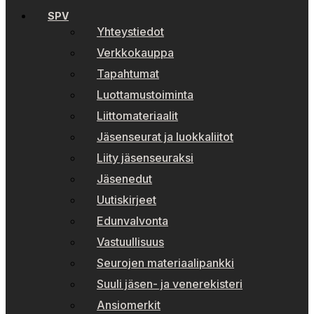
SPV
Yhteystiedot
Verkkokauppa
Tapahtumat
Luottamustoiminta
Liittomateriaalit
Jäsenseurat ja luokkaliitot
Liity jäsenseuraksi
Jäsenedut
Uutiskirjeet
Edunvalvonta
Vastuullisuus
Seurojen materiaalipankki
Suuli jäsen- ja venerekisteri
Ansiomerkit