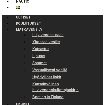
NAUTIC
UUTISET
KOULUTUKSET
MATKAVENEILY
Liity veneseuraan
Yhdessä vesille
Katsastus
Liputus
Satamat
Vastuullisesti vesillä
Hyödylliset linkit
Kansainvälinen
huviveneenkuljettajankirja
Boating in Finland
URHEILU