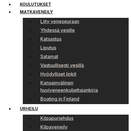
KOULUTUKSET
MATKAVENEILY
Liity veneseuraan
Yhdessä vesille
Katsastus
Liputus
Satamat
Vastuullisesti vesillä
Hyödylliset linkit
Kansainvälinen
huviveneenkuljettajankirja
Boating in Finland
URHEILU
Kilpapurjehdus
Kilpaveneily