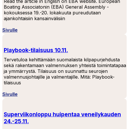
Read the article in English on EBA website. European
Boating Associatonin (EBA) General Assembly -
kokouksessa 19.-20. lokakuuta pureudutaan
ajankohtaisiin kansainvälisiin
Sivulle
Playbook-tilaisuus 10.11.
Tervetuloa kehittämään suomalaista kilpapurjehdusta
sekä rakentamaan valmennuksen yhteistä toimintatapaa
ja ymmärrystä. Tilaisuus on suunnattu seurojen
valmennusjohtajille ja valmentajille. Mitä: Playbook-
tilaisuus
Sivulle
Superviikonloppu huipentaa veneilykauden
24.-25.11.