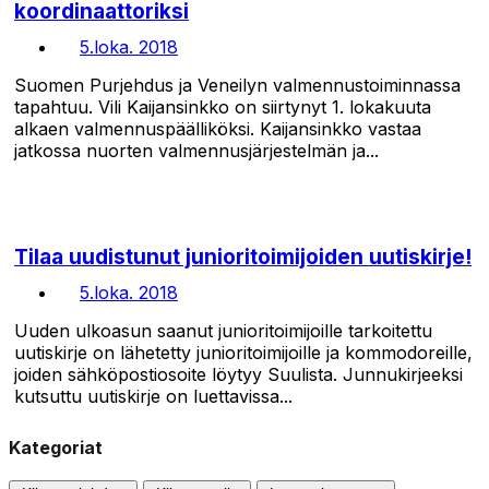
koordinaattoriksi
5.loka. 2018
Suomen Purjehdus ja Veneilyn valmennustoiminnassa
tapahtuu. Vili Kaijansinkko on siirtynyt 1. lokakuuta
alkaen valmennuspäälliköksi. Kaijansinkko vastaa
jatkossa nuorten valmennusjärjestelmän ja...
Tilaa uudistunut junioritoimijoiden uutiskirje!
5.loka. 2018
Uuden ulkoasun saanut junioritoimijoille tarkoitettu
uutiskirje on lähetetty junioritoimijoille ja kommodoreille,
joiden sähköpostiosoite löytyy Suulista. Junnukirjeeksi
kutsuttu uutiskirje on luettavissa...
Kategoriat