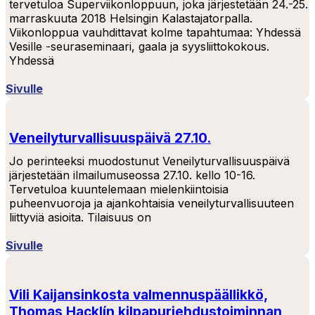
tervetuloa Superviikonloppuun, joka järjestetään 24.-25.
marraskuuta 2018 Helsingin Kalastajatorpalla.
Viikonloppua vauhdittavat kolme tapahtumaa: Yhdessä
Vesille -seuraseminaari, gaala ja syysliittokokous.
Yhdessä
Sivulle
Veneilyturvallisuuspäivä 27.10.
Jo perinteeksi muodostunut Veneilyturvallisuuspäivä
järjestetään ilmailumuseossa 27.10. kello 10-16.
Tervetuloa kuuntelemaan mielenkiintoisia
puheenvuoroja ja ajankohtaisia veneilyturvallisuuteen
liittyviä asioita. Tilaisuus on
Sivulle
Vili Kaijansinkosta valmennuspäällikkö,
Thomas Hacklín kilpapurjehdustoiminnan