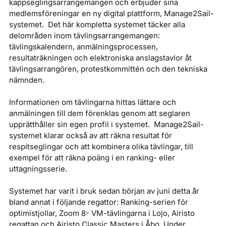
kappseglingsarrangemangen och erbjuder sina
medlemsföreningar en ny digital plattform, Manage2Sail-
systemet. Det här kompletta systemet täcker alla
delområden inom tävlingsarrangemangen:
tävlingskalendern, anmälningsprocessen,
resultaträkningen och elektroniska anslagstavlor åt
tävlingsarrangören, protestkommittén och den tekniska
nämnden.
Informationen om tävlingarna hittas lättare och
anmälningen till dem förenklas genom att seglaren
upprätthåller sin egen profil i systemet. Manage2Sail-
systemet klarar också av att räkna resultat för
respitseglingar och att kombinera olika tävlingar, till
exempel för att räkna poäng i en ranking- eller
uttagningsserie.
Systemet har varit i bruk sedan början av juni detta år
bland annat i följande regattor: Ranking-serien för
optimistjollar, Zoom 8- VM-tävlingarna i Lojo, Airisto
regattan och Airisto Classic Masters i Åbo. Under