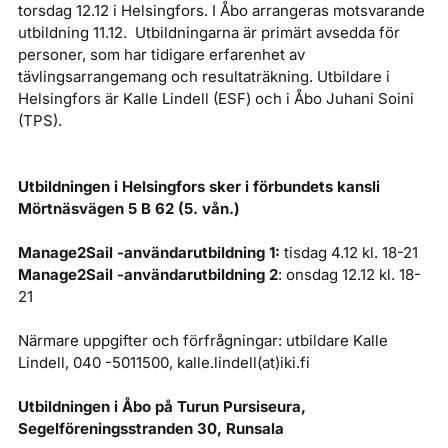
torsdag 12.12 i Helsingfors. I Åbo arrangeras motsvarande
utbildning 11.12. Utbildningarna är primärt avsedda för
personer, som har tidigare erfarenhet av
tävlingsarrangemang och resultaträkning. Utbildare i
Helsingfors är Kalle Lindell (ESF) och i Åbo Juhani Soini
(TPS).
Utbildningen i Helsingfors sker i förbundets kansli
Mörtnäsvägen 5 B 62 (5. vån.)
Manage2Sail -användarutbildning 1:
tisdag 4.12 kl. 18-21
Manage2Sail -användarutbildning 2
: onsdag 12.12 kl. 18-
21
Närmare uppgifter och förfrågningar: utbildare Kalle
Lindell, 040 -5011500, kalle.lindell(at)iki.fi
Utbildningen i Åbo på Turun Pursiseura,
Segelföreningsstranden 30, Runsala