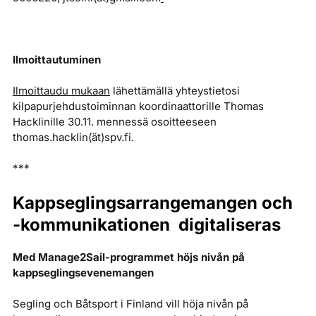
Ilmoittautuminen
Ilmoittaudu mukaan
lähettämällä yhteystietosi
kilpapurjehdustoiminnan koordinaattorille Thomas
Hacklinille 30.11. mennessä osoitteeseen
thomas.hacklin(ät)spv.fi.
***
Kappseglingsarrangemangen och
-kommunikationen digitaliseras
Med Manage2Sail-programmet höjs nivån på
kappseglingsevenemangen
Segling och Båtsport i Finland vill höja nivån på