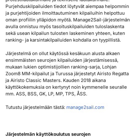
Purjehduskilpailuiden tiedot löytyvät aiempaa helpommin
ja purjehtijoiden ilmoittautuminen kilpailuihin helpottuu
oman profiilin ylläpidon myötä. Manage2Sail-järjestelmän
avulla onnistuu myös tasoituskilpailuiden tuloslaskenta
sekä usean kilpailun tulosten laskeminen yhteen, kuten
ranking- ja karsintakilpailuiden kohdalla on tyypillistä.
Järjestelmä on ollut käytössä kesäkuun alusta alkaen
ensimmäisten seurojen kilpailuiden järjestämisessä,
mukaan lukien optimistijollien ranking-sarja, Lohjan
Zoom8 MM-kilpailut ja Turussa järjestetyt Airisto Regatta
ja Airisto Classic Masters. Kauden 2018 aikana
käyttökokemuksia on kertynyt noin kymmenelle seuralle
mm. ASS, BSS, GK, LP, MP, TPS, ÅSS.
Tutustu järjestelmään tästä:
manage2sail.com
Järjestelmän käyttökoulutus seurojen