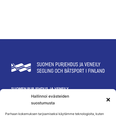
SUOMEN PURJEHDUS JA VENEILY
Hallinnoi evästeiden
Olympiastadion
Paavo Nurmen tie 1
suostumusta
00250 Helsinki
toimisto@spv.fi
Parhaan kokemuksen tarjoamiseksi käytämme teknologioita, kuten