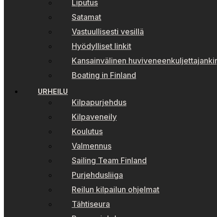
Liputus
Satamat
Vastuullisesti vesillä
Hyödylliset linkit
Kansainvälinen huviveneenkuljettajankir
Boating in Finland
URHEILU
Kilpapurjehdus
Kilpaveneily
Koulutus
Valmennus
Sailing Team Finland
Purjehdusliiga
Reilun kilpailun ohjelmat
Tähtiseura