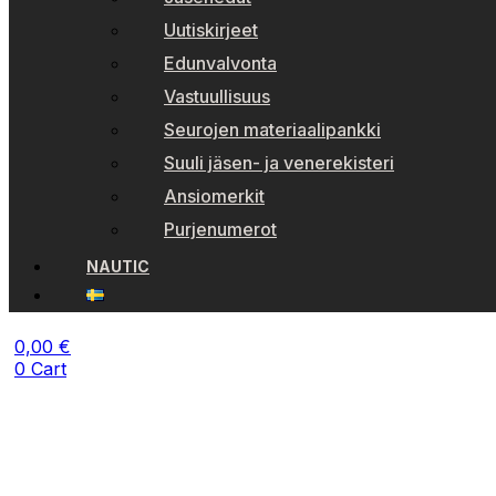
Uutiskirjeet
Edunvalvonta
Vastuullisuus
Seurojen materiaalipankki
Suuli jäsen- ja venerekisteri
Ansiomerkit
Purjenumerot
NAUTIC
0,00
€
0
Cart