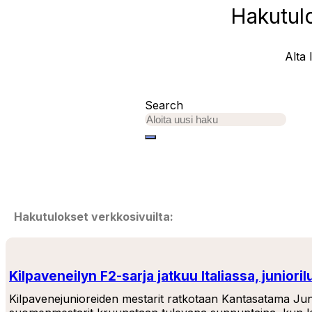
Hakutulo
Alta 
Search
Hakutulokset verkkosivuilta:
Kilpaveneilyn F2-sarja jatkuu Italiassa, junior
Kilpavenejunioreiden mestarit ratkotaan Kantasatama Jun