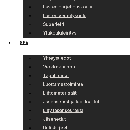
Lasten purjehduskoulu
Lasten veneilykoulu
Superleiri
Yläkoululeiritys
SPV
Yhteystiedot
Verkkokauppa
Tapahtumat
Luottamustoiminta
Liittomateriaalit
Jäsenseurat ja luokkaliitot
Liity jäsenseuraksi
Jäsenedut
Uutiskirjeet