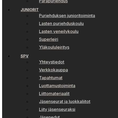
Parapurjehdus
JUNIORIT
Purjehduksen junioritoiminta
Lasten purjehduskoulu
Lasten veneilykoulu
Superleiri
Yläkoululeiritys
SPV
Yhteystiedot
Verkkokauppa
Tapahtumat
Luottamustoiminta
Liittomateriaalit
Jäsenseurat ja luokkaliitot
Liity jäsenseuraksi
Jäsenedut