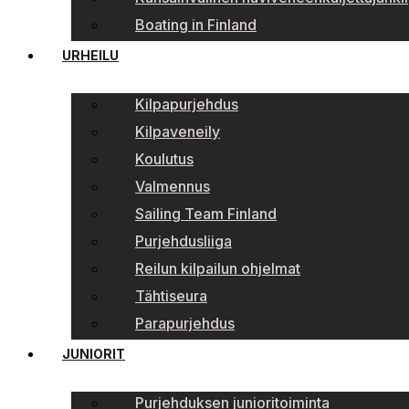
Boating in Finland
URHEILU
Kilpapurjehdus
Kilpaveneily
Koulutus
Valmennus
Sailing Team Finland
Purjehdusliiga
Reilun kilpailun ohjelmat
Tähtiseura
Parapurjehdus
JUNIORIT
Purjehduksen junioritoiminta