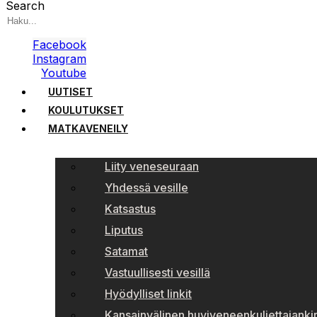
Search
Facebook
Instagram
Youtube
UUTISET
KOULUTUKSET
MATKAVENEILY
Liity veneseuraan
Yhdessä vesille
Katsastus
Liputus
Satamat
Vastuullisesti vesillä
Hyödylliset linkit
Kansainvälinen huviveneenkuljettajankir