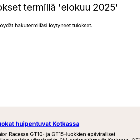
kset termillä 'elokuu 2025'
löydät hakutermilläsi löytyneet tulokset.
iluokat huipentuvat Kotkassa
ior Racessa GT10- ja GT15-luokkien epäviralliset