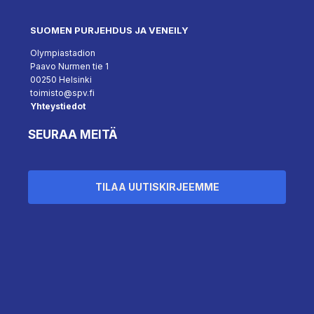
SUOMEN PURJEHDUS JA VENEILY
Olympiastadion
Paavo Nurmen tie 1
00250 Helsinki
toimisto@spv.fi
Yhteystiedot
SEURAA MEITÄ
TILAA UUTISKIRJEEMME
``