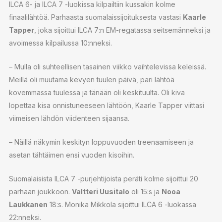
ILCA 6- ja ILCA 7 -luokissa kilpailtiin kussakin kolme
finaalilähtöä. Parhaasta suomalaissijoituksesta vastasi
Kaarle
Tapper
, joka sijoittui ILCA 7:n EM-regatassa seitsemänneksi ja
avoimessa kilpailussa 10:nneksi.
– Mulla oli suhteellisen tasainen viikko vaihtelevissa keleissä.
Meillä oli muutama kevyen tuulen päivä, pari lähtöä
kovemmassa tuulessa ja tänään oli keskituulta. Oli kiva
lopettaa kisa onnistuneeseen lähtöön, Kaarle Tapper viittasi
viimeisen lähdön viidenteen sijaansa.
– Näillä näkymin keskityn loppuvuoden treenaamiseen ja
asetan tähtäimen ensi vuoden kisoihin.
Suomalaisista ILCA 7 -purjehtijoista peräti kolme sijoittui 20
parhaan joukkoon.
Valtteri Uusitalo
oli 15:s ja
Nooa
Laukkanen
18:s. Monika Mikkola sijoittui ILCA 6 -luokassa
22:nneksi.