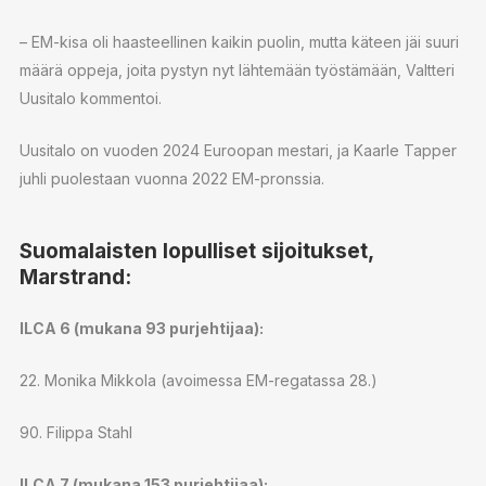
– EM-kisa oli haasteellinen kaikin puolin, mutta käteen jäi suuri
määrä oppeja, joita pystyn nyt lähtemään työstämään, Valtteri
Uusitalo kommentoi.
Uusitalo on vuoden 2024 Euroopan mestari, ja Kaarle Tapper
juhli puolestaan vuonna 2022 EM-pronssia.
Suomalaisten lopulliset sijoitukset,
Marstrand:
ILCA 6 (mukana 93 purjehtijaa):
22. Monika Mikkola (avoimessa EM-regatassa 28.)
90. Filippa Stahl
ILCA 7 (mukana 153 purjehtijaa):