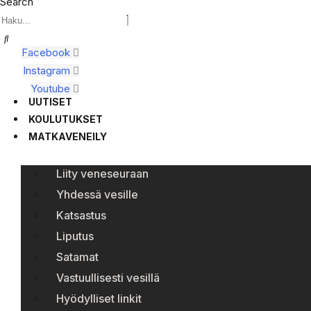
Search
Facebook
Instagram
Youtube
UUTISET
KOULUTUKSET
MATKAVENEILY
Liity veneseuraan
Yhdessä vesille
Katsastus
Liputus
Satamat
Vastuullisesti vesillä
Hyödylliset linkit