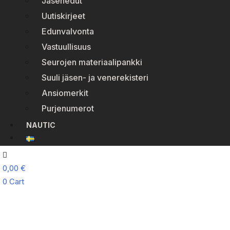
Jäsenedut
Uutiskirjeet
Edunvalvonta
Vastuullisuus
Seurojen materiaalipankki
Suuli jäsen- ja venerekisteri
Ansiomerkit
Purjenumerot
NAUTIC
0,00
€
0
Cart