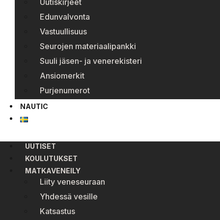
Uutiskirjeet
Edunvalvonta
Vastuullisuus
Seurojen materiaalipankki
Suuli jäsen- ja venerekisteri
Ansiomerkit
Purjenumerot
NAUTIC
UUTISET
KOULUTUKSET
MATKAVENEILY
Liity veneseuraan
Yhdessä vesille
Katsastus