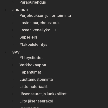
Parapurjehdus
JUNIORIT
Purjehduksen junioritoiminta
Lasten purjehduskoulu
Lasten veneilykoulu
Superleiri
Yläkoululeiritys
SPV
Yhteystiedot
Verkkokauppa
Tapahtumat
Luottamustoiminta
Liittomateriaalit
Jäsenseurat ja luokkaliitot
Liity jäsenseuraksi