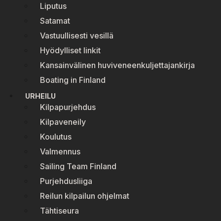
Liputus
Satamat
Vastuullisesti vesillä
Hyödylliset linkit
Kansainvälinen huviveneenkuljettajankirja
Boating in Finland
URHEILU
Kilpapurjehdus
Kilpaveneily
Koulutus
Valmennus
Sailing Team Finland
Purjehdusliiga
Reilun kilpailun ohjelmat
Tähtiseura