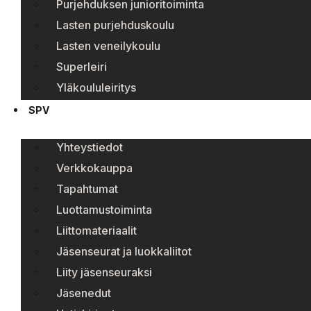
Purjehduksen junioritoiminta
Lasten purjehduskoulu
Lasten veneilykoulu
Superleiri
Yläkoululeiritys
SPV
Yhteystiedot
Verkkokauppa
Tapahtumat
Luottamustoiminta
Liittomateriaalit
Jäsenseurat ja luokkaliitot
Liity jäsenseuraksi
Jäsenedut