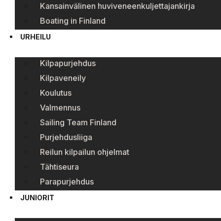
Kansainvälinen huviveneenkuljettajankirja
Boating in Finland
URHEILU
Kilpapurjehdus
Kilpaveneily
Koulutus
Valmennus
Sailing Team Finland
Purjehdusliiga
Reilun kilpailun ohjelmat
Tähtiseura
Parapurjehdus
JUNIORIT