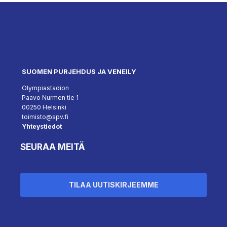
SUOMEN PURJEHDUS JA VENEILY
Olympiastadion
Paavo Nurmen tie 1
00250 Helsinki
toimisto@spv.fi
Yhteystiedot
SEURAA MEITÄ
TILAA UUTISKIRJEEMME