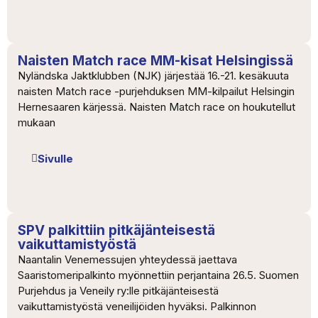
Naisten Match race MM-kisat Helsingissä
Nyländska Jaktklubben (NJK) järjestää 16.-21. kesäkuuta
naisten Match race -purjehduksen MM-kilpailut Helsingin
Hernesaaren kärjessä. Naisten Match race on houkutellut
mukaan
Sivulle
SPV palkittiin pitkäjänteisestä
vaikuttamistyöstä
Naantalin Venemessujen yhteydessä jaettava
Saaristomeripalkinto myönnettiin perjantaina 26.5. Suomen
Purjehdus ja Veneily ry:lle pitkäjänteisestä
vaikuttamistyöstä veneilijöiden hyväksi. Palkinnon