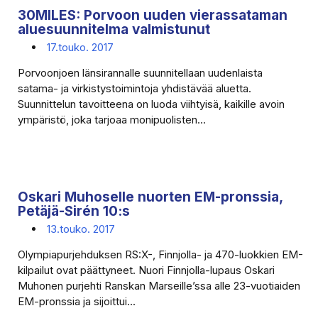
30MILES: Porvoon uuden vierassataman
aluesuunnitelma valmistunut
17.touko. 2017
Porvoonjoen länsirannalle suunnitellaan uudenlaista
satama- ja virkistystoimintoja yhdistävää aluetta.
Suunnittelun tavoitteena on luoda viihtyisä, kaikille avoin
ympäristö, joka tarjoaa monipuolisten...
Oskari Muhoselle nuorten EM-pronssia,
Petäjä-Sirén 10:s
13.touko. 2017
Olympiapurjehduksen RS:X-, Finnjolla- ja 470-luokkien EM-
kilpailut ovat päättyneet. Nuori Finnjolla-lupaus Oskari
Muhonen purjehti Ranskan Marseille’ssa alle 23-vuotiaiden
EM-pronssia ja sijoittui...