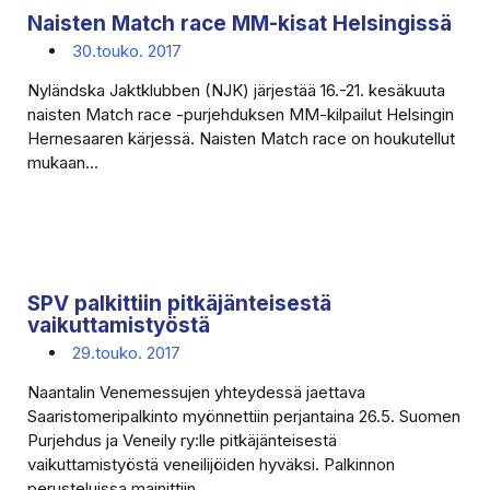
Naisten Match race MM-kisat Helsingissä
30.touko. 2017
Nyländska Jaktklubben (NJK) järjestää 16.-21. kesäkuuta
naisten Match race -purjehduksen MM-kilpailut Helsingin
Hernesaaren kärjessä. Naisten Match race on houkutellut
mukaan...
SPV palkittiin pitkäjänteisestä
vaikuttamistyöstä
29.touko. 2017
Naantalin Venemessujen yhteydessä jaettava
Saaristomeripalkinto myönnettiin perjantaina 26.5. Suomen
Purjehdus ja Veneily ry:lle pitkäjänteisestä
vaikuttamistyöstä veneilijöiden hyväksi. Palkinnon
perusteluissa mainittiin...