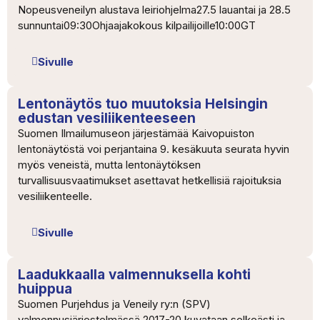
Nopeusveneilyn alustava leiriohjelma27.5 lauantai ja 28.5
sunnuntai09:30Ohjaajakokous kilpailijoille10:00GT
Sivulle
Lentonäytös tuo muutoksia Helsingin
edustan vesiliikenteeseen
Suomen Ilmailumuseon järjestämää Kaivopuiston
lentonäytöstä voi perjantaina 9. kesäkuuta seurata hyvin
myös veneistä, mutta lentonäytöksen
turvallisuusvaatimukset asettavat hetkellisiä rajoituksia
vesiliikenteelle.
Sivulle
Laadukkaalla valmennuksella kohti
huippua
Suomen Purjehdus ja Veneily ry:n (SPV)
valmennusjärjestelmässä 2017-20 kuvataan selkeästi ja