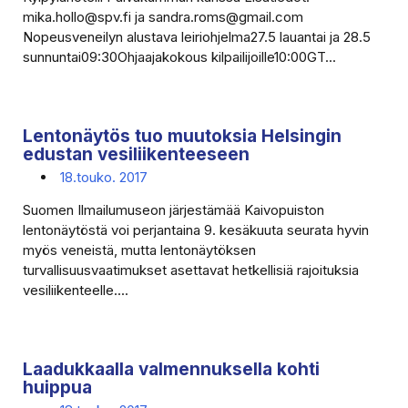
mika.hollo@spv.fi ja sandra.roms@gmail.com
Nopeusveneilyn alustava leiriohjelma27.5 lauantai ja 28.5
sunnuntai09:30Ohjaajakokous kilpailijoille10:00GT...
Lentonäytös tuo muutoksia Helsingin
edustan vesiliikenteeseen
18.touko. 2017
Suomen Ilmailumuseon järjestämää Kaivopuiston
lentonäytöstä voi perjantaina 9. kesäkuuta seurata hyvin
myös veneistä, mutta lentonäytöksen
turvallisuusvaatimukset asettavat hetkellisiä rajoituksia
vesiliikenteelle....
Laadukkaalla valmennuksella kohti
huippua