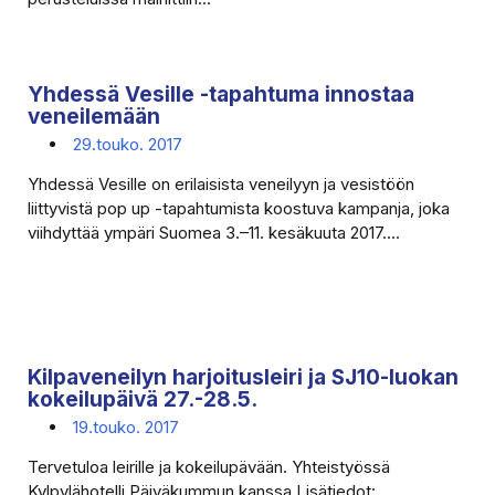
Yhdessä Vesille -tapahtuma innostaa
veneilemään
29.touko. 2017
Yhdessä Vesille on erilaisista veneilyyn ja vesistöön
liittyvistä pop up -tapahtumista koostuva kampanja, joka
viihdyttää ympäri Suomea 3.–11. kesäkuuta 2017....
Kilpaveneilyn harjoitusleiri ja SJ10-luokan
kokeilupäivä 27.-28.5.
19.touko. 2017
Tervetuloa leirille ja kokeilupävään. Yhteistyössä
Kylpylähotelli Päiväkummun kanssa Lisätiedot: