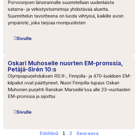
Porvoonjoen länsirannalle suunnitellaan uudenlaista
satama- ja virkistystoimintoja yhdistävää aluetta.
Suunnittelun tavoitteena on luoda viihtyisä, kaikille avoin
ympäristö, joka tarjoaa monipuolisten
Sivulle
Oskari Muhoselle nuorten EM-pronssia,
Petäjä-Sirén 10:s
Olympiapurjehduksen RS:X-, Finnjolla- ja 470-luokkien EM-
kilpailut ovat päättyneet. Nuori Finnjolla-lupaus Oskari
Muhonen purjehti Ranskan Marseille’ssa alle 23-vuotiaiden
EM-pronssia ja sijoittui
Sivulle
2
Seuraava
Edeltävä
1