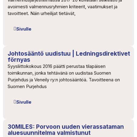
avoimesti valmennusryhmien kriteerit, vaatimukset ja
tavoitteet. Näin urheilijat tietävät,
Sivulle
Johtosääntö uudistuu | Ledningsdirektivet
förnyas
Syysliittokokous 2016 päätti perustaa tilapäisen
toimikunnan, jonka tehtävänä on uudistaa Suomen
Purjehdus ja Veneily ry:n johtosääntöä. Tavoitteena on
Suomen Purjehdus
Sivulle
30MILES: Porvoon uuden vierassataman
aluesuunnitelma valmistunut