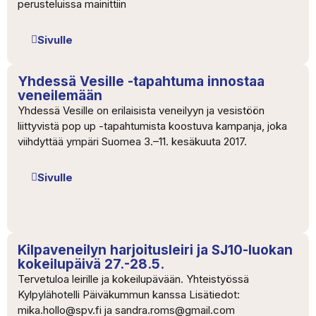
perusteluissa mainittiin
Sivulle
Yhdessä Vesille -tapahtuma innostaa
veneilemään
Yhdessä Vesille on erilaisista veneilyyn ja vesistöön
liittyvistä pop up -tapahtumista koostuva kampanja, joka
viihdyttää ympäri Suomea 3.–11. kesäkuuta 2017.
Sivulle
Kilpaveneilyn harjoitusleiri ja SJ10-luokan
kokeilupäivä 27.-28.5.
Tervetuloa leirille ja kokeilupävään. Yhteistyössä
Kylpylähotelli Päiväkummun kanssa Lisätiedot:
mika.hollo@spv.fi ja sandra.roms@gmail.com