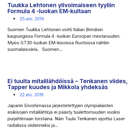
Tuukka Lehtonen ylivoimaiseen tyyliin
Formula 4 -luokan EM-kultaan
25.elo. 2019
Suomen Tuukka Lehtonen voitti Italian Brindisin
kaupungissa Formula 4 -luokan Euroopan mestaruuden.
Myös GT30-luokan EM-kisoissa Ruotsissa nähtiin
suomalaisväriä. Suomen...
Ei tuulta mitalilähdöissä – Tenkanen viides,
Tapper kuudes ja Mikkola yhdeksäs
22.elo. 2019
Japanin Enoshimassa järjestetettyjen olympialaisten
esikisojen mitalilähtöjä ei päästy tuulettomuuden vuoksi
purjehtimaan torstaina. Näin Tuula Tenkanen sijoittui Laser
radialissa viidenneksi ja...