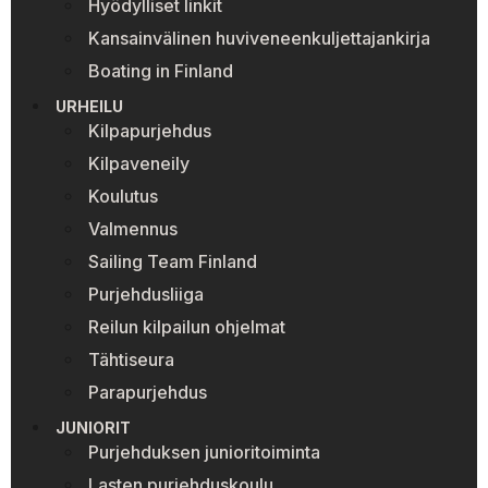
Hyödylliset linkit
Kansainvälinen huviveneenkuljettajankirja
Boating in Finland
URHEILU
Kilpapurjehdus
Kilpaveneily
Koulutus
Valmennus
Sailing Team Finland
Purjehdusliiga
Reilun kilpailun ohjelmat
Tähtiseura
Parapurjehdus
JUNIORIT
Purjehduksen junioritoiminta
Lasten purjehduskoulu