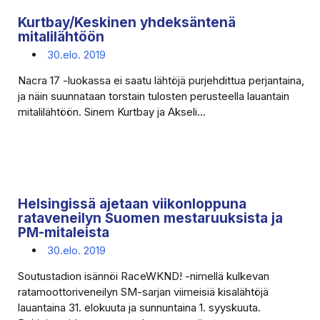
Kurtbay/Keskinen yhdeksäntenä
mitalilähtöön
30.elo. 2019
Nacra 17 -luokassa ei saatu lähtöjä purjehdittua perjantaina,
ja näin suunnataan torstain tulosten perusteella lauantain
mitalilähtöön. Sinem Kurtbay ja Akseli...
Helsingissä ajetaan viikonloppuna
rataveneilyn Suomen mestaruuksista ja
PM-mitaleista
30.elo. 2019
Soutustadion isännöi RaceWKND! -nimellä kulkevan
ratamoottoriveneilyn SM-sarjan viimeisiä kisalähtöjä
lauantaina 31. elokuuta ja sunnuntaina 1. syyskuuta.