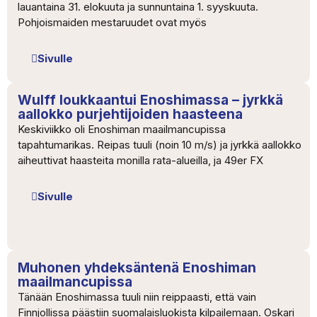
lauantaina 31. elokuuta ja sunnuntaina 1. syyskuuta.
Pohjoismaiden mestaruudet ovat myös
Sivulle
Wulff loukkaantui Enoshimassa – jyrkkä
aallokko purjehtijoiden haasteena
Keskiviikko oli Enoshiman maailmancupissa
tapahtumarikas. Reipas tuuli (noin 10 m/s) ja jyrkkä aallokko
aiheuttivat haasteita monilla rata-alueilla, ja 49er FX
Sivulle
Muhonen yhdeksäntenä Enoshiman
maailmancupissa
Tänään Enoshimassa tuuli niin reippaasti, että vain
Finnjollissa päästiin suomalaisluokista kilpailemaan. Oskari