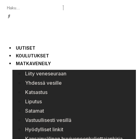
UUTISET
KOULUTUKSET
MATKAVENEILY
Liity veneseuraan
Yhdessä vesille
Katsastus
Liputus
Satamat
Vastuullisesti vesillä
Hyödylliset linkit
Kansainvälinen huviveneenkuljettajankirja