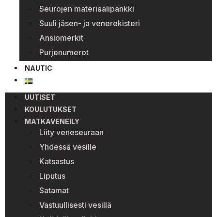
Seurojen materiaalipankki
Suuli jäsen- ja venerekisteri
Ansiomerkit
Purjenumerot
NAUTIC
UUTISET
KOULUTUKSET
MATKAVENEILY
Liity veneseuraan
Yhdessä vesille
Katsastus
Liputus
Satamat
Vastuullisesti vesillä