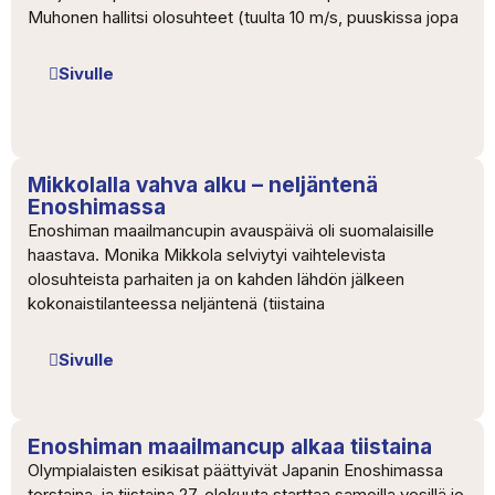
Muhonen hallitsi olosuhteet (tuulta 10 m/s, puuskissa jopa
Sivulle
Mikkolalla vahva alku – neljäntenä
Enoshimassa
Enoshiman maailmancupin avauspäivä oli suomalaisille
haastava. Monika Mikkola selviytyi vaihtelevista
olosuhteista parhaiten ja on kahden lähdön jälkeen
kokonaistilanteessa neljäntenä (tiistaina
Sivulle
Enoshiman maailmancup alkaa tiistaina
Olympialaisten esikisat päättyivät Japanin Enoshimassa
torstaina, ja tiistaina 27. elokuuta starttaa samoilla vesillä jo