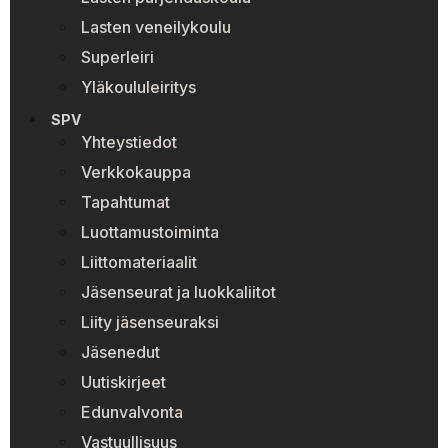
Lasten veneilykoulu
Superleiri
Yläkoululeiritys
SPV
Yhteystiedot
Verkkokauppa
Tapahtumat
Luottamustoiminta
Liittomateriaalit
Jäsenseurat ja luokkaliitot
Liity jäsenseuraksi
Jäsenedut
Uutiskirjeet
Edunvalvonta
Vastuullisuus