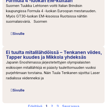
Formula 4 -luokan EM-kultaan
Suomen Tuukka Lehtonen voitti Italian Brindisin
kaupungissa Formula 4 -luokan Euroopan mestaruuden.
Myös GT30-luokan EM-kisoissa Ruotsissa nähtiin
suomalaisväriä. Suomen
Sivulle
Ei tuulta mitalilähdöissä – Tenkanen viides,
Tapper kuudes ja Mikkola yhdeksäs
Japanin Enoshimassa järjestetettyjen olympialaisten
esikisojen mitalilähtöjä ei päästy tuulettomuuden vuoksi
purjehtimaan torstaina. Näin Tuula Tenkanen sijoittui Laser
radialissa viidenneksi ja
Sivulle
2
3
Seuraava
Edeltävä
1