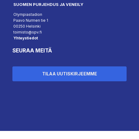
SUOMEN PURJEHDUS JA VENEILY
Olympiastadion
Paavo Nurmen tie 1
00250 Helsinki
toimisto@spv.fi
Yhteystiedot
SEURAA MEITÄ
TILAA UUTISKIRJEEMME
``