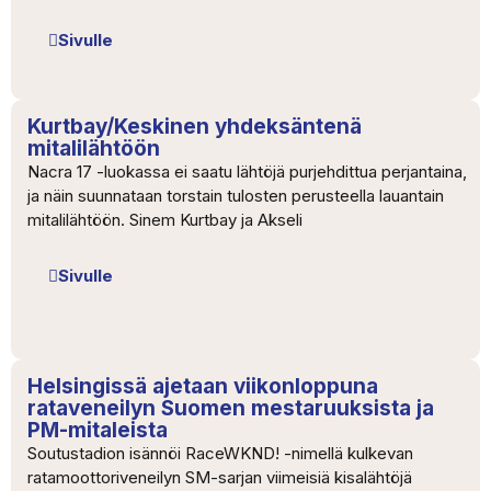
Sivulle
Kurtbay/Keskinen yhdeksäntenä
mitalilähtöön
Nacra 17 -luokassa ei saatu lähtöjä purjehdittua perjantaina,
ja näin suunnataan torstain tulosten perusteella lauantain
mitalilähtöön. Sinem Kurtbay ja Akseli
Sivulle
Helsingissä ajetaan viikonloppuna
rataveneilyn Suomen mestaruuksista ja
PM-mitaleista
Soutustadion isännöi RaceWKND! -nimellä kulkevan
ratamoottoriveneilyn SM-sarjan viimeisiä kisalähtöjä