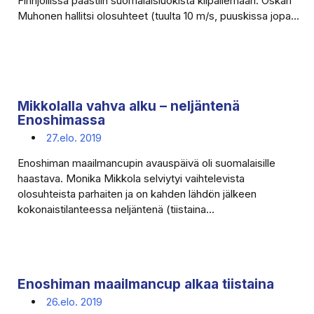
Finnjollissa päästiin suomalaisluokista kilpailemaan. Oskari
Muhonen hallitsi olosuhteet (tuulta 10 m/s, puuskissa jopa...
Mikkolalla vahva alku – neljäntenä
Enoshimassa
27.elo. 2019
Enoshiman maailmancupin avauspäivä oli suomalaisille
haastava. Monika Mikkola selviytyi vaihtelevista
olosuhteista parhaiten ja on kahden lähdön jälkeen
kokonaistilanteessa neljäntenä (tiistaina...
Enoshiman maailmancup alkaa tiistaina
26.elo. 2019