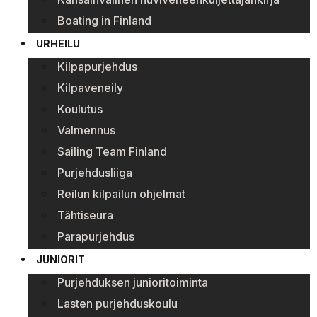
Boating in Finland
URHEILU
Kilpapurjehdus
Kilpaveneily
Koulutus
Valmennus
Sailing Team Finland
Purjehdusliiga
Reilun kilpailun ohjelmat
Tähtiseura
Parapurjehdus
JUNIORIT
Purjehduksen junioritoiminta
Lasten purjehduskoulu