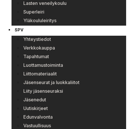
Lasten veneilykoulu
Superleiri
Yläkoululeiritys
SPV
Yhteystiedot
Verkkokauppa
Tapahtumat
Luottamustoiminta
Liittomateriaalit
Jäsenseurat ja luokkaliitot
Liity jäsenseuraksi
Jäsenedut
Uutiskirjeet
Edunvalvonta
Vastuullisuus