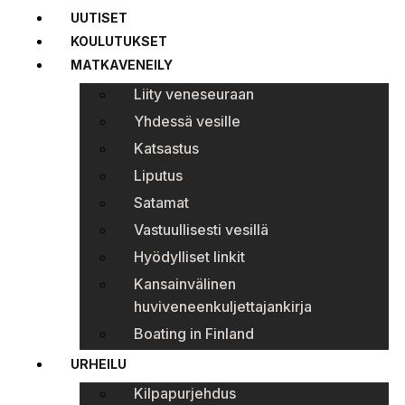
UUTISET
KOULUTUKSET
MATKAVENEILY
Liity veneseuraan
Yhdessä vesille
Katsastus
Liputus
Satamat
Vastuullisesti vesillä
Hyödylliset linkit
Kansainvälinen
huviveneenkuljettajankirja
Boating in Finland
URHEILU
Kilpapurjehdus