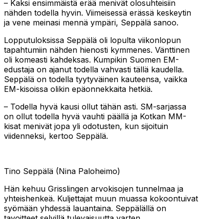
– Kaksi ensimmäistä erää menivät olosuhteisiin
nähden todella hyvin. Viimeisessä erässä keskeytin
ja vene meinasi mennä ympäri, Seppälä sanoo.
Lopputuloksissa Seppälä oli lopulta viikonlopun
tapahtumiin nähden hienosti kymmenes. Vänttinen
oli komeasti kahdeksas. Kumpikin Suomen EM-
edustaja on ajanut todella vahvasti tällä kaudella.
Seppälä on todella tyytyväinen kauteensa, vaikka
EM-kisoissa olikin epäonnekkaita hetkiä.
– Todella hyvä kausi ollut tähän asti. SM-sarjassa
on ollut todella hyvä vauhti päällä ja Kotkan MM-
kisat menivät jopa yli odotusten, kun sijoituin
viidenneksi, kertoo Seppälä.
Tino Seppälä (Nina Paloheimo)
Hän kehuu Grisslingen arvokisojen tunnelmaa ja
yhteishenkeä. Kuljettajat muun muassa kokoontuivat
syömään yhdessä lauantaina. Seppälällä on
tavoitteet selvillä tulevaisuutta varten.