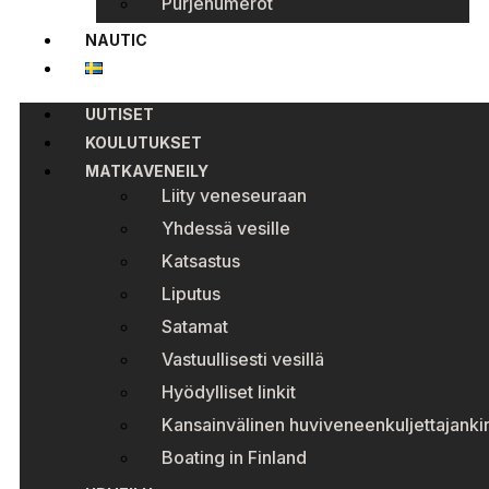
Purjenumerot
NAUTIC
UUTISET
KOULUTUKSET
MATKAVENEILY
Liity veneseuraan
Yhdessä vesille
Katsastus
Liputus
Satamat
Vastuullisesti vesillä
Hyödylliset linkit
Kansainvälinen huviveneenkuljettajankir
Boating in Finland