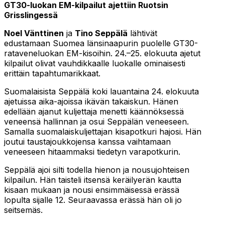
GT30-luokan EM-kilpailut ajettiin Ruotsin
Grisslingessä
Noel Vänttinen
ja
Tino Seppälä
lähtivät
edustamaan Suomea länsinaapurin puolelle GT30-
rataveneluokan EM-kisoihin. 24.–25. elokuuta ajetut
kilpailut olivat vauhdikkaalle luokalle ominaisesti
erittäin tapahtumarikkaat.
Suomalaisista Seppälä koki lauantaina 24. elokuuta
ajetuissa aika-ajoissa ikävän takaiskun. Hänen
edellään ajanut kuljettaja menetti käännöksessä
veneensä hallinnan ja osui Seppälän veneeseen.
Samalla suomalaiskuljettajan kisapotkuri hajosi. Hän
joutui taustajoukkojensa kanssa vaihtamaan
veneeseen hitaammaksi tiedetyn varapotkurin.
Seppälä ajoi silti todella hienon ja nousujohteisen
kilpailun. Hän taisteli itsensä keräilyerän kautta
kisaan mukaan ja nousi ensimmäisessä erässä
lopulta sijalle 12. Seuraavassa erässä hän oli jo
seitsemäs.