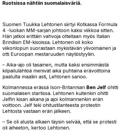
Ruotsissa nähtiin suomalaisväriä.
Suomen Tuukka Lehtonen siirtyi Kotkassa Formula
4 -luokan MM-sarjan johtoon kaksi viikkoa sitten.
Hän jatkoi erittäin vahvoja otteitaan myös Italian
Brindisin EM-kisoissa. Lehtonen oli koko
viikonlopun suorastaan mykistävän ylivoimainen ja
otti Euroopan mestaruuden näytöstyyliin.
– Aika-ajo oli tasainen, mutta kaksi ensimmäistä
kilpailulähtöä menivät aika puhtaina erävoittoina
paalulta maaliin asti, Lehtonen sanoo.
Kolmannessa erässä Ison-Britannian
Ben Jelf
ohitti
suomalaisen startissa. Lehtonen kuitenkin ohitti
Jelfin kisan aikana ja ajoi kolmannenkin erän
voittoon. Jelf teki ohitustilanteesta protestin
Lehtosta vastaan erän jälkeen.
– Se oli alusta alkaen täysin selvää, että se protesti
oli aiheeton, kertoo Lehtonen.