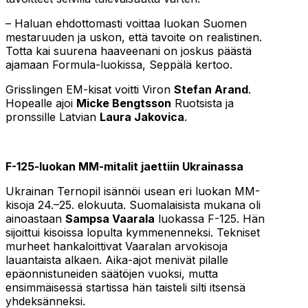
– Haluan ehdottomasti voittaa luokan Suomen
mestaruuden ja uskon, että tavoite on realistinen.
Totta kai suurena haaveenani on joskus päästä
ajamaan Formula-luokissa, Seppälä kertoo.
Grisslingen EM-kisat voitti Viron
Stefan Arand
.
Hopealle ajoi
Micke Bengtsson
Ruotsista ja
pronssille Latvian
Laura Jakovica
.
F-125-luokan MM-mitalit jaettiin Ukrainassa
Ukrainan Ternopil isännöi usean eri luokan MM-
kisoja 24.–25. elokuuta. Suomalaisista mukana oli
ainoastaan
Sampsa Vaarala
luokassa F-125. Hän
sijoittui kisoissa lopulta kymmenenneksi. Tekniset
murheet hankaloittivat Vaaralan arvokisoja
lauantaista alkaen. Aika-ajot menivät pilalle
epäonnistuneiden säätöjen vuoksi, mutta
ensimmäisessä startissa hän taisteli silti itsensä
yhdeksänneksi.