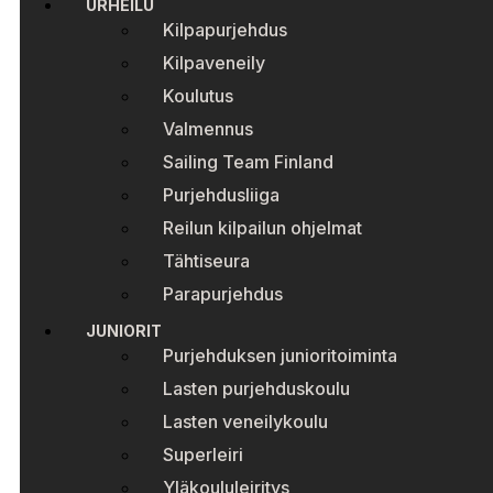
URHEILU
Kilpapurjehdus
Kilpaveneily
Koulutus
Valmennus
Sailing Team Finland
Purjehdusliiga
Reilun kilpailun ohjelmat
Tähtiseura
Parapurjehdus
JUNIORIT
Purjehduksen junioritoiminta
Lasten purjehduskoulu
Lasten veneilykoulu
Superleiri
Yläkoululeiritys