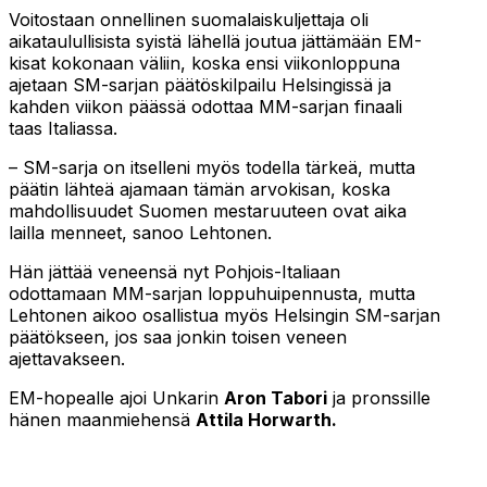
Voitostaan onnellinen suomalaiskuljettaja oli
aikataulullisista syistä lähellä joutua jättämään EM-
kisat kokonaan väliin, koska ensi viikonloppuna
ajetaan SM-sarjan päätöskilpailu Helsingissä ja
kahden viikon päässä odottaa MM-sarjan finaali
taas Italiassa.
– SM-sarja on itselleni myös todella tärkeä, mutta
päätin lähteä ajamaan tämän arvokisan, koska
mahdollisuudet Suomen mestaruuteen ovat aika
lailla menneet, sanoo Lehtonen.
Hän jättää veneensä nyt Pohjois-Italiaan
odottamaan MM-sarjan loppuhuipennusta, mutta
Lehtonen aikoo osallistua myös Helsingin SM-sarjan
päätökseen, jos saa jonkin toisen veneen
ajettavakseen.
EM-hopealle ajoi Unkarin
Aron Tabori
ja pronssille
hänen maanmiehensä
Attila Horwarth.