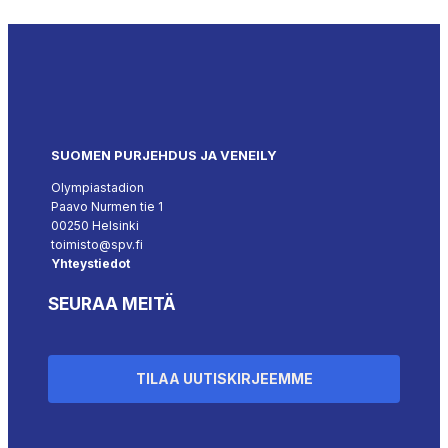
SUOMEN PURJEHDUS JA VENEILY
Olympiastadion
Paavo Nurmen tie 1
00250 Helsinki
toimisto@spv.fi
Yhteystiedot
SEURAA MEITÄ
TILAA UUTISKIRJEEMME