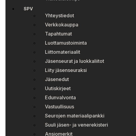
SPV
Yhteystiedot
Verkkokauppa
Tapahtumat
Luottamustoiminta
Liittomateriaalit
Jäsenseurat ja luokkaliitot
Liity jäsenseuraksi
Jäsenedut
Uutiskirjeet
Edunvalvonta
Vastuullisuus
Seurojen materiaalipankki
Suuli jäsen- ja venerekisteri
Ansiomerkit