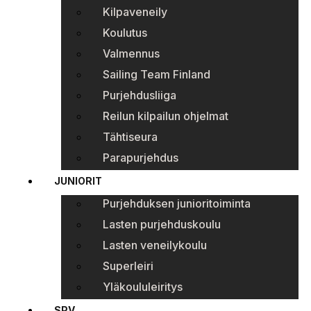
Kilpaveneily
Koulutus
Valmennus
Sailing Team Finland
Purjehdusliiga
Reilun kilpailun ohjelmat
Tähtiseura
Parapurjehdus
JUNIORIT
Purjehduksen junioritoiminta
Lasten purjehduskoulu
Lasten veneilykoulu
Superleiri
Yläkoululeiritys
SPV