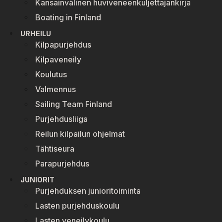
Kansainvälinen huviveneenkuljettajankirja
Boating in Finland
URHEILU
Kilpapurjehdus
Kilpaveneily
Koulutus
Valmennus
Sailing Team Finland
Purjehdusliiga
Reilun kilpailun ohjelmat
Tähtiseura
Parapurjehdus
JUNIORIT
Purjehduksen junioritoiminta
Lasten purjehduskoulu
Lasten veneilykoulu