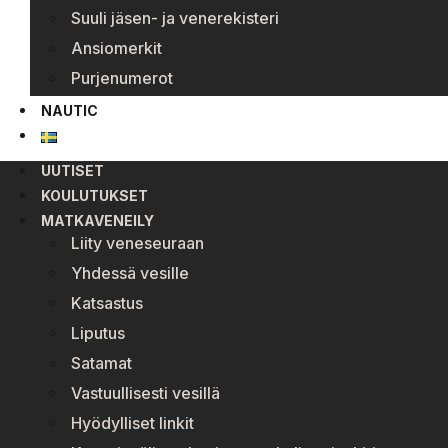
Suuli jäsen- ja venerekisteri
Ansiomerkit
Purjenumerot
NAUTIC
UUTISET
KOULUTUKSET
MATKAVENEILY
Liity veneseuraan
Yhdessä vesille
Katsastus
Liputus
Satamat
Vastuullisesti vesillä
Hyödylliset linkit