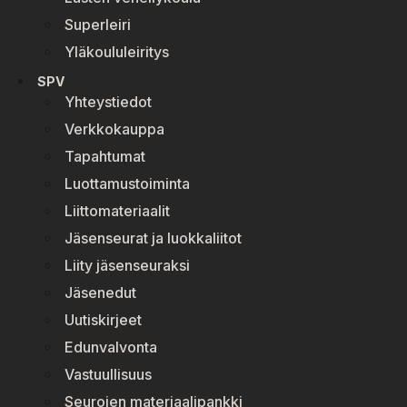
Superleiri
Yläkoululeiritys
SPV
Yhteystiedot
Verkkokauppa
Tapahtumat
Luottamustoiminta
Liittomateriaalit
Jäsenseurat ja luokkaliitot
Liity jäsenseuraksi
Jäsenedut
Uutiskirjeet
Edunvalvonta
Vastuullisuus
Seurojen materiaalipankki