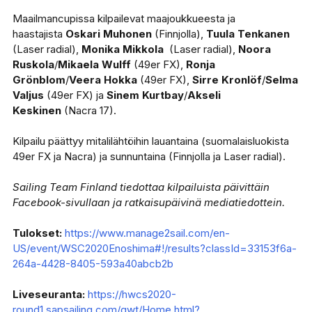
Maailmancupissa kilpailevat maajoukkueesta ja
haastajista
Oskari Muhonen
(Finnjolla),
Tuula Tenkanen
(Laser radial),
Monika Mikkola
(Laser radial),
Noora
Ruskola
/
Mikaela Wulff
(49er FX),
Ronja
Grönblom
/
Veera Hokka
(49er FX),
Sirre Kronlöf
/
Selma
Valjus
(49er FX) ja
Sinem Kurtbay
/
Akseli
Keskinen
(Nacra 17).
Kilpailu päättyy mitalilähtöihin lauantaina (suomalaisluokista
49er FX ja Nacra) ja sunnuntaina (Finnjolla ja Laser radial).
Sailing Team Finland tiedottaa kilpailuista päivittäin
Facebook-sivullaan ja ratkaisupäivinä mediatiedottein.
Tulokset:
https://www.manage2sail.com/en-
US/event/WSC2020Enoshima#!/results?classId=33153f6a-
264a-4428-8405-593a40abcb2b
Liveseuranta:
https://hwcs2020-
round1.sapsailing.com/gwt/Home.html?