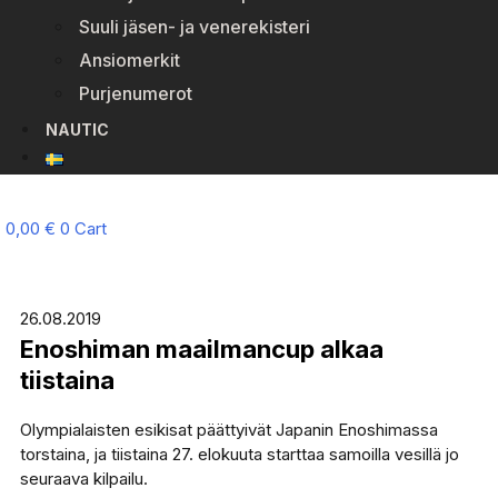
Suuli jäsen- ja venerekisteri
Ansiomerkit
Purjenumerot
NAUTIC
0,00
€
0
Cart
26.08.2019
Enoshiman maailmancup alkaa
tiistaina
Olympialaisten esikisat päättyivät Japanin Enoshimassa
torstaina, ja tiistaina 27. elokuuta starttaa samoilla vesillä jo
seuraava kilpailu.