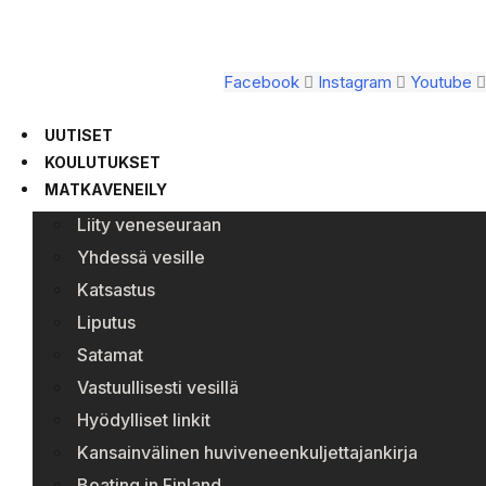
Facebook
Instagram
Youtube
UUTISET
KOULUTUKSET
MATKAVENEILY
Liity veneseuraan
Yhdessä vesille
Katsastus
Liputus
Satamat
Vastuullisesti vesillä
Hyödylliset linkit
Kansainvälinen huviveneenkuljettajankirja
Boating in Finland