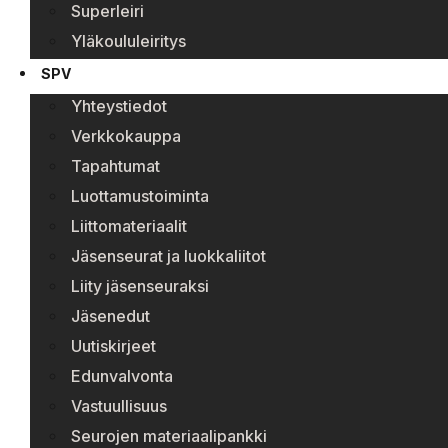
Superleiri
Yläkoululeiritys
SPV
Yhteystiedot
Verkkokauppa
Tapahtumat
Luottamustoiminta
Liittomateriaalit
Jäsenseurat ja luokkaliitot
Liity jäsenseuraksi
Jäsenedut
Uutiskirjeet
Edunvalvonta
Vastuullisuus
Seurojen materiaalipankki