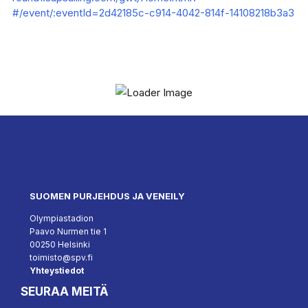
#/event/:eventId=2d42185c-c914-4042-814f-14108218b3a3
SUOMEN PURJEHDUS JA VENEILY
Olympiastadion
Paavo Nurmen tie 1
00250 Helsinki
toimisto@spv.fi
Yhteystiedot
SEURAA MEITÄ