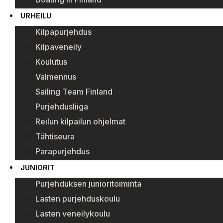
URHEILU
Kilpapurjehdus
Kilpaveneily
Koulutus
Valmennus
Sailing Team Finland
Purjehdusliiga
Reilun kilpailun ohjelmat
Tähtiseura
Parapurjehdus
JUNIORIT
Purjehduksen junioritoiminta
Lasten purjehduskoulu
Lasten veneilykoulu