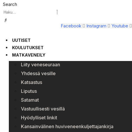
Search
Facebook
Instagram
Youtube
UUTISET
KOULUTUKSET
MATKAVENEILY
Liity veneseuraan
Yhdessä vesille
Katsastus
Liputus
Satamat
Vastuullisesti vesillä
Hyödylliset linkit
Kansainvälinen huviveneenkuljettajankirja