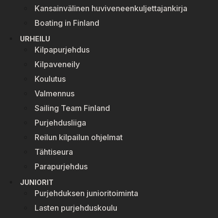
Kansainvälinen huviveneenkuljettajankirja
Boating in Finland
URHEILU
Kilpapurjehdus
Kilpaveneily
Koulutus
Valmennus
Sailing Team Finland
Purjehdusliiga
Reilun kilpailun ohjelmat
Tähtiseura
Parapurjehdus
JUNIORIT
Purjehduksen junioritoiminta
Lasten purjehduskoulu