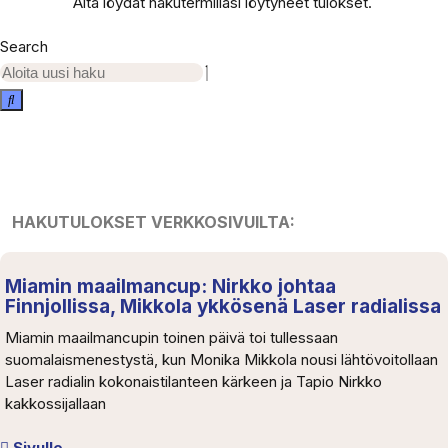
Alta löydät hakutermilläsi löytyneet tulokset.
Search
HAKUTULOKSET VERKKOSIVUILTA:
Miamin maailmancup: Nirkko johtaa
Finnjollissa, Mikkola ykkösenä Laser radialissa
Miamin maailmancupin toinen päivä toi tullessaan
suomalaismenestystä, kun Monika Mikkola nousi lähtövoitollaan
Laser radialin kokonaistilanteen kärkeen ja Tapio Nirkko
kakkossijallaan
Sivulle