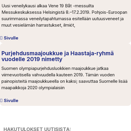
Uusi veneilykausi alkaa Vene 19 Båt -messuilta
Messukeskuksessa Helsingistä 8.–17.2.2019. Pohjois-Euroopan
suurimmassa veneilytapahtumassa esitellään uutuusveneet ja
muut vesielämän harrastukset, ilmiöt,
Sivulle
Purjehdusmaajoukkue ja Haastaja-ryhmä
vuodelle 2019 nimetty
Suomen olympiapurjehdusluokkien maajoukkue jatkaa
viimevuotisella vahvuudella kauteen 2019. Tämän vuoden
painopisteitä maajoukkueella on kaksi; saavuttaa Suomelle lisää
maapaikkoja 2020 olympialaisiin
Sivulle
HAKUTULOKSET UUTISISTA: