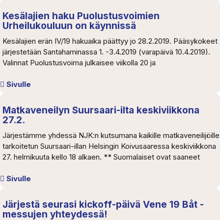
Kesälajien haku Puolustusvoimien
Urheilukouluun on käynnissä
Kesälajien erän IV/19 hakuaika päättyy jo 28.2.2019. Pääsykokeet
järjestetään Santahaminassa 1. -3.4.2019 (varapäivä 10.4.2019).
Valinnat Puolustusvoima julkaisee viikolla 20 ja
Sivulle
Matkaveneilyn Suursaari-ilta keskiviikkona
27.2.
Järjestämme yhdessä NJK:n kutsumana kaikille matkaveneilijöille
tarkoitetun Suursaari-illan Helsingin Koivusaaressa keskiviikkona
27. helmikuuta kello 18 alkaen. ** Suomalaiset ovat saaneet
Sivulle
Järjestä seurasi kickoff-päivä Vene 19 Båt -
messujen yhteydessä!