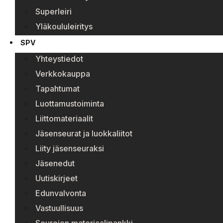
Superleiri
Yläkoululeiritys
SPV
Yhteystiedot
Verkkokauppa
Tapahtumat
Luottamustoiminta
Liittomateriaalit
Jäsenseurat ja luokkaliitot
Liity jäsenseuraksi
Jäsenedut
Uutiskirjeet
Edunvalvonta
Vastuullisuus