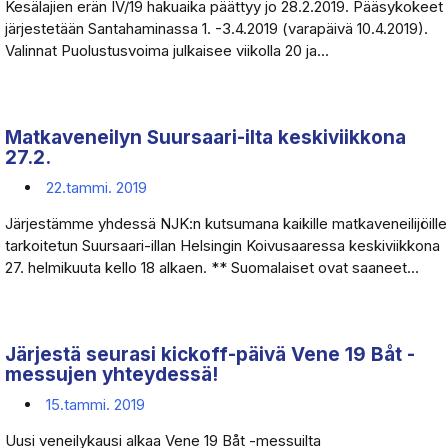
Kesälajien erän IV/19 hakuaika päättyy jo 28.2.2019. Pääsykokeet
järjestetään Santahaminassa 1. -3.4.2019 (varapäivä 10.4.2019).
Valinnat Puolustusvoima julkaisee viikolla 20 ja...
Matkaveneilyn Suursaari-ilta keskiviikkona
27.2.
22.tammi. 2019
Järjestämme yhdessä NJK:n kutsumana kaikille matkaveneilijöille
tarkoitetun Suursaari-illan Helsingin Koivusaaressa keskiviikkona
27. helmikuuta kello 18 alkaen. ** Suomalaiset ovat saaneet...
Järjestä seurasi kickoff-päivä Vene 19 Båt -
messujen yhteydessä!
15.tammi. 2019
Uusi veneilykausi alkaa Vene 19 Båt -messuilta