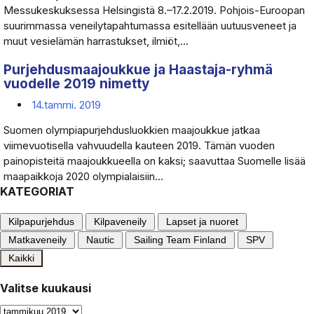
Messukeskuksessa Helsingistä 8.–17.2.2019. Pohjois-Euroopan
suurimmassa veneilytapahtumassa esitellään uutuusveneet ja
muut vesielämän harrastukset, ilmiöt,...
Purjehdusmaajoukkue ja Haastaja-ryhmä
vuodelle 2019 nimetty
14.tammi. 2019
Suomen olympiapurjehdusluokkien maajoukkue jatkaa
viimevuotisella vahvuudella kauteen 2019. Tämän vuoden
painopisteitä maajoukkueella on kaksi; saavuttaa Suomelle lisää
maapaikkoja 2020 olympialaisiin...
KATEGORIAT
Kilpapurjehdus
Kilpaveneily
Lapset ja nuoret
Matkaveneily
Nautic
Sailing Team Finland
SPV
Kaikki
Valitse kuukausi
Valitse