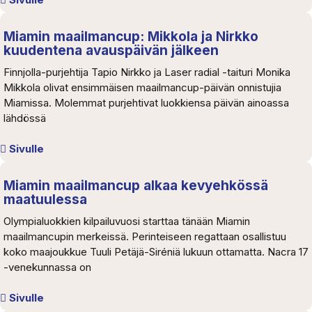
Miamin maailmancup: Mikkola ja Nirkko
kuudentena avauspäivän jälkeen
Finnjolla-purjehtija Tapio Nirkko ja Laser radial -taituri Monika
Mikkola olivat ensimmäisen maailmancup-päivän onnistujia
Miamissa. Molemmat purjehtivat luokkiensa päivän ainoassa
lähdössä
Sivulle
Miamin maailmancup alkaa kevyehkössä
maatuulessa
Olympialuokkien kilpailuvuosi starttaa tänään Miamin
maailmancupin merkeissä. Perinteiseen regattaan osallistuu
koko maajoukkue Tuuli Petäjä-Siréniä lukuun ottamatta. Nacra 17
-venekunnassa on
Sivulle