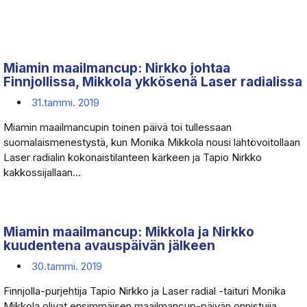
Miamin maailmancup: Nirkko johtaa
Finnjollissa, Mikkola ykkösenä Laser radialissa
31.tammi. 2019
Miamin maailmancupin toinen päivä toi tullessaan
suomalaismenestystä, kun Monika Mikkola nousi lähtövoitollaan
Laser radialin kokonaistilanteen kärkeen ja Tapio Nirkko
kakkossijallaan...
Miamin maailmancup: Mikkola ja Nirkko
kuudentena avauspäivän jälkeen
30.tammi. 2019
Finnjolla-purjehtija Tapio Nirkko ja Laser radial -taituri Monika
Mikkola olivat ensimmäisen maailmancup-päivän onnistujia