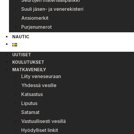
Seurojen materiaalipankki
Suuli jäsen- ja venerekisteri
Ansiomerkit
Purjenumerot
NAUTIC
UUTISET
KOULUTUKSET
MATKAVENEILY
Liity veneseuraan
Yhdessä vesille
Katsastus
Liputus
Satamat
Vastuullisesti vesillä
Hyödylliset linkit