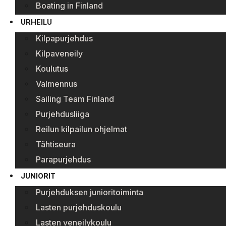
Boating in Finland
URHEILU
Kilpapurjehdus
Kilpaveneily
Koulutus
Valmennus
Sailing Team Finland
Purjehdusliiga
Reilun kilpailun ohjelmat
Tähtiseura
Parapurjehdus
JUNIORIT
Purjehduksen junioritoiminta
Lasten purjehduskoulu
Lasten veneilykoulu