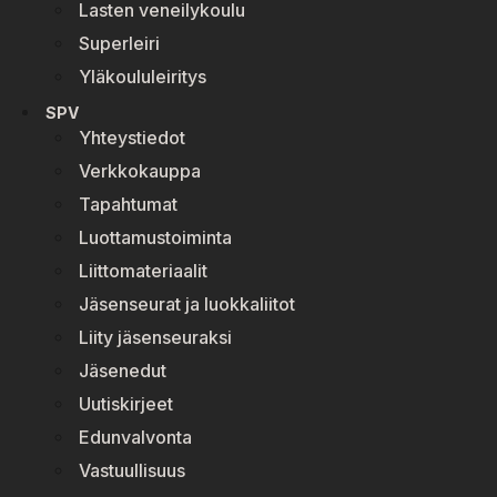
Lasten veneilykoulu
Superleiri
Yläkoululeiritys
SPV
Yhteystiedot
Verkkokauppa
Tapahtumat
Luottamustoiminta
Liittomateriaalit
Jäsenseurat ja luokkaliitot
Liity jäsenseuraksi
Jäsenedut
Uutiskirjeet
Edunvalvonta
Vastuullisuus