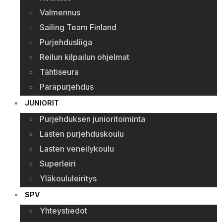
Valmennus
Sailing Team Finland
Purjehdusliiga
Reilun kilpailun ohjelmat
Tähtiseura
Parapurjehdus
JUNIORIT
Purjehduksen junioritoiminta
Lasten purjehduskoulu
Lasten veneilykoulu
Superleiri
Yläkoululeiritys
SPV
Yhteystiedot