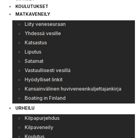
KOULUTUKSET
MATKAVENEILY
Liity veneseuraan
Yhdessä vesille
Katsastus
Liputus
Satamat
Vastuullisesti vesillä
Hyödylliset linkit
Kansainvälinen huviveneenkuljettajankirja
Boating in Finland
URHEILU
Kilpapurjehdus
Kilpaveneily
Koulutus