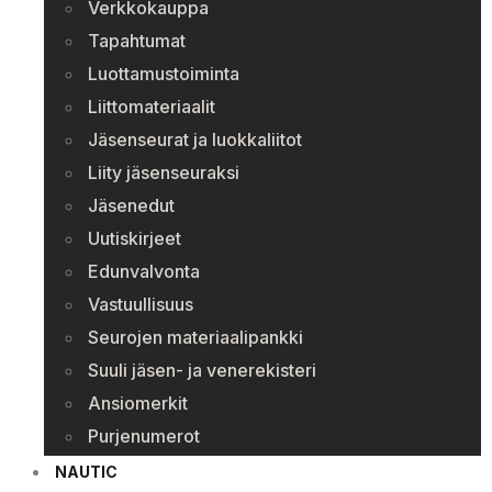
Verkkokauppa
Tapahtumat
Luottamustoiminta
Liittomateriaalit
Jäsenseurat ja luokkaliitot
Liity jäsenseuraksi
Jäsenedut
Uutiskirjeet
Edunvalvonta
Vastuullisuus
Seurojen materiaalipankki
Suuli jäsen- ja venerekisteri
Ansiomerkit
Purjenumerot
NAUTIC