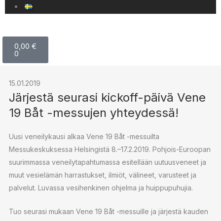
0,00
€
0
15.01.2019
Järjestä seurasi kickoff-päivä Vene
19 Båt -messujen yhteydessä!
Uusi veneilykausi alkaa Vene 19 Båt -messuilta
Messukeskuksessa Helsingistä 8.–17.2.2019. Pohjois-Euroopan
suurimmassa veneilytapahtumassa esitellään uutuusveneet ja
muut vesielämän harrastukset, ilmiöt, välineet, varusteet ja
palvelut. Luvassa vesihenkinen ohjelma ja huippupuhujia.
Tuo seurasi mukaan Vene 19 Båt -messuille ja järjestä kauden