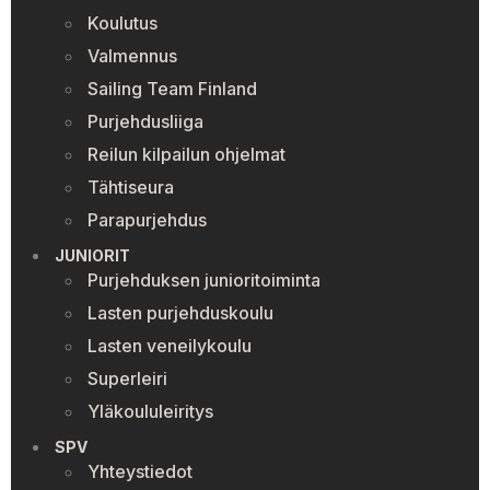
Koulutus
Valmennus
Sailing Team Finland
Purjehdusliiga
Reilun kilpailun ohjelmat
Tähtiseura
Parapurjehdus
JUNIORIT
Purjehduksen junioritoiminta
Lasten purjehduskoulu
Lasten veneilykoulu
Superleiri
Yläkoululeiritys
SPV
Yhteystiedot