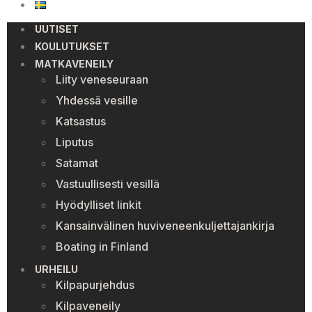
UUTISET
KOULUTUKSET
MATKAVENEILY
Liity veneseuraan
Yhdessä vesille
Katsastus
Liputus
Satamat
Vastuullisesti vesillä
Hyödylliset linkit
Kansainvälinen huviveneenkuljettajankirja
Boating in Finland
URHEILU
Kilpapurjehdus
Kilpaveneily