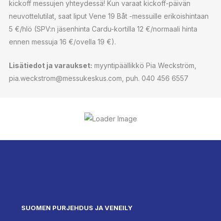
kickoff messujen yhteydessä! Kun varaat kickoff-päivän
neuvottelutilat, saat liput Vene 19 Båt -messuille erikoishintaan
5 €/hlö (SPV:n jäsenhinta Cardu-kortilla 12 €/normaali hinta
ennen messuja 16 €/ovella 19 €).
Lisätiedot ja varaukset:
myyntipäällikkö Pia Weckström,
pia.weckstrom@messukeskus.com, puh. 040 456 6557
SUOMEN PURJEHDUS JA VENEILY