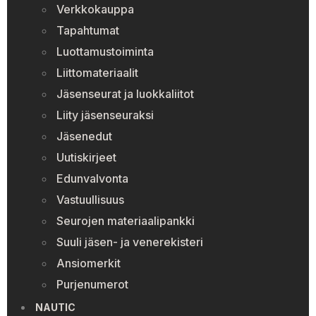
Verkkokauppa
Tapahtumat
Luottamustoiminta
Liittomateriaalit
Jäsenseurat ja luokkaliitot
Liity jäsenseuraksi
Jäsenedut
Uutiskirjeet
Edunvalvonta
Vastuullisuus
Seurojen materiaalipankki
Suuli jäsen- ja venerekisteri
Ansiomerkit
Purjenumerot
NAUTIC