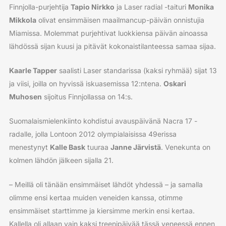
Finnjolla-purjehtija
Tapio Nirkko
ja Laser radial -taituri
Monika
Mikkola
olivat ensimmäisen maailmancup-päivän onnistujia
Miamissa. Molemmat purjehtivat luokkiensa päivän ainoassa
lähdössä sijan kuusi ja pitävät kokonaistilanteessa samaa sijaa.
Kaarle Tapper
saalisti Laser standarissa (kaksi ryhmää) sijat 13
ja viisi, joilla on hyvissä iskuasemissa 12:ntena.
Oskari
Muhosen
sijoitus Finnjollassa on 14:s.
Suomalaismielenkiinto kohdistui avauspäivänä Nacra 17 -
radalle, jolla Lontoon 2012 olympialaisissa 49erissa
menestynyt
Kalle Bask
tuuraa
Janne Järvistä
. Venekunta on
kolmen lähdön jälkeen sijalla 21.
– Meillä oli tänään ensimmäiset lähdöt yhdessä – ja samalla
olimme ensi kertaa muiden veneiden kanssa, otimme
ensimmäiset starttimme ja kiersimme merkin ensi kertaa.
Kallella oli allaan vain kaksi treenipäivää tässä veneessä ennen