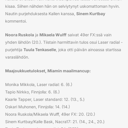
kisaa. Siihen nähden hän on selviytynyt uskomattoman hyvin.
Nautin purjehduksesta Kallen kanssa,
Sinem Kurtbay
kommentoi.
Noora Ruskola
ja
Mikaela Wulff
saivat 49er FX:ssä vain
yhden lähdön (20.). Tiistain harmittavin tulos osui Laser radial -
purjehtija
Tuula Tenkaselle
, joka otti päivän ainoassa startissa
varaslähdön.
Maajoukkuetulokset, Miamin maailmancup:
Monika Mikkola, Laser radial: 6. (6.)
Tapio Nirkko, Finnjolla: 6. (6.)
Kaarle Tapper, Laser standard: 12. (13., 5.)
Oskari Muhonen, Finnjolla: 14. (14.)
Noora Ruskola/Mikaela Wulff, 49er FX: 20. (20.)
Sinem Kurtbay/Kalle Bask, Nacra17: 21. (14., 24., 20.)