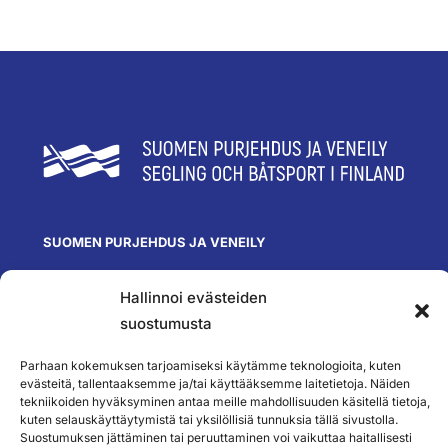
SUOMEN PURJEHDUS JA VENEILY
Olympiastadion
Paavo Nurmen tie 1
Hallinnoi evästeiden
00250 Helsinki
suostumusta
toimisto@spv.fi
Yhteystiedot
Parhaan kokemuksen tarjoamiseksi käytämme teknologioita, kuten
evästeitä, tallentaaksemme ja/tai käyttääksemme laitetietoja. Näiden
SEURAA MEITÄ
tekniikoiden hyväksyminen antaa meille mahdollisuuden käsitellä tietoja,
kuten selauskäyttäytymistä tai yksilöllisiä tunnuksia tällä sivustolla.
Suostumuksen jättäminen tai peruuttaminen voi vaikuttaa haitallisesti