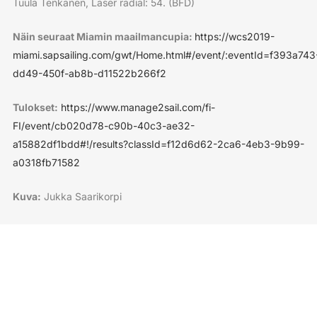
Tuula Tenkanen, Laser radial: 54. (BFD)
Näin seuraat Miamin maailmancupia:
https://wcs2019-
miami.sapsailing.com/gwt/Home.html#/event/:eventId=f393a743
dd49-450f-ab8b-d11522b266f2
Tulokset:
https://www.manage2sail.com/fi-
FI/event/cb020d78-c90b-40c3-ae32-
a15882df1bdd#!/results?classId=f12d6d62-2ca6-4eb3-9b99-
a0318fb71582
Kuva:
Jukka Saarikorpi