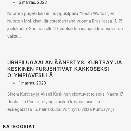
3.marras. 2023
Nuorten purjehduksen huippukilpailu ”Youth Worlds”, eli
Nuorten MM-kisat, järjestetään tänä vuonna Brasiliassa 11.-15.
joulukuuta. Suomen alle 19-vuotiaiden maajoukkueeseen on
valittu...
URHEILUGAALAN ÄÄNESTYS: KURTBAY JA
KESKINEN PURJEHTIVAT KAKKOSEKSI
OLYMPIAVESILLÄ
1.marras. 2023
Sinem Kurtbay ja Akseli Keskinen sijoittuvat toiseksi Nacra 17
-luokassa Pariisin olympialaisten kovatasoisessa
esiregatassa 16. heinäkuuta. Voit nyt siivittää Kurtbayn ja...
KATEGORIAT