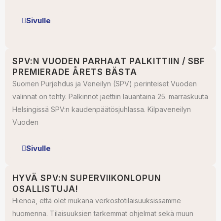
Sivulle
SPV:N VUODEN PARHAAT PALKITTIIN / SBF
PREMIERADE ÅRETS BÄSTA
Suomen Purjehdus ja Veneilyn (SPV) perinteiset Vuoden
valinnat on tehty. Palkinnot jaettiin lauantaina 25. marraskuuta
Helsingissä SPV:n kaudenpäätösjuhlassa. Kilpaveneilyn
Vuoden
Sivulle
HYVÄ SPV:N SUPERVIIKONLOPUN
OSALLISTUJA!
Hienoa, että olet mukana verkostotilaisuuksissamme
huomenna. Tilaisuuksien tarkemmat ohjelmat sekä muun