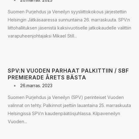
Suomen Purjehdus ja Veneilyn syysliittokokous järjestettiin
Helsingin Jätkäsaaressa sunnuntaina 26. marraskuuta. SPV:n
liittohallituksen jäsenistä kaksivuotiselle jatkokaudelle valittiin
varapuheenjohtajaksi Mikael Still...
SPV:N VUODEN PARHAAT PALKITTIIN / SBF
PREMIERADE ÅRETS BÄSTA
26.marras. 2023
Suomen Purjehdus ja Veneilyn (SPV) perinteiset Vuoden
valinnat on tehty. Palkinnot jaettiin lauantaina 25. marraskuuta
Helsingissä SPV:n kaudenpäätösjuhlassa. Kilpaveneilyn
Vuoden...