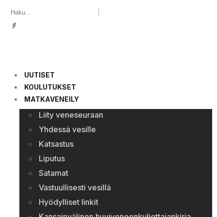
UUTISET
KOULUTUKSET
MATKAVENEILY
Liity veneseuraan
Yhdessä vesille
Katsastus
Liputus
Satamat
Vastuullisesti vesillä
Hyödylliset linkit
Kansainvälinen huviveneenkuljettajankirja