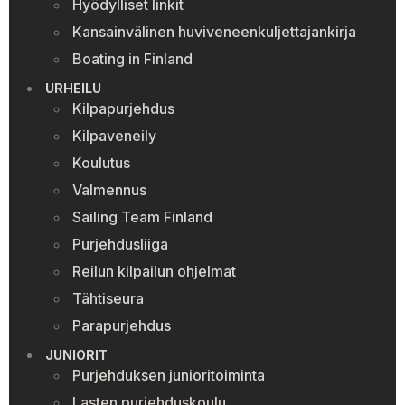
Hyödylliset linkit
Kansainvälinen huviveneenkuljettajankirja
Boating in Finland
URHEILU
Kilpapurjehdus
Kilpaveneily
Koulutus
Valmennus
Sailing Team Finland
Purjehdusliiga
Reilun kilpailun ohjelmat
Tähtiseura
Parapurjehdus
JUNIORIT
Purjehduksen junioritoiminta
Lasten purjehduskoulu