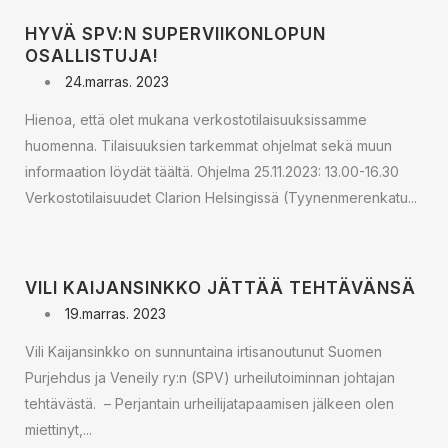
HYVÄ SPV:N SUPERVIIKONLOPUN
OSALLISTUJA!
24.marras. 2023
Hienoa, että olet mukana verkostotilaisuuksissamme
huomenna. Tilaisuuksien tarkemmat ohjelmat sekä muun
informaation löydät täältä. Ohjelma 25.11.2023: 13.00-16.30
Verkostotilaisuudet Clarion Helsingissä (Tyynenmerenkatu...
VILI KAIJANSINKKO JÄTTÄÄ TEHTÄVÄNSÄ
19.marras. 2023
Vili Kaijansinkko on sunnuntaina irtisanoutunut Suomen
Purjehdus ja Veneily ry:n (SPV) urheilutoiminnan johtajan
tehtävästä. – Perjantain urheilijatapaamisen jälkeen olen
miettinyt,...