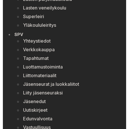
Lasten veneilykoulu
Superleiri
Yläkoululeiritys
SPV
Yhteystiedot
Verkkokauppa
Tapahtumat
Luottamustoiminta
Liittomateriaalit
Jäsenseurat ja luokkaliitot
Liity jäsenseuraksi
Jäsenedut
Uutiskirjeet
Edunvalvonta
Vastuullisuus