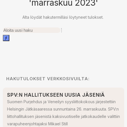
'marraskuu 2023'
Alta löydät hakutermilläsi löytyneet tulokset.
HAKUTULOKSET VERKKOSIVUILTA:
SPV:N HALLITUKSEEN UUSIA JÄSENIÄ
Suomen Purjehdus ja Veneilyn syysliittokokous järjestettiin
Helsingin Jätkäsaaressa sunnuntaina 26. marraskuuta. SPV:n
liittohallituksen jäsenistä kaksivuotiselle jatkokaudelle valittiin
varapuheenjohtajaksi Mikael Still