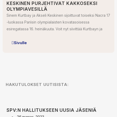
KESKINEN PURJEHTIVAT KAKKOSEKSI
OLYMPIAVESILLÄ
Sinem Kurtbay ja Akseli Keskinen sijoittuvat toiseksi Nacra 17
-luokassa Pariisin olympialaisten kovatasoisessa
esiregatassa 16. heinäkuuta. Voit nyt siivittää Kurtbayn ja
Sivulle
HAKUTULOKSET UUTISISTA:
SPV:N HALLITUKSEEN UUSIA JÄSENIÄ
26.marras. 2023