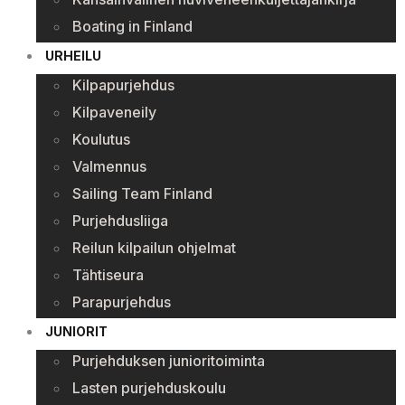
Boating in Finland
URHEILU
Kilpapurjehdus
Kilpaveneily
Koulutus
Valmennus
Sailing Team Finland
Purjehdusliiga
Reilun kilpailun ohjelmat
Tähtiseura
Parapurjehdus
JUNIORIT
Purjehduksen junioritoiminta
Lasten purjehduskoulu