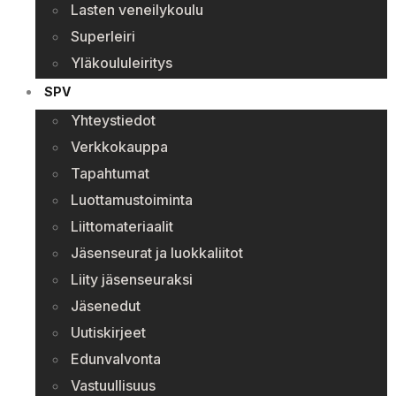
Lasten veneilykoulu
Superleiri
Yläkoululeiritys
SPV
Yhteystiedot
Verkkokauppa
Tapahtumat
Luottamustoiminta
Liittomateriaalit
Jäsenseurat ja luokkaliitot
Liity jäsenseuraksi
Jäsenedut
Uutiskirjeet
Edunvalvonta
Vastuullisuus