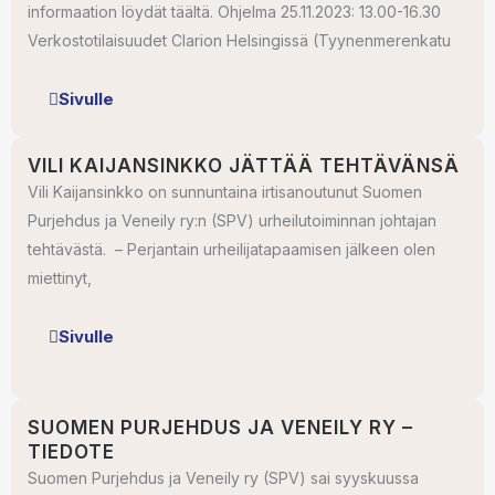
informaation löydät täältä. Ohjelma 25.11.2023: 13.00-16.30
Verkostotilaisuudet Clarion Helsingissä (Tyynenmerenkatu
Sivulle
VILI KAIJANSINKKO JÄTTÄÄ TEHTÄVÄNSÄ
Vili Kaijansinkko on sunnuntaina irtisanoutunut Suomen
Purjehdus ja Veneily ry:n (SPV) urheilutoiminnan johtajan
tehtävästä. – Perjantain urheilijatapaamisen jälkeen olen
miettinyt,
Sivulle
SUOMEN PURJEHDUS JA VENEILY RY –
TIEDOTE
Suomen Purjehdus ja Veneily ry (SPV) sai syyskuussa