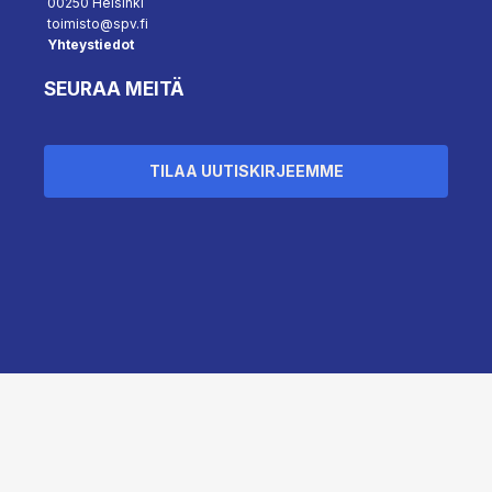
00250 Helsinki
toimisto@spv.fi
Yhteystiedot
SEURAA MEITÄ
TILAA UUTISKIRJEEMME
``