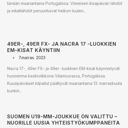
tänään maanantaina Portugalissa. Viimeisen kisapäivän lähdöt
ja mitalilähdöt peruuntuivat heikon tuulen...
49ER-, 49ER FX- JA NACRA 17 -LUOKKIEN
EM-KISAT KÄYNTIIN
7.marras. 2023
Nacra 17-, 49er FX- ja 49er -luokkien EM-kisat käynnistyvät
huomenna keskiviikkona Vilamourassa, Portugalissa.
Kuusipäiväiset kilpailut päättyvät maanantaina 13. marraskuuta
kunkin...
SUOMEN U19-MM-JOUKKUE ON VALITTU –
NUORILLE UUSIA YHTEISTYÖKUMPPANEITA