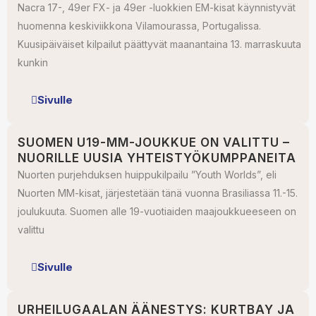
Nacra 17-, 49er FX- ja 49er -luokkien EM-kisat käynnistyvät
huomenna keskiviikkona Vilamourassa, Portugalissa.
Kuusipäiväiset kilpailut päättyvät maanantaina 13. marraskuuta
kunkin
Sivulle
SUOMEN U19-MM-JOUKKUE ON VALITTU –
NUORILLE UUSIA YHTEISTYÖKUMPPANEITA
Nuorten purjehduksen huippukilpailu ”Youth Worlds”, eli
Nuorten MM-kisat, järjestetään tänä vuonna Brasiliassa 11.-15.
joulukuuta. Suomen alle 19-vuotiaiden maajoukkueeseen on
valittu
Sivulle
URHEILUGAALAN ÄÄNESTYS: KURTBAY JA