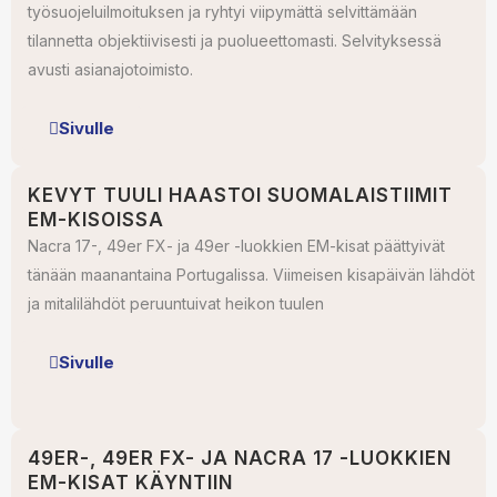
työsuojeluilmoituksen ja ryhtyi viipymättä selvittämään
tilannetta objektiivisesti ja puolueettomasti. Selvityksessä
avusti asianajotoimisto.
Sivulle
KEVYT TUULI HAASTOI SUOMALAISTIIMIT
EM-KISOISSA
Nacra 17-, 49er FX- ja 49er -luokkien EM-kisat päättyivät
tänään maanantaina Portugalissa. Viimeisen kisapäivän lähdöt
ja mitalilähdöt peruuntuivat heikon tuulen
Sivulle
49ER-, 49ER FX- JA NACRA 17 -LUOKKIEN
EM-KISAT KÄYNTIIN