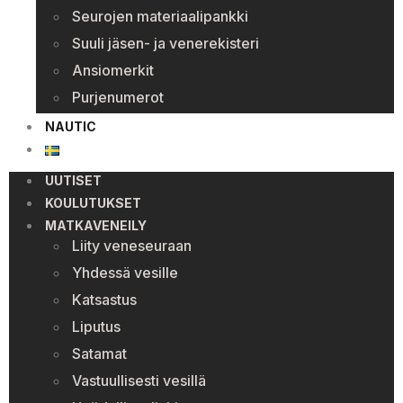
Seurojen materiaalipankki
Suuli jäsen- ja venerekisteri
Ansiomerkit
Purjenumerot
NAUTIC
UUTISET
KOULUTUKSET
MATKAVENEILY
Liity veneseuraan
Yhdessä vesille
Katsastus
Liputus
Satamat
Vastuullisesti vesillä