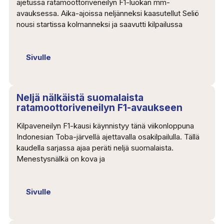
ajetussa ratamoottoriveneilyn F1-luokan mm-
avauksessa. Aika-ajoissa neljänneksi kaasutellut Seliö
nousi startissa kolmanneksi ja saavutti kilpailussa
Sivulle
Neljä nälkäistä suomalaista
ratamoottoriveneilyn F1-avaukseen
Kilpaveneilyn F1-kausi käynnistyy tänä viikonloppuna
Indonesian Toba-järvellä ajettavalla osakilpailulla. Tällä
kaudella sarjassa ajaa peräti neljä suomalaista.
Menestysnälkä on kova ja
Sivulle