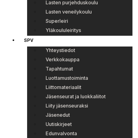
Lasten purjehduskoulu
Lasten veneilykoulu
Superleiri
Yläkoululeiritys
SPV
Yhteystiedot
Verkkokauppa
Tapahtumat
Luottamustoiminta
Liittomateriaalit
Jäsenseurat ja luokkaliitot
Liity jäsenseuraksi
Jäsenedut
Uutiskirjeet
Edunvalvonta