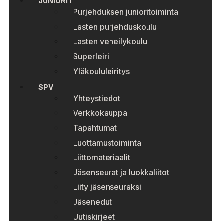
JUNIORIT
Purjehduksen junioritoiminta
Lasten purjehduskoulu
Lasten veneilykoulu
Superleiri
Yläkoululeiritys
SPV
Yhteystiedot
Verkkokauppa
Tapahtumat
Luottamustoiminta
Liittomateriaalit
Jäsenseurat ja luokkaliitot
Liity jäsenseuraksi
Jäsenedut
Uutiskirjeet