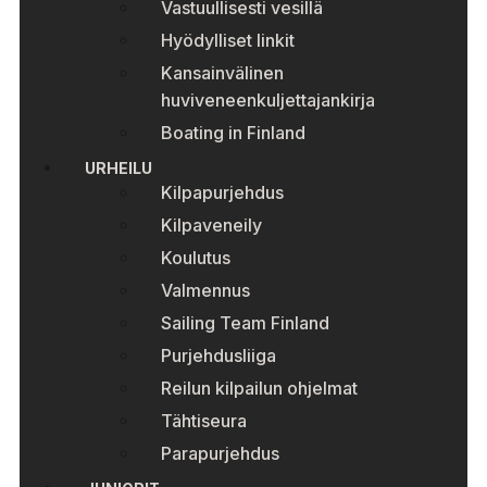
Vastuullisesti vesillä
Hyödylliset linkit
Kansainvälinen
huviveneenkuljettajankirja
Boating in Finland
URHEILU
Kilpapurjehdus
Kilpaveneily
Koulutus
Valmennus
Sailing Team Finland
Purjehdusliiga
Reilun kilpailun ohjelmat
Tähtiseura
Parapurjehdus