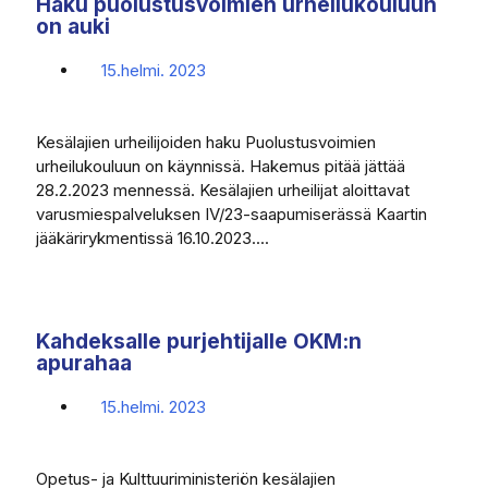
Haku puolustusvoimien urheilukouluun
on auki
15.helmi. 2023
Kesälajien urheilijoiden haku Puolustusvoimien
urheilukouluun on käynnissä. Hakemus pitää jättää
28.2.2023 mennessä. Kesälajien urheilijat aloittavat
varusmiespalveluksen IV/23-saapumiserässä Kaartin
jääkärirykmentissä 16.10.2023....
Kahdeksalle purjehtijalle OKM:n
apurahaa
15.helmi. 2023
Opetus- ja Kulttuuriministeriön kesälajien