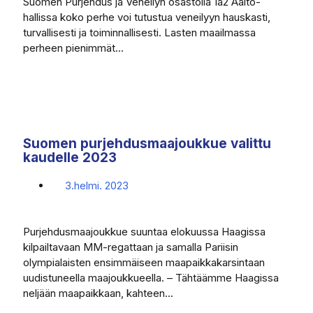
Suomen Purjehdus ja Veneilyn osastolla 1a2 Aalto-
hallissa koko perhe voi tutustua veneilyyn hauskasti,
turvallisesti ja toiminnallisesti. Lasten maailmassa
perheen pienimmät...
Suomen purjehdusmaajoukkue valittu
kaudelle 2023
3.helmi. 2023
Purjehdusmaajoukkue suuntaa elokuussa Haagissa
kilpailtavaan MM-regattaan ja samalla Pariisin
olympialaisten ensimmäiseen maapaikkakarsintaan
uudistuneella maajoukkueella. – Tähtäämme Haagissa
neljään maapaikkaan, kahteen...