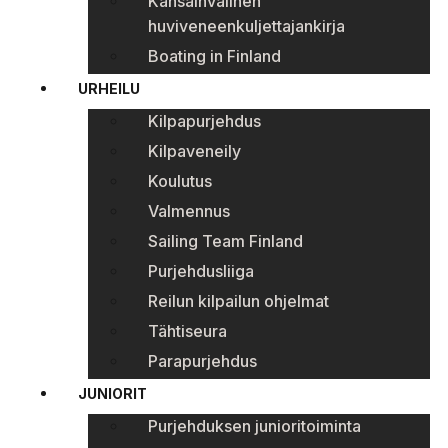
Kansainvälinen
huviveneenkuljettajankirja
Boating in Finland
URHEILU
Kilpapurjehdus
Kilpaveneily
Koulutus
Valmennus
Sailing Team Finland
Purjehdusliiga
Reilun kilpailun ohjelmat
Tähtiseura
Parapurjehdus
JUNIORIT
Purjehduksen junioritoiminta