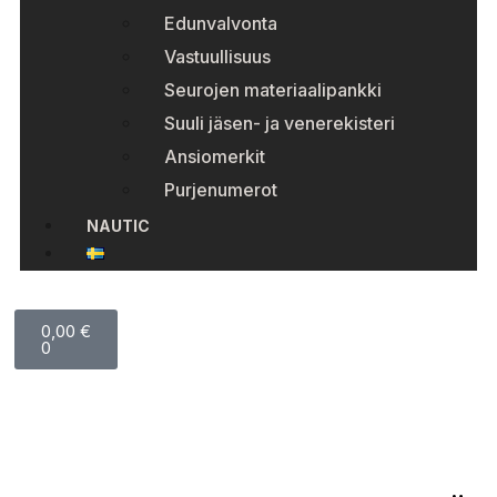
Edunvalvonta
Vastuullisuus
Seurojen materiaalipankki
Suuli jäsen- ja venerekisteri
Ansiomerkit
Purjenumerot
NAUTIC
0,00
€
0