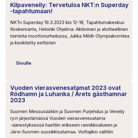
Kilpaveneily: Tervetuloa NKT:n Superday
-tapahtumaan!
NKTn Superday 19.3.2023 klo 12-18, Tapahtumakeskus
Koskenranta, Helsinki Ohjelma: Aktiivinen ja aloitteellinen
toiminta moottoriurheilussa, Jukka Mildh Olympiakomitea
ja keskitetty eettisten
Sivulle
Vuoden vierasvenesatamat 2023 ovat
Rödhamn ja Luhanka / Årets gästhamnar
2023
Suomen Messusäätiön ja Suomen Purjehdus ja Veneily
ry:n järjestämässä Vuoden vierasvenesatama
-äänestyksessä haettiin erikseen rannikkoalueen ja
Järvi-Suomen suosikkisatamaa. Voittajiksi valittiin