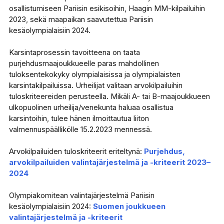
osallistumiseen Pariisin esikisoihin, Haagin MM-kilpailuihin
2023, sekä maapaikan saavutettua Pariisin
kesäolympialaisiin 2024.
Karsintaprosessin tavoitteena on taata
purjehdusmaajoukkueelle paras mahdollinen
tuloksentekokyky olympialaisissa ja olympialaisten
karsintakilpailuissa. Urheilijat valitaan arvokilpailuihin
tuloskriteereiden perusteella. Mikäli A- tai B-maajoukkueen
ulkopuolinen urheilija/venekunta haluaa osallistua
karsintoihin, tulee hänen ilmoittautua liiton
valmennuspäällikölle 15.2.2023 mennessä.
Arvokilpailuiden tuloskriteerit eriteltynä:
Purjehdus,
arvokilpailuiden valintajärjestelmä ja -kriteerit 2023–
2024
Olympiakomitean valintajärjestelmä Pariisin
kesäolympialaisiin 2024:
Suomen joukkueen
valintajärjestelmä
ja -kriteerit