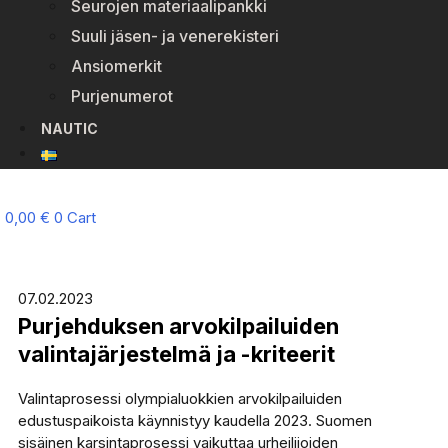
Seurojen materiaalipankki
Suuli jäsen- ja venerekisteri
Ansiomerkit
Purjenumerot
NAUTIC
0,00
€
0
Cart
07.02.2023
Purjehduksen arvokilpailuiden
valintajärjestelmä ja -kriteerit
Valintaprosessi olympialuokkien arvokilpailuiden
edustuspaikoista käynnistyy kaudella 2023. Suomen
sisäinen karsintaprosessi vaikuttaa urheilijoiden