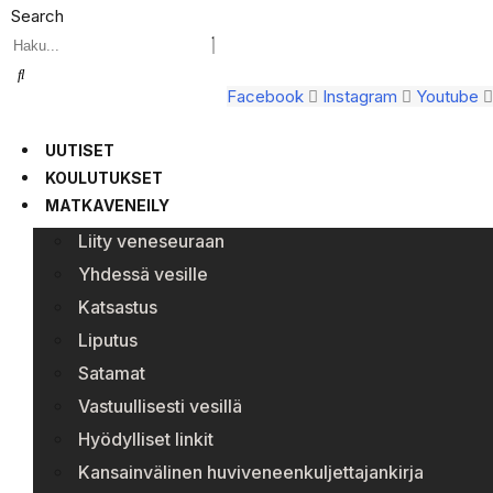
Search
Facebook
Instagram
Youtube
UUTISET
KOULUTUKSET
MATKAVENEILY
Liity veneseuraan
Yhdessä vesille
Katsastus
Liputus
Satamat
Vastuullisesti vesillä
Hyödylliset linkit
Kansainvälinen huviveneenkuljettajankirja