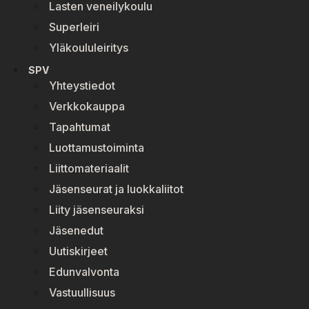
Lasten veneilykoulu
Superleiri
Yläkoululeiritys
SPV
Yhteystiedot
Verkkokauppa
Tapahtumat
Luottamustoiminta
Liittomateriaalit
Jäsenseurat ja luokkaliitot
Liity jäsenseuraksi
Jäsenedut
Uutiskirjeet
Edunvalvonta
Vastuullisuus