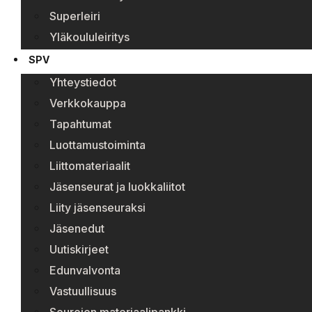
Superleiri
Yläkoululeiritys
SPV
Yhteystiedot
Verkkokauppa
Tapahtumat
Luottamustoiminta
Liittomateriaalit
Jäsenseurat ja luokkaliitot
Liity jäsenseuraksi
Jäsenedut
Uutiskirjeet
Edunvalvonta
Vastuullisuus