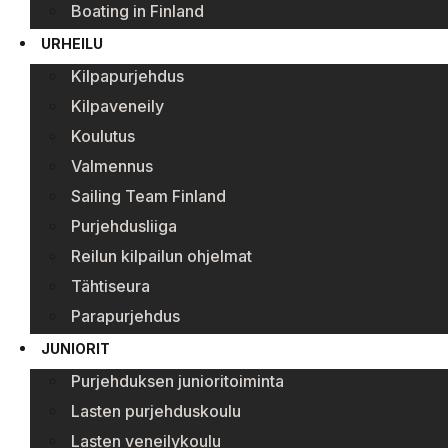
Boating in Finland
URHEILU
Kilpapurjehdus
Kilpaveneily
Koulutus
Valmennus
Sailing Team Finland
Purjehdusliiga
Reilun kilpailun ohjelmat
Tähtiseura
Parapurjehdus
JUNIORIT
Purjehduksen junioritoiminta
Lasten purjehduskoulu
Lasten veneilykoulu