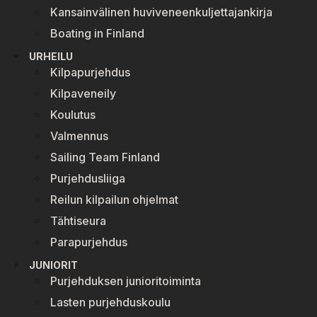
Kansainvälinen huviveneenkuljettajankirja
Boating in Finland
URHEILU
Kilpapurjehdus
Kilpaveneily
Koulutus
Valmennus
Sailing Team Finland
Purjehdusliiga
Reilun kilpailun ohjelmat
Tähtiseura
Parapurjehdus
JUNIORIT
Purjehduksen junioritoiminta
Lasten purjehduskoulu