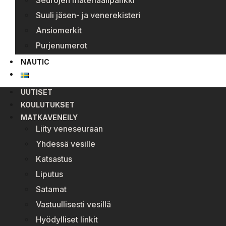
Seurojen materiaalipankki
Suuli jäsen- ja venerekisteri
Ansiomerkit
Purjenumerot
NAUTIC
UUTISET
KOULUTUKSET
MATKAVENEILY
Liity veneseuraan
Yhdessä vesille
Katsastus
Liputus
Satamat
Vastuullisesti vesillä
Hyödylliset linkit