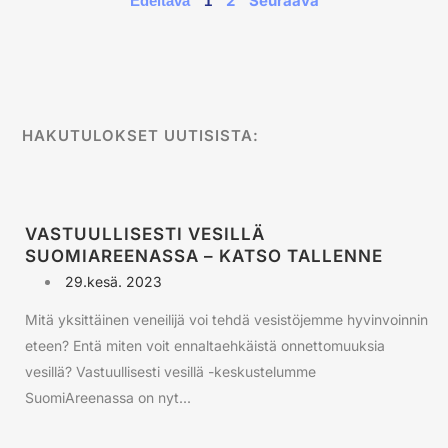
2
Seuraava
Edeltävä
1
HAKUTULOKSET UUTISISTA:
VASTUULLISESTI VESILLÄ
SUOMIAREENASSA – KATSO TALLENNE
29.kesä. 2023
Mitä yksittäinen veneilijä voi tehdä vesistöjemme hyvinvoinnin
eteen? Entä miten voit ennaltaehkäistä onnettomuuksia
vesillä? Vastuullisesti vesillä -keskustelumme
SuomiAreenassa on nyt...