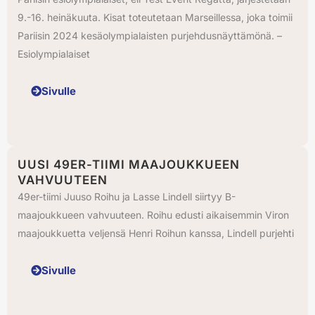
9.-16. heinäkuuta. Kisat toteutetaan Marseillessa, joka toimii
Pariisin 2024 kesäolympialaisten purjehdusnäyttämönä. –
Esiolympialaiset
Sivulle
UUSI 49ER-TIIMI MAAJOUKKUEEN
VAHVUUTEEN
49er-tiimi Juuso Roihu ja Lasse Lindell siirtyy B-
maajoukkueen vahvuuteen. Roihu edusti aikaisemmin Viron
maajoukkuetta veljensä Henri Roihun kanssa, Lindell purjehti
Sivulle