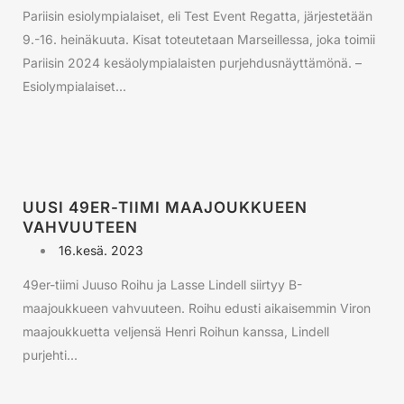
Pariisin esiolympialaiset, eli Test Event Regatta, järjestetään
9.-16. heinäkuuta. Kisat toteutetaan Marseillessa, joka toimii
Pariisin 2024 kesäolympialaisten purjehdusnäyttämönä. –
Esiolympialaiset...
UUSI 49ER-TIIMI MAAJOUKKUEEN
VAHVUUTEEN
16.kesä. 2023
49er-tiimi Juuso Roihu ja Lasse Lindell siirtyy B-
maajoukkueen vahvuuteen. Roihu edusti aikaisemmin Viron
maajoukkuetta veljensä Henri Roihun kanssa, Lindell
purjehti...