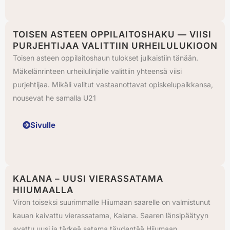
TOISEN ASTEEN OPPILAITOSHAKU — VIISI
PURJEHTIJAA VALITTIIN URHEILULUKIOON
Toisen asteen oppilaitoshaun tulokset julkaistiin tänään.
Mäkelänrinteen urheilulinjalle valittiin yhteensä viisi
purjehtijaa. Mikäli valitut vastaanottavat opiskelupaikkansa,
nousevat he samalla U21
Sivulle
KALANA – UUSI VIERASSATAMA
HIIUMAALLA
Viron toiseksi suurimmalle Hiiumaan saarelle on valmistunut
kauan kaivattu vierassatama, Kalana. Saaren länsipäätyyn
avattu uusi ja tärkeä satama täydentää Hiiumaan