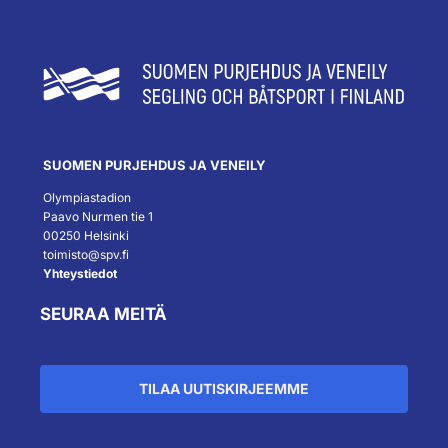
SUOMEN PURJEHDUS JA VENEILY
Olympiastadion
Paavo Nurmen tie 1
00250 Helsinki
toimisto@spv.fi
Yhteystiedot
SEURAA MEITÄ
TILAA UUTISKIRJEEMME