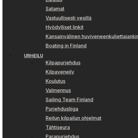
Satamat
Vastuullisesti vesillä
Hyödylliset linkit
Kansainvälinen huviveneenkuljettajankir
Boating in Finland
URHEILU
Kilpapurjehdus
Kilpaveneily
Koulutus
Valmennus
Sailing Team Finland
Purjehdusliiga
Reilun kilpailun ohjelmat
Tähtiseura
Parapurjehdus