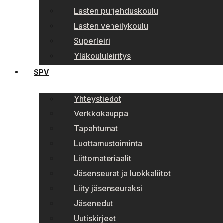
Lasten purjehduskoulu
Lasten veneilykoulu
Superleiri
Yläkoululeiritys
SPV
Yhteystiedot
Verkkokauppa
Tapahtumat
Luottamustoiminta
Liittomateriaalit
Jäsenseurat ja luokkaliitot
Liity jäsenseuraksi
Jäsenedut
Uutiskirjeet