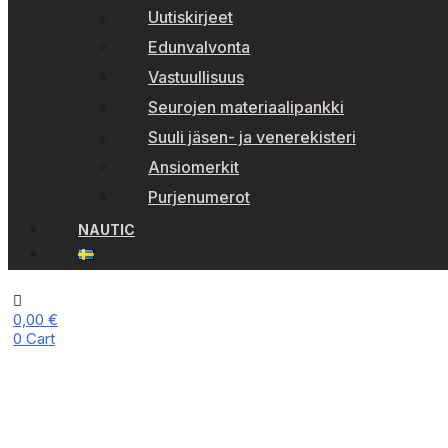
Uutiskirjeet
Edunvalvonta
Vastuullisuus
Seurojen materiaalipankki
Suuli jäsen- ja venerekisteri
Ansiomerkit
Purjenumerot
NAUTIC
0,00
€
0
Cart