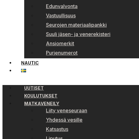
Edunvalvonta
Vastuullisuus
Seurojen materiaalipankki
Suuli jäsen- ja venerekisteri
Ansiomerkit
Purjenumerot
NAUTIC
UUTISET
KOULUTUKSET
MATKAVENEILY
Liity veneseuraan
Yhdessä vesille
Katsastus
Liputus