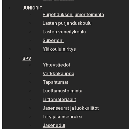
JUNIORIT
Purjehduksen junioritoiminta
Lasten purjehduskoulu
Lasten veneilykoulu
Superleiri
Yläkoululeiritys
SPV
Yhteystiedot
Verkkokauppa
Tapahtumat
Luottamustoiminta
Liittomateriaalit
Jäsenseurat ja luokkaliitot
Liity jäsenseuraksi
Jäsenedut