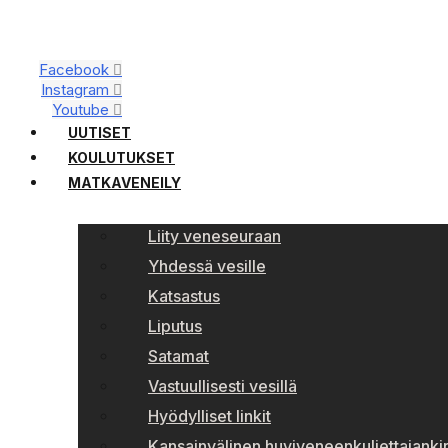
Facebook
Instagram
Youtube
UUTISET
KOULUTUKSET
MATKAVENEILY
Liity veneseuraan
Yhdessä vesille
Katsastus
Liputus
Satamat
Vastuullisesti vesillä
Hyödylliset linkit
Kansainvälinen huviveneenkuljettajankir