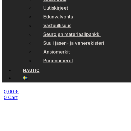
Uutiskirjeet
Edunvalvonta
Vastuullisuus
Seurojen materiaalipankki
Suuli jäsen- ja venerekisteri
Ansiomerkit
Purjenumerot
NAUTIC
0,00
€
0
Cart