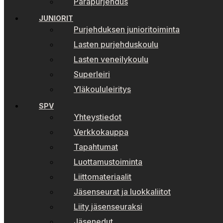
Parapurjehdus
JUNIORIT
Purjehduksen junioritoiminta
Lasten purjehduskoulu
Lasten veneilykoulu
Superleiri
Yläkoululeiritys
SPV
Yhteystiedot
Verkkokauppa
Tapahtumat
Luottamustoiminta
Liittomateriaalit
Jäsenseurat ja luokkaliitot
Liity jäsenseuraksi
Jäsenedut