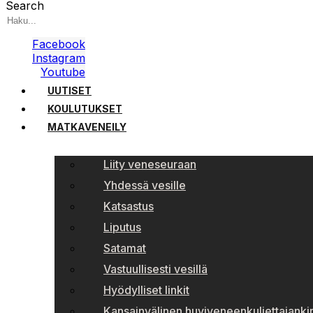
Search
Facebook
Instagram
Youtube
UUTISET
KOULUTUKSET
MATKAVENEILY
Liity veneseuraan
Yhdessä vesille
Katsastus
Liputus
Satamat
Vastuullisesti vesillä
Hyödylliset linkit
Kansainvälinen huviveneenkuljettajankir