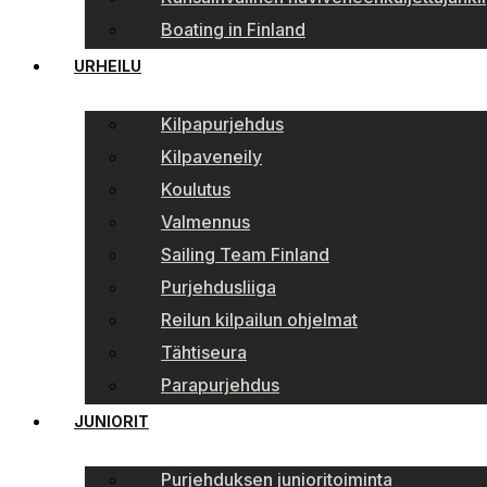
Boating in Finland
URHEILU
Kilpapurjehdus
Kilpaveneily
Koulutus
Valmennus
Sailing Team Finland
Purjehdusliiga
Reilun kilpailun ohjelmat
Tähtiseura
Parapurjehdus
JUNIORIT
Purjehduksen junioritoiminta