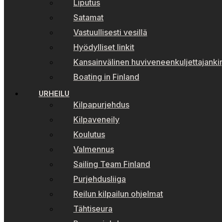
Liputus
Satamat
Vastuullisesti vesillä
Hyödylliset linkit
Kansainvälinen huviveneenkuljettajankir
Boating in Finland
URHEILU
Kilpapurjehdus
Kilpaveneily
Koulutus
Valmennus
Sailing Team Finland
Purjehdusliiga
Reilun kilpailun ohjelmat
Tähtiseura