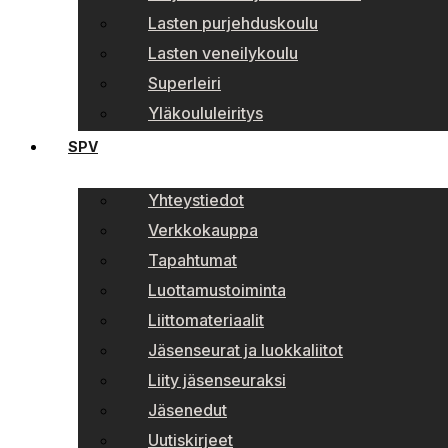
Lasten purjehduskoulu
Lasten veneilykoulu
Superleiri
Yläkoululeiritys
SPV
Yhteystiedot
Verkkokauppa
Tapahtumat
Luottamustoiminta
Liittomateriaalit
Jäsenseurat ja luokkaliitot
Liity jäsenseuraksi
Jäsenedut
Uutiskirjeet