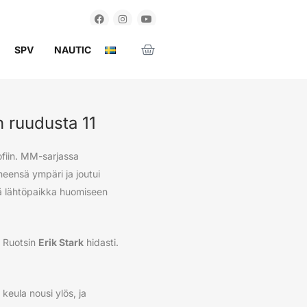
SPV
NAUTIC
n ruudusta 11
fiin. MM-sarjassa
eensä ympäri ja joutui
ötä lähtöpaikka huomiseen
t Ruotsin
Erik Stark
hidasti.
 keula nousi ylös, ja