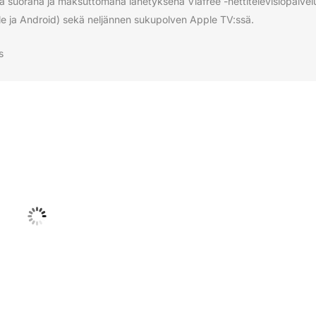
sä suorana ja maksuttomana lähetyksenä Viafree -nettitelevisiopalvelu
pple ja Android) sekä neljännen sukupolven Apple TV:ssä.
s