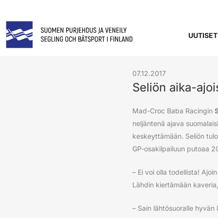
UUTISET
07.12.2017
Seliön aika-ajo
Mad-Croc Baba Racingin
neljäntenä ajava suomalais
keskeyttämään. Seliön tulos
GP-osakilpailuun putoaa 2
– Ei voi olla todellista! A
Lähdin kiertämään kaveria,
– Sain lähtösuoralle hyvän l