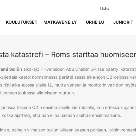
KOULUTUKSET
MATKAVENEILY
URHEILU
JUNIORIT
ista katastrofi – Roms starttaa huomisee
Sami Seliön
aika-ajo F1-veneiden Abu Dhabin GP:ssa päättyi katastro
kuljettaja kaatoi kolmannessa perättäisessä aika-ajon Q2-osiossa ven
 riitti aika-ajossa sijalle 12, mutta veneen ja moottorin vaihdon my
0 veneen joukossa viimeiseen ruutuun.
join jonossa toisena Q2:n ensimmäiselle kierrokselle, kun edessäni ajanu
 koska ajattelin, että hän ei haluakaan aloittaa ensimmäisenä.
injan, painoin viimeisen poijun jälkeen kaasun pohjaan, jolloin veneeni