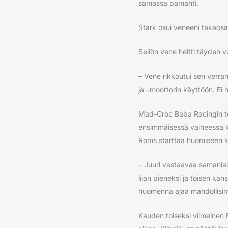
samassa pamahti.
Stark osui veneeni takaosaa
Seliön vene heitti täyden vo
– Vene rikkoutui sen verran
ja –moottorin käyttöön. Ei h
Mad-Croc Baba Racingin to
ensimmäisessä vaiheessa k
Roms starttaa huomiseen ki
– Juuri vastaavaa samanlais
liian pieneksi ja toisen kan
huomenna ajaa mahdollisim
Kauden toiseksi viimeinen