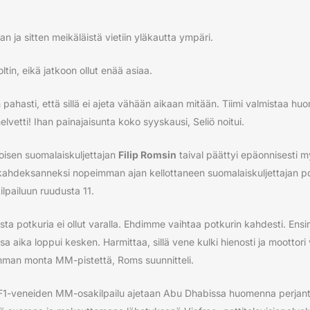
n ja sitten meikäläistä vietiin yläkautta ympäri.
ltin, eikä jatkoon ollut enää asiaa.
 pahasti, että sillä ei ajeta vähään aikaan mitään. Tiimi valmistaa h
elvetti! Ihan painajaisunta koko syyskausi, Seliö noitui.
isen suomalaiskuljettajan
Filip Romsin
taival päättyi epäonnisesti 
ahdeksanneksi nopeimman ajan kellottaneen suomalaiskuljettajan pot
lpailuun ruudusta 11.
ta potkuria ei ollut varalla. Ehdimme vaihtaa potkurin kahdesti. Ensi
ssa aika loppui kesken. Harmittaa, sillä vene kulki hienosti ja moottori 
man monta MM-pistettä, Roms suunnitteli.
 F1-veneiden MM-osakilpailu ajetaan Abu Dhabissa huomenna perjan