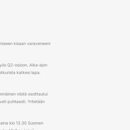
uomiseen kisaan varaveneeni
myös Q2-osioon. Aika-ajon
kurista katkesi lapa.
mmäinen niistä osoittautui
veti puhtaasti. Yritetään
taina klo 13.30 Suomen