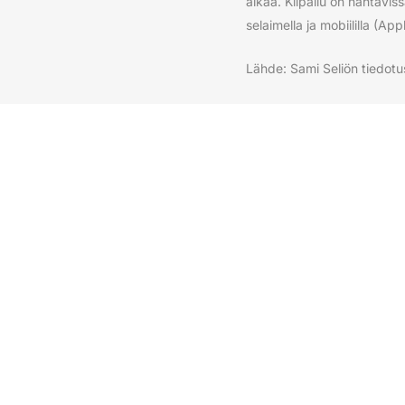
aikaa. Kilpailu on nähtävis
selaimella ja mobiililla (A
Lähde: Sami Seliön tiedotu