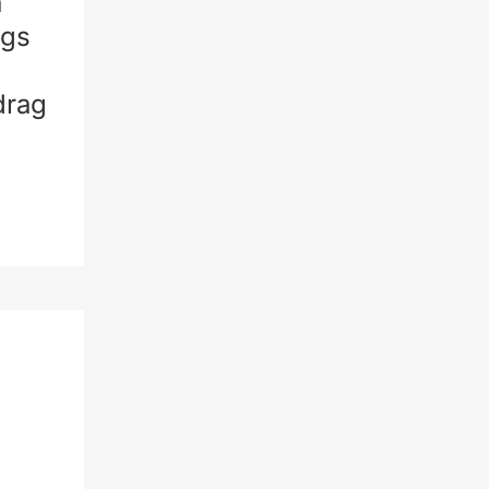
ä
ags
drag