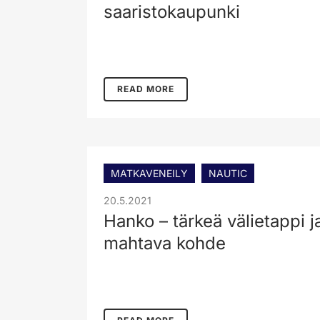
saaristokaupunki
READ MORE
MATKAVENEILY
NAUTIC
20.5.2021
Hanko – tärkeä välietappi j
mahtava kohde