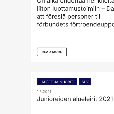
On aika ehdottaa henkilöit
liiton luottamustoimiin – D
att föreslå personer till
förbundets förtroendeupp
READ MORE
LAPSET JA NUORET
SPV
1.6.2021
Junioreiden alueleirit 2021