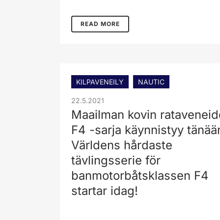
READ MORE
KILPAVENEILY
NAUTIC
22.5.2021
Maailman kovin ratavenei
F4 -sarja käynnistyy tänää
Världens hårdaste
tävlingsserie för
banmotorbåtsklassen F4
startar idag!