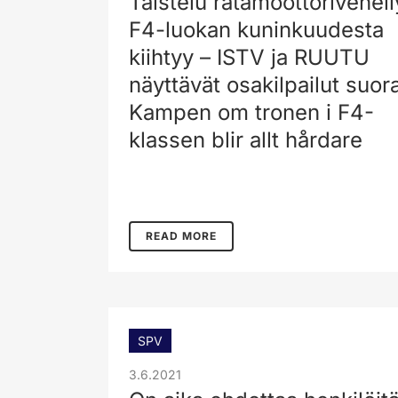
Taistelu ratamoottorivenei
F4-luokan kuninkuudesta
kiihtyy – ISTV ja RUUTU
näyttävät osakilpailut suor
Kampen om tronen i F4-
klassen blir allt hårdare
READ MORE
SPV
3.6.2021