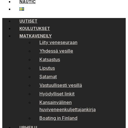
NAUTIC
UUTISET
KOULUTUKSET
MATKAVENEILY
Liity veneseuraan
Yhdessä vesille
Katsastus
Liputus
Satamat
Vastuullisesti vesillä
Hyödylliset linkit
Kansainvälinen
huviveneenkuljettajankirja
Boating in Finland
URHEILU