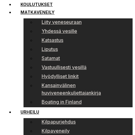
KOULUTUKSET
MATKAVENEILY
Liity veneseuraan
Yhdessä vesille
Katsastus
Liputus
Satamat
Vastuullisesti vesillä
Hyödylliset linkit
Kansainvälinen
huviveneenkuljettajankirja
Boating in Finland
URHEILU
Kilpapurjehdus
Kilpaveneily