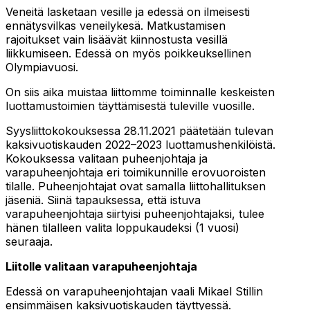
Veneitä lasketaan vesille ja edessä on ilmeisesti
ennätysvilkas veneilykesä. Matkustamisen
rajoitukset vain lisäävät kiinnostusta vesillä
liikkumiseen. Edessä on myös poikkeuksellinen
Olympiavuosi.
On siis aika muistaa liittomme toiminnalle keskeisten
luottamustoimien täyttämisestä tuleville vuosille.
Syysliittokokouksessa 28.11.2021 päätetään tulevan
kaksivuotiskauden 2022–2023 luottamushenkilöistä.
Kokouksessa valitaan puheenjohtaja ja
varapuheenjohtaja eri toimikunnille erovuoroisten
tilalle. Puheenjohtajat ovat samalla liittohallituksen
jäseniä. Siinä tapauksessa, että istuva
varapuheenjohtaja siirtyisi puheenjohtajaksi, tulee
hänen tilalleen valita loppukaudeksi (1 vuosi)
seuraaja.
Liitolle valitaan varapuheenjohtaja
Edessä on varapuheenjohtajan vaali Mikael Stillin
ensimmäisen kaksivuotiskauden täyttyessä.