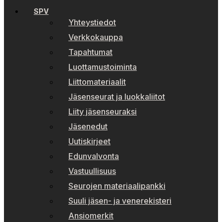
SPV
Yhteystiedot
Verkkokauppa
Tapahtumat
Luottamustoiminta
Liittomateriaalit
Jäsenseurat ja luokkaliitot
Liity jäsenseuraksi
Jäsenedut
Uutiskirjeet
Edunvalvonta
Vastuullisuus
Seurojen materiaalipankki
Suuli jäsen- ja venerekisteri
Ansiomerkit