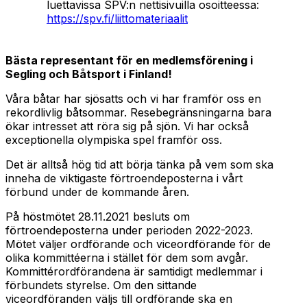
luettavissa SPV:n nettisivuilla osoitteessa:
https://spv.fi/liittomateriaalit
Bästa representant för en medlemsförening i
Segling och Båtsport i Finland!
Våra båtar har sjösatts och vi har framför oss en
rekordlivlig båtsommar. Resebegränsningarna bara
ökar intresset att röra sig på sjön. Vi har också
exceptionella olympiska spel framför oss.
Det är alltså hög tid att börja tänka på vem som ska
inneha de viktigaste förtroendeposterna i vårt
förbund under de kommande åren.
På höstmötet 28.11.2021 besluts om
förtroendeposterna under perioden 2022-2023.
Mötet väljer ordförande och viceordförande för de
olika kommittéerna i stället för dem som avgår.
Kommittérordförandena är samtidigt medlemmar i
förbundets styrelse. Om den sittande
viceordföranden väljs till ordförande ska en