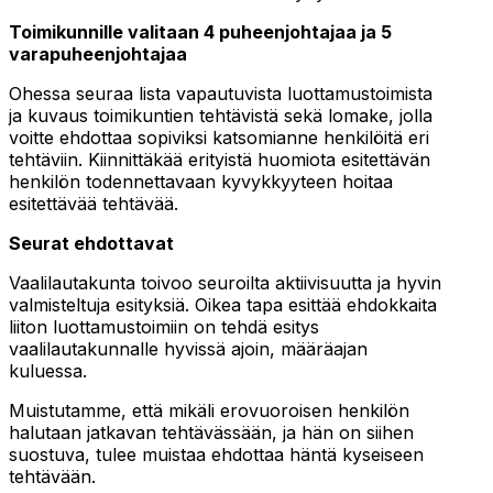
Toimikunnille valitaan 4 puheenjohtajaa ja 5
varapuheenjohtajaa
Ohessa seuraa lista vapautuvista luottamustoimista
ja kuvaus toimikuntien tehtävistä sekä lomake, jolla
voitte ehdottaa sopiviksi katsomianne henkilöitä eri
tehtäviin. Kiinnittäkää erityistä huomiota esitettävän
henkilön todennettavaan kyvykkyyteen hoitaa
esitettävää tehtävää.
Seurat ehdottavat
Vaalilautakunta toivoo seuroilta aktiivisuutta ja hyvin
valmisteltuja esityksiä. Oikea tapa esittää ehdokkaita
liiton luottamustoimiin on tehdä esitys
vaalilautakunnalle hyvissä ajoin, määräajan
kuluessa.
Muistutamme, että mikäli erovuoroisen henkilön
halutaan jatkavan tehtävässään, ja hän on siihen
suostuva, tulee muistaa ehdottaa häntä kyseiseen
tehtävään.