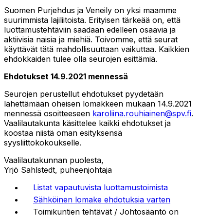
Suomen Purjehdus ja Veneily on yksi maamme
suurimmista lajiliitoista. Erityisen tärkeää on, että
luottamustehtäviin saadaan edelleen osaavia ja
aktiivisia naisia ja miehiä. Toivomme, että seurat
käyttävät tätä mahdollisuuttaan vaikuttaa. Kaikkien
ehdokkaiden tulee olla seurojen esittämiä.
Ehdotukset 14.9.2021 mennessä
Seurojen perustellut ehdotukset pyydetään
lähettämään oheisen lomakkeen mukaan 14.9.2021
mennessä osoitteeseen
karoliina.rouhiainen@spv.fi
.
Vaalilautakunta käsittelee kaikki ehdotukset ja
koostaa niistä oman esityksensä
syysliittokokoukselle.
Vaalilautakunnan puolesta,
Yrjö Sahlstedt, puheenjohtaja
Listat vapautuvista luottamustoimista
Sähköinen lomake ehdotuksia varten
Toimikuntien tehtävät / Johtosääntö on