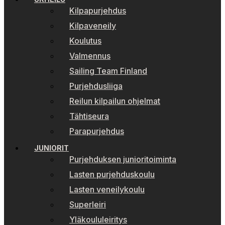
Kilpapurjehdus
Kilpaveneily
Koulutus
Valmennus
Sailing Team Finland
Purjehdusliiga
Reilun kilpailun ohjelmat
Tähtiseura
Parapurjehdus
JUNIORIT
Purjehduksen junioritoiminta
Lasten purjehduskoulu
Lasten veneilykoulu
Superleiri
Yläkoululeiritys