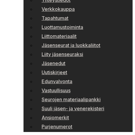
Yhteystiedot
Verkkokauppa
Tapahtumat
Luottamustoiminta
Liittomateriaalit
Jäsenseurat ja luokkaliitot
Liity jäsenseuraksi
Jäsenedut
Uutiskirjeet
Edunvalvonta
Vastuullisuus
Seurojen materiaalipankki
Suuli jäsen- ja venerekisteri
Ansiomerkit
Purjenumerot