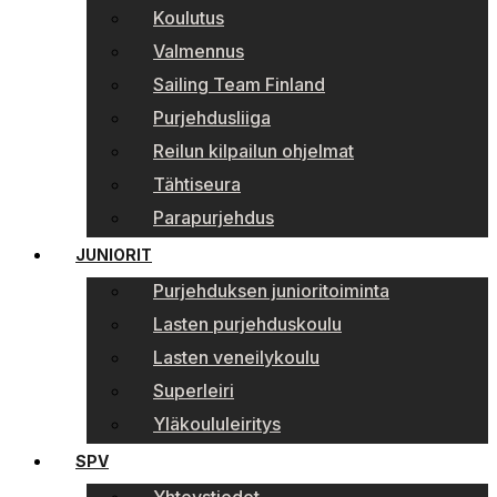
Koulutus
Valmennus
Sailing Team Finland
Purjehdusliiga
Reilun kilpailun ohjelmat
Tähtiseura
Parapurjehdus
JUNIORIT
Purjehduksen junioritoiminta
Lasten purjehduskoulu
Lasten veneilykoulu
Superleiri
Yläkoululeiritys
SPV