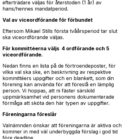
efterträdare väljas för återstoden (1 år) av
hans/hennes mandatperiod.
Val av viceordförande för förbundet
Eftersom Mikael Stills första tvåårsperiod tar slut
ska viceordförande väljas.
För kommittéerna väljs 4 ordförande och 5
viceordförande.
Nedan finns en lista på de förtroendeposter, för
vilka val ska ske, en beskrivning av respektive
kommittéers uppgifter och en blankett, som din
förening kan använda för att föreslå en lämplig
person. Vi hoppas, att ni fäster särskild
uppmärksamhet vid personens dokumenterade
förmåga att sköta den här typen av uppgifter.
Föreningarna föreslår
Valnämnden önskar att föreningarna är aktiva och
kommer in med väl underbyggda förslag i god tid
före deadline.