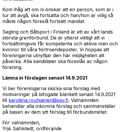
Kom ihåg att om ni önskar att en person, som är i
tur att avgå, ska fortsätta och han/hon är villig så
måste någon föreslå fortsatt mandat.
Segling och Båtsport i Finland är ett av vårt lands
största grenförbund. De är ytterst viktigt att vi
fortsättningsvis får kompetenta och aktiva män och
kvinnor till våra förtroendeposter. Vi hoppas att
föreningarna utnyttjar den här möjligheten att
påverka. Alla kandidater ska föreslås av någon
förening.
Lämna in förslagen senast 14.9.2021
Vi ber föreningarna skicka sina förslag med
motiveringar på bifogade blankett senast 14.9.2021
till
karoliina.rouhiainen@spv.fi
. Valnämnden
behandlar alla inkomna förslag och sammanställer
på basen av dem sitt förslag till förbundsmötet.
För valnämnden,
Yrjö Sahlstedt, ordförande