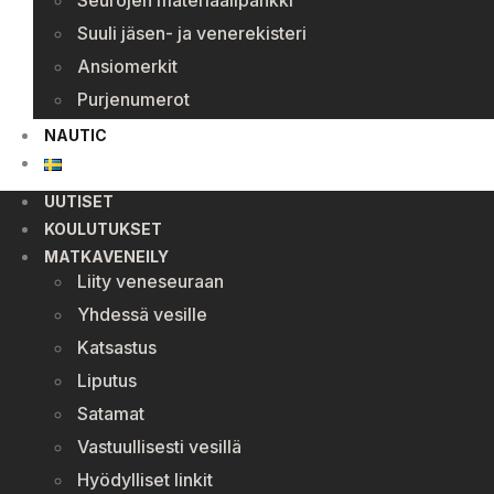
Seurojen materiaalipankki
Suuli jäsen- ja venerekisteri
Ansiomerkit
Purjenumerot
NAUTIC
UUTISET
KOULUTUKSET
MATKAVENEILY
Liity veneseuraan
Yhdessä vesille
Katsastus
Liputus
Satamat
Vastuullisesti vesillä
Hyödylliset linkit