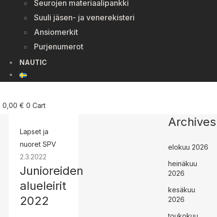
Seurojen materiaalipankki
Suuli jäsen- ja venerekisteri
Ansiomerkit
Purjenumerot
NAUTIC
0,00
€
0
Cart
Archives
Lapset ja
nuoret
SPV
elokuu 2026
2.3.2022
heinäkuu
Junioreiden
2026
alueleirit
kesäkuu
2022
2026
toukokuu