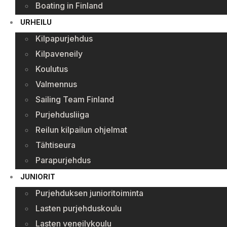
Boating in Finland
URHEILU
Kilpapurjehdus
Kilpaveneily
Koulutus
Valmennus
Sailing Team Finland
Purjehdusliiga
Reilun kilpailun ohjelmat
Tähtiseura
Parapurjehdus
JUNIORIT
Purjehduksen junioritoiminta
Lasten purjehduskoulu
Lasten veneilykoulu