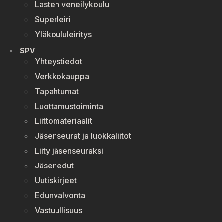
Lasten veneilykoulu
Superleiri
Yläkoululeiritys
SPV
Yhteystiedot
Verkkokauppa
Tapahtumat
Luottamustoiminta
Liittomateriaalit
Jäsenseurat ja luokkaliitot
Liity jäsenseuraksi
Jäsenedut
Uutiskirjeet
Edunvalvonta
Vastuullisuus