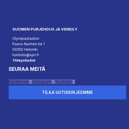
SUOMEN PURJEHDUS JA VENEILY
Olympiastadion
Paavo Nurmen tie 1
00250 Helsinki
toimisto@spv.fi
Yhteystiedot
SEURAA MEITÄ
Facebook
Instagram
Youtube
TILAA UUTISKIRJEEMME
``