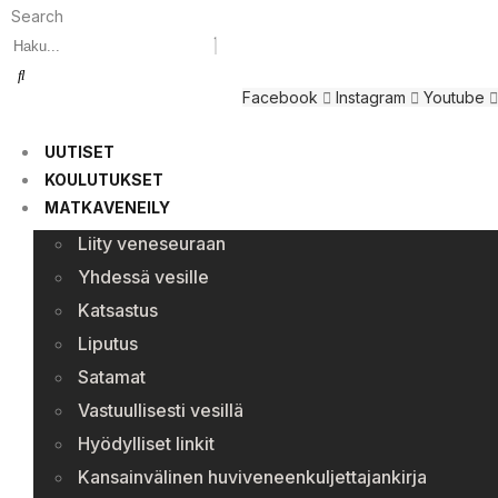
Search
Facebook
Instagram
Youtube
UUTISET
KOULUTUKSET
MATKAVENEILY
Liity veneseuraan
Yhdessä vesille
Katsastus
Liputus
Satamat
Vastuullisesti vesillä
Hyödylliset linkit
Kansainvälinen huviveneenkuljettajankirja