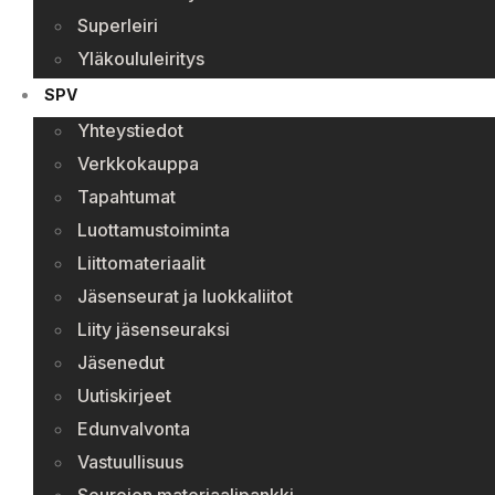
Superleiri
Yläkoululeiritys
SPV
Yhteystiedot
Verkkokauppa
Tapahtumat
Luottamustoiminta
Liittomateriaalit
Jäsenseurat ja luokkaliitot
Liity jäsenseuraksi
Jäsenedut
Uutiskirjeet
Edunvalvonta
Vastuullisuus