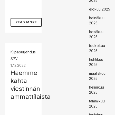
2025
elokuu 2025
heinäkuu
READ MORE
2025
kesäkuu
2025
toukokuu
2025
Kilpapurjehdus
SPV
huhtikuu
2025
17.2.2022
Haemme
maaliskuu
2025
kahta
viestinnän
helmikuu
2025
ammattilaista
tammikuu
2025
joulukuu