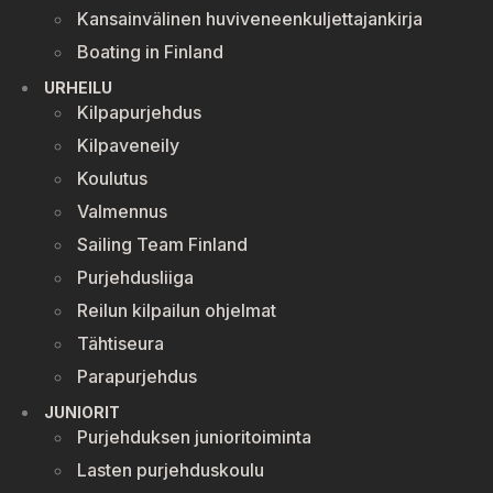
Kansainvälinen huviveneenkuljettajankirja
Boating in Finland
URHEILU
Kilpapurjehdus
Kilpaveneily
Koulutus
Valmennus
Sailing Team Finland
Purjehdusliiga
Reilun kilpailun ohjelmat
Tähtiseura
Parapurjehdus
JUNIORIT
Purjehduksen junioritoiminta
Lasten purjehduskoulu