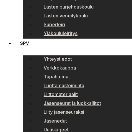
Lasten purjehduskoulu
Lasten veneilykoulu
Superleiri
Yläkoululeiritys
SPV
Yhteystiedot
Verkkokauppa
Tapahtumat
Luottamustoiminta
Liittomateriaalit
Jäsenseurat ja luokkaliitot
Liity jäsenseuraksi
Jäsenedut
Uutiskirjeet