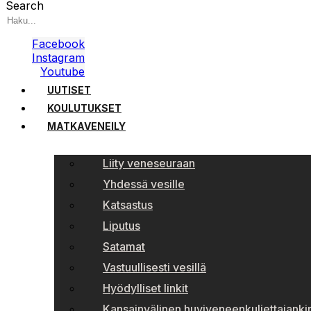
Search
Facebook
Instagram
Youtube
UUTISET
KOULUTUKSET
MATKAVENEILY
Liity veneseuraan
Yhdessä vesille
Katsastus
Liputus
Satamat
Vastuullisesti vesillä
Hyödylliset linkit
Kansainvälinen huviveneenkuljettajankir