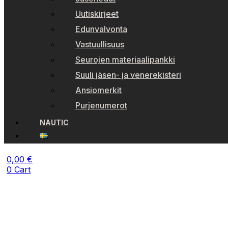
Uutiskirjeet
Edunvalvonta
Vastuullisuus
Seurojen materiaalipankki
Suuli jäsen- ja venerekisteri
Ansiomerkit
Purjenumerot
NAUTIC
0,00
€
0
Cart