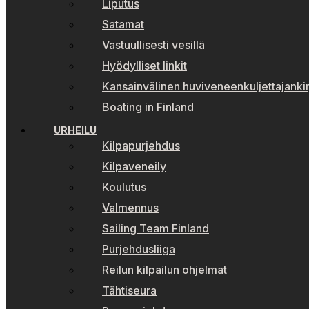
Liputus
Satamat
Vastuullisesti vesillä
Hyödylliset linkit
Kansainvälinen huviveneenkuljettajankir
Boating in Finland
URHEILU
Kilpapurjehdus
Kilpaveneily
Koulutus
Valmennus
Sailing Team Finland
Purjehdusliiga
Reilun kilpailun ohjelmat
Tähtiseura