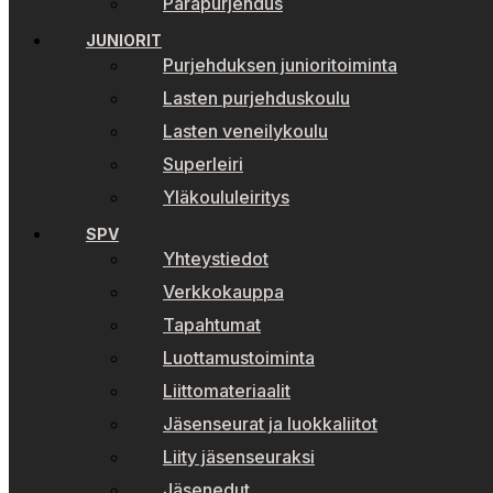
Parapurjehdus
JUNIORIT
Purjehduksen junioritoiminta
Lasten purjehduskoulu
Lasten veneilykoulu
Superleiri
Yläkoululeiritys
SPV
Yhteystiedot
Verkkokauppa
Tapahtumat
Luottamustoiminta
Liittomateriaalit
Jäsenseurat ja luokkaliitot
Liity jäsenseuraksi
Jäsenedut