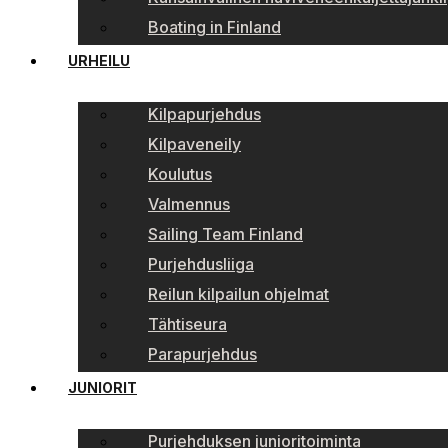
Boating in Finland
URHEILU
Kilpapurjehdus
Kilpaveneily
Koulutus
Valmennus
Sailing Team Finland
Purjehdusliiga
Reilun kilpailun ohjelmat
Tähtiseura
Parapurjehdus
JUNIORIT
Purjehduksen junioritoiminta