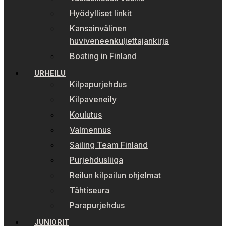
Hyödylliset linkit
Kansainvälinen
huviveneenkuljettajankirja
Boating in Finland
URHEILU
Kilpapurjehdus
Kilpaveneily
Koulutus
Valmennus
Sailing Team Finland
Purjehdusliiga
Reilun kilpailun ohjelmat
Tähtiseura
Parapurjehdus
JUNIORIT