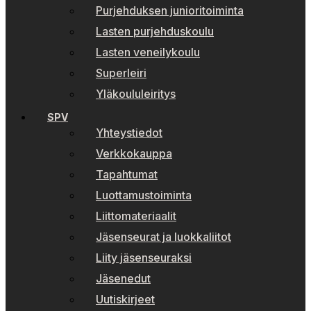
Purjehduksen junioritoiminta
Lasten purjehduskoulu
Lasten veneilykoulu
Superleiri
Yläkoululeiritys
SPV
Yhteystiedot
Verkkokauppa
Tapahtumat
Luottamustoiminta
Liittomateriaalit
Jäsenseurat ja luokkaliitot
Liity jäsenseuraksi
Jäsenedut
Uutiskirjeet