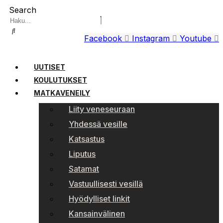
Search
Facebook
Instagram
Youtube
UUTISET
KOULUTUKSET
MATKAVENEILY
Liity veneseuraan
Yhdessä vesille
Katsastus
Liputus
Satamat
Vastuullisesti vesillä
Hyödylliset linkit
Kansainvälinen