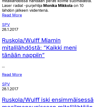
mitalilähdöissä nähdään peräti kolme suomalaista.
Laser radial -purjehtija
Monika Mikkola
on 10
lähdön jälkeen viidentenä.
Read More
SPV
28.1.2017
Ruskola/Wulff Miamin
mitalilähdöstä: ”Kaikki meni
tänään nappiin”
...
Read More
SPV
28.1.2017
Ruskola/Wulff iski ensimmäisessä