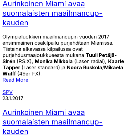
Aurinkoinen Miami avaa
suomalaisten maailmancup-
kauden
Olympialuokkien maailmancupin vuoden 2017
ensimmäinen osakilpailu purjehditaan Miamissa.
Tiistaina alkavassa kilpailussa ovat
purjehdusmaajoukkueesta mukana
Tuuli Petäjä-
Sirén
(RS:X),
Monika Mikkola
(Laser radial),
Kaarle
Tapper
(Laser standard) ja
Noora Ruskola
/
Mikaela
Wulff
(49er FX).
Read More
SPV
23.1.2017
Aurinkoinen Miami avaa
suomalaisten maailmancup-
kauden