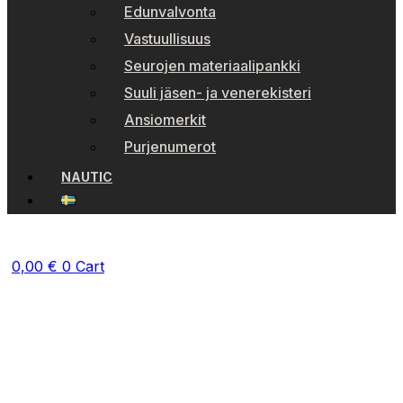
Edunvalvonta
Vastuullisuus
Seurojen materiaalipankki
Suuli jäsen- ja venerekisteri
Ansiomerkit
Purjenumerot
NAUTIC
0,00
€
0
Cart