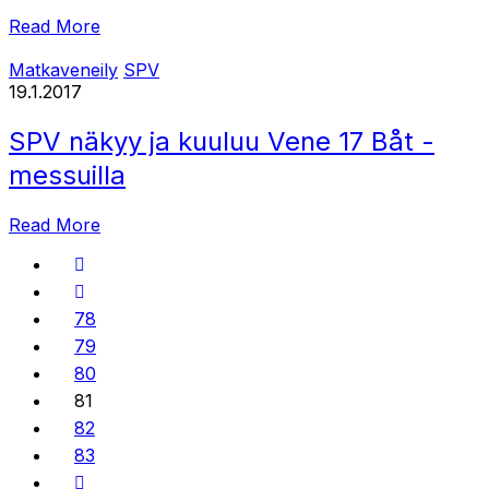
Read More
Matkaveneily
SPV
19.1.2017
SPV näkyy ja kuuluu Vene 17 Båt -
messuilla
Read More
78
79
80
81
82
83