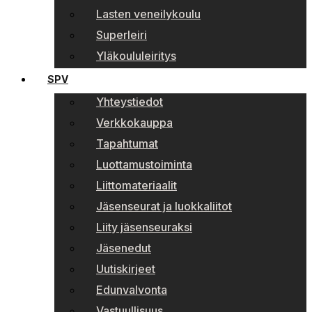
Lasten veneilykoulu
Superleiri
Yläkoululeiritys
SPV
Yhteystiedot
Verkkokauppa
Tapahtumat
Luottamustoiminta
Liittomateriaalit
Jäsenseurat ja luokkaliitot
Liity jäsenseuraksi
Jäsenedut
Uutiskirjeet
Edunvalvonta
Vastuullisuus