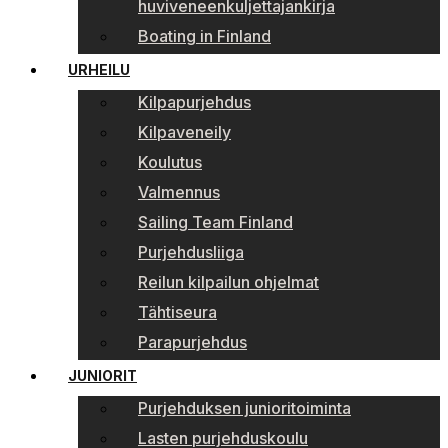
huviveneenkuljettajankirja
Boating in Finland
URHEILU
Kilpapurjehdus
Kilpaveneily
Koulutus
Valmennus
Sailing Team Finland
Purjehdusliiga
Reilun kilpailun ohjelmat
Tähtiseura
Parapurjehdus
JUNIORIT
Purjehduksen junioritoiminta
Lasten purjehduskoulu