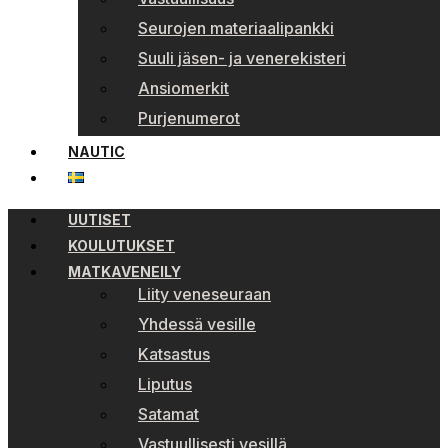
Seurojen materiaalipankki
Suuli jäsen- ja venerekisteri
Ansiomerkit
Purjenumerot
NAUTIC
UUTISET
KOULUTUKSET
MATKAVENEILY
Liity veneseuraan
Yhdessä vesille
Katsastus
Liputus
Satamat
Vastuullisesti vesillä