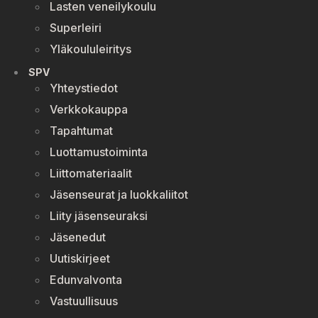
Lasten veneilykoulu
Superleiri
Yläkoululeiritys
SPV
Yhteystiedot
Verkkokauppa
Tapahtumat
Luottamustoiminta
Liittomateriaalit
Jäsenseurat ja luokkaliitot
Liity jäsenseuraksi
Jäsenedut
Uutiskirjeet
Edunvalvonta
Vastuullisuus