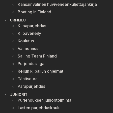
Kansainvälinen huviveneenkuljettajankirja
Boating in Finland
URHEILU
Kilpapurjehdus
Kilpaveneily
Koulutus
Valmennus
Sailing Team Finland
Purjehdusliiga
Reilun kilpailun ohjelmat
Tähtiseura
Parapurjehdus
JUNIORIT
Purjehduksen junioritoiminta
Lasten purjehduskoulu