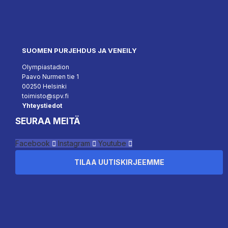
SUOMEN PURJEHDUS JA VENEILY
Olympiastadion
Paavo Nurmen tie 1
00250 Helsinki
toimisto@spv.fi
Yhteystiedot
SEURAA MEITÄ
Facebook
Instagram
Youtube
TILAA UUTISKIRJEEMME
``