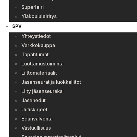
Superleiri
Yläkoululeiritys
SPV
Yhteystiedot
Verkkokauppa
Tapahtumat
Luottamustoiminta
Liittomateriaalit
Jäsenseurat ja luokkaliitot
Liity jäsenseuraksi
Jäsenedut
Uutiskirjeet
Edunvalvonta
Vastuullisuus