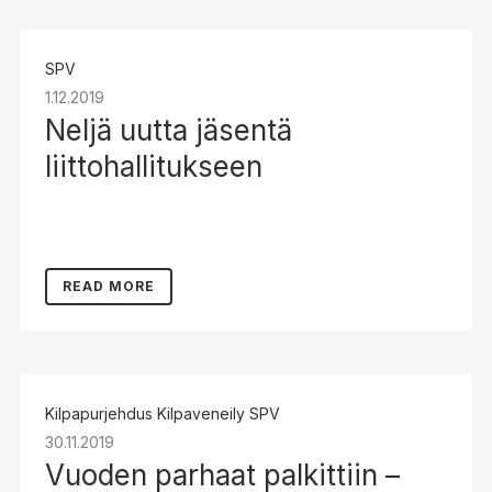
SPV
1.12.2019
Neljä uutta jäsentä
liittohallitukseen
READ MORE
Kilpapurjehdus
Kilpaveneily
SPV
30.11.2019
Vuoden parhaat palkittiin –