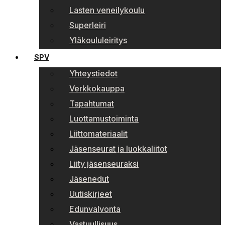
Lasten veneilykoulu
Superleiri
Yläkoululeiritys
SPV
Yhteystiedot
Verkkokauppa
Tapahtumat
Luottamustoiminta
Liittomateriaalit
Jäsenseurat ja luokkaliitot
Liity jäsenseuraksi
Jäsenedut
Uutiskirjeet
Edunvalvonta
Vastuullisuus