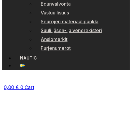
Edunvalvonta
Vastuullisuus
Seurojen materiaalipankki
Suuli jäsen- ja venerekisteri
Ansiomerkit
Purjenumerot
NAUTIC
0,00
€
0
Cart