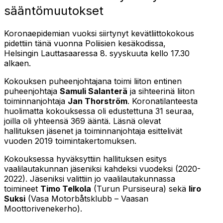
sääntömuutokset
Koronaepidemian vuoksi siirtynyt kevätliittokokous
pidettiin tänä vuonna Poliisien kesäkodissa,
Helsingin Lauttasaaressa 8. syyskuuta kello 17.30
alkaen.
Kokouksen puheenjohtajana toimi liiton entinen
puheenjohtaja
Samuli Salanterä
ja sihteerinä liiton
toiminnanjohtaja
Jan Thorström
. Koronatilanteesta
huolimatta kokouksessa oli edustettuna 31 seuraa,
joilla oli yhteensä 369 ääntä. Läsnä olevat
hallituksen jäsenet ja toiminnanjohtaja esittelivät
vuoden 2019 toimintakertomuksen.
Kokouksessa hyväksyttiin hallituksen esitys
vaalilautakunnan jäseniksi kahdeksi vuodeksi (2020-
2022). Jäseniksi valittiin jo vaalilautakunnassa
toimineet
Timo Telkola
(Turun Pursiseura) sekä
Iiro
Suksi
(Vasa Motorbåtsklubb – Vaasan
Moottorivenekerho).