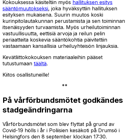
Kokouksessa käsiteltiin myös
hallituksen esitys
sääntömuutokseksi
, joka hyväksyttiin hallituksen
esityksen mukaisena. Suurin muutos koski
kurinpitolautakunnan perustamista ja sen toiminnan
itsenäisyyden turvaamista. Myös urheilutoiminnan
vastuullisuutta, eettisiä arvoja ja reilun pelin
periaatteita koskevia sääntökohtia päivitettiin
vastaamaan kansallisia urheiluyhteisön linjauksia.
Kevätliittokokouksen materiaaleihin pääset
tutustumaan
täältä
.
Kiitos osallistuneille!
**
På vårförbundsmötet godkändes
stadgeändringarna
Vårförbundsmötet som blev flyttat på grund av
Covid-19 hölls i år i Poliisien kesäkoti på Drumsö i
Helsingfors den 8 september klockan 17:30.