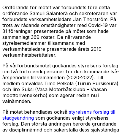
Ordförande för mötet var förbundets före detta
ordförande Samuli Salanterä och sekreteraren var
förbundets verksamhetsledare Jan Thorström. På
trots av rådande omständigheter med Covid-19 var
31 föreningar presenterade på mötet som hade
sammanlagt 369 röster. De närvarande
styrelsemedlemmar tillsammans med
verksamhetsledare presenterade årets 2019
verksamhetsberättelser.
På vårförbundsmötet godkändes styrelsens förslag
om två förtroendepersoner för den kommande två-
årsperioden till valnämnden (2020-2022). Till
medlem omvaldes Timo Pelkola (Turun Pursiseura)
och Iiro Suksi (Vasa Motorbåtsklubb – Vaasan
moottorivenekerho) som agerar redan nu i
valnämnden.
På mötet behandlades också
styrelsens förslag till
stadgeändring
som godkändes enligt styrelsens
förslag. Den största ändringen berörde grundande
av disciplinnämnd och säkerställa dess självständiga