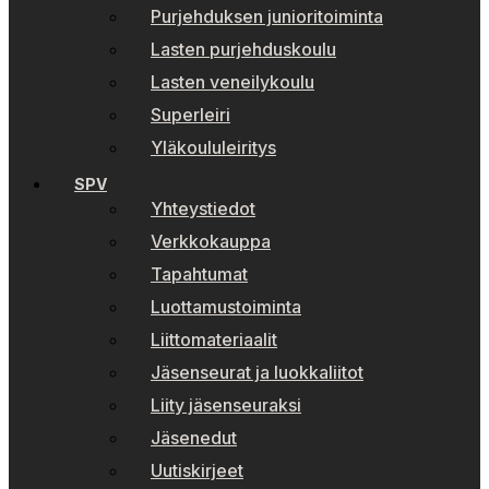
Purjehduksen junioritoiminta
Lasten purjehduskoulu
Lasten veneilykoulu
Superleiri
Yläkoululeiritys
SPV
Yhteystiedot
Verkkokauppa
Tapahtumat
Luottamustoiminta
Liittomateriaalit
Jäsenseurat ja luokkaliitot
Liity jäsenseuraksi
Jäsenedut
Uutiskirjeet