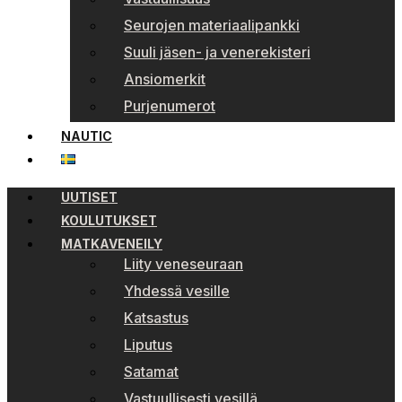
Seurojen materiaalipankki
Suuli jäsen- ja venerekisteri
Ansiomerkit
Purjenumerot
NAUTIC
UUTISET
KOULUTUKSET
MATKAVENEILY
Liity veneseuraan
Yhdessä vesille
Katsastus
Liputus
Satamat
Vastuullisesti vesillä