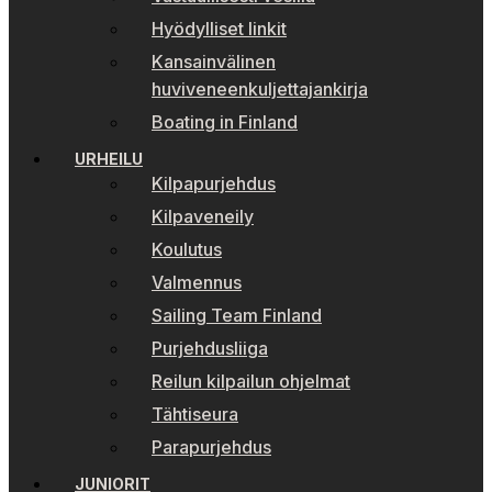
Hyödylliset linkit
Kansainvälinen
huviveneenkuljettajankirja
Boating in Finland
URHEILU
Kilpapurjehdus
Kilpaveneily
Koulutus
Valmennus
Sailing Team Finland
Purjehdusliiga
Reilun kilpailun ohjelmat
Tähtiseura
Parapurjehdus
JUNIORIT