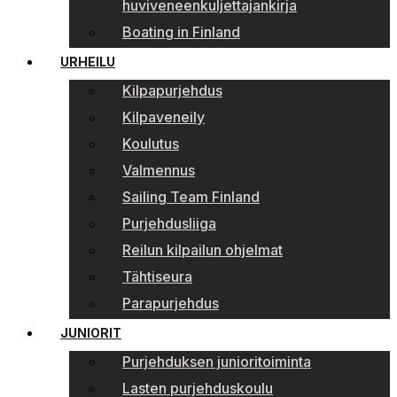
huviveneenkuljettajankirja
Boating in Finland
URHEILU
Kilpapurjehdus
Kilpaveneily
Koulutus
Valmennus
Sailing Team Finland
Purjehdusliiga
Reilun kilpailun ohjelmat
Tähtiseura
Parapurjehdus
JUNIORIT
Purjehduksen junioritoiminta
Lasten purjehduskoulu