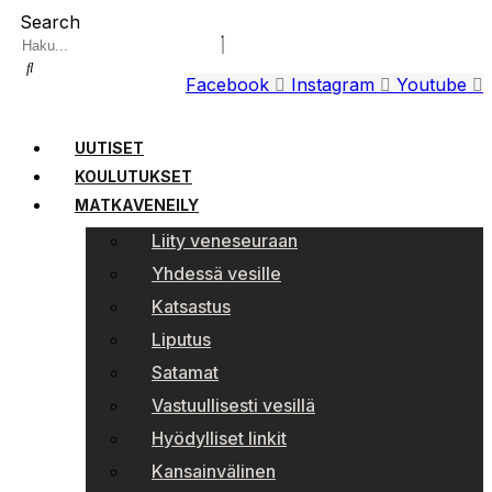
Search
Facebook
Instagram
Youtube
UUTISET
KOULUTUKSET
MATKAVENEILY
Liity veneseuraan
Yhdessä vesille
Katsastus
Liputus
Satamat
Vastuullisesti vesillä
Hyödylliset linkit
Kansainvälinen