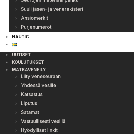
Seurojen materiaalipankki
Suuli jäsen- ja venerekisteri
Ansiomerkit
Purjenumerot
NAUTIC
UUTISET
KOULUTUKSET
MATKAVENEILY
Liity veneseuraan
Yhdessä vesille
Katsastus
Liputus
Satamat
Vastuullisesti vesillä
Hyödylliset linkit