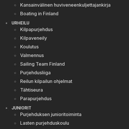
Kansainvälinen huviveneenkuljettajankirja
Boating in Finland
URHEILU
Kilpapurjehdus
Kilpaveneily
Koulutus
Valmennus
Sailing Team Finland
Purjehdusliiga
Reilun kilpailun ohjelmat
Tähtiseura
Parapurjehdus
JUNIORIT
Purjehduksen junioritoiminta
Lasten purjehduskoulu