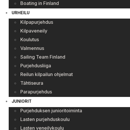
Boating in Finland
URHEILU
Kilpapurjehdus
Kilpaveneily
Koulutus
Valmennus
Sailing Team Finland
Purjehdusliiga
Reilun kilpailun ohjelmat
Tähtiseura
Parapurjehdus
JUNIORIT
Purjehduksen junioritoiminta
Lasten purjehduskoulu
Lasten veneilykoulu