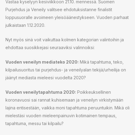
Vastaa kyselyyn kesiviikkoon 21.10. mennessä. Suomen
Purjehdus ja Veneily valitsee ehdotuksistanne finalistit
loppusuoralle avoimeen yleisöäänestykseen. Vuoden parhaat
julkaistaan 1.12.2020.
Nyt myös sinä voit vaikuttaa kolmen kategorian valintoihin ja
ehdottaa suosikkejasi seuraaviksi valinnoiksi:
Vuoden veneilyn mediateko 2020:
Mikä tapahtuma, teko,
kilpailusuoritus tai purjehdus- ja veneilyalan tekijä/urheilija on
jäänyt mediasta mieleesi vuodelta 2020?
Vuoden veneilytapahtuma 2020:
Poikkeuksellinen
koronavuosi sai rannat kuhisemaan ja veneilyn virkistymään
lajina entisestään, vaikka moni tapahtuma peruuntuikin. Mikä oli
mielestäsi vuoden mieleenpainuvin kotimainen tempaus,
tapahtuma, messu tai kilpailu?