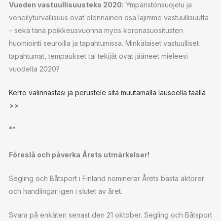
Vuoden vastuullisuusteko 2020:
Ympäristönsuojelu ja
veneilyturvallisuus ovat olennainen osa lajimme vastuullisuutta
– sekä tänä poikkeusvuonna myös koronasuositusten
huomiointi seuroilla ja tapahtumissa. Minkälaiset vastuulliset
tapahtumat, tempaukset tai tekijät ovat jääneet mieleesi
vuodelta 2020?
Kerro valinnastasi ja perustele sitä muutamalla lauseella täällä
>>
**
Föreslå och påverka Årets utmärkelser!
Segling och Båtsport i Finland nominerar Årets bästa aktörer
och handlingar igen i slutet av året.
Svara på enkäten senast den 21 oktober. Segling och Båtsport