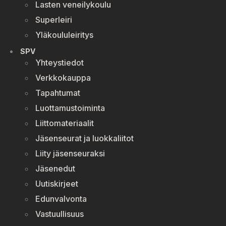
Lasten veneilykoulu
Superleiri
Yläkoululeiritys
SPV
Yhteystiedot
Verkkokauppa
Tapahtumat
Luottamustoiminta
Liittomateriaalit
Jäsenseurat ja luokkaliitot
Liity jäsenseuraksi
Jäsenedut
Uutiskirjeet
Edunvalvonta
Vastuullisuus