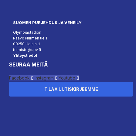
SUOMEN PURJEHDUS JA VENEILY
Olympiastadion
Paavo Nurmen tie 1
00250 Helsinki
toimisto@spv.fi
Yhteystiedot
SEURAA MEITÄ
Facebook
Instagram
Youtube
TILAA UUTISKIRJEEMME
``