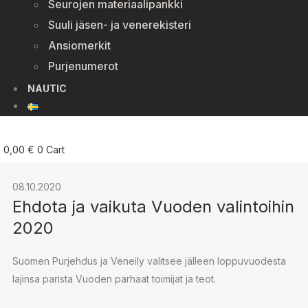
Seurojen materiaalipankki
Suuli jäsen- ja venerekisteri
Ansiomerkit
Purjenumerot
NAUTIC
0,00
€
0
Cart
08.10.2020
Ehdota ja vaikuta Vuoden valintoihin
2020
Suomen Purjehdus ja Veneily valitsee jälleen loppuvuodesta
lajinsa parista Vuoden parhaat toimijat ja teot.