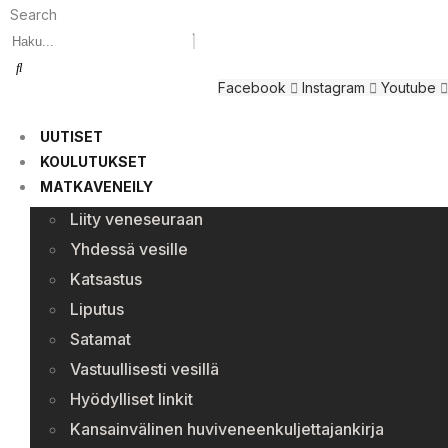
Search
Facebook
Instagram
Youtube
UUTISET
KOULUTUKSET
MATKAVENEILY
Liity veneseuraan
Yhdessä vesille
Katsastus
Liputus
Satamat
Vastuullisesti vesillä
Hyödylliset linkit
Kansainvälinen huviveneenkuljettajankirja