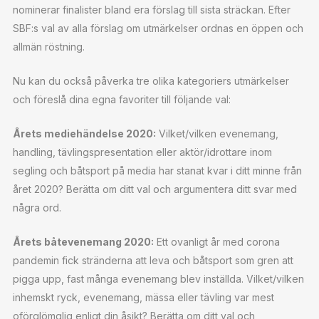
nominerar finalister bland era förslag till sista sträckan. Efter
SBF:s val av alla förslag om utmärkelser ordnas en öppen och
allmän röstning.
Nu kan du också påverka tre olika kategoriers utmärkelser
och föreslå dina egna favoriter till följande val:
Årets mediehändelse 2020:
Vilket/vilken evenemang,
handling, tävlingspresentation eller aktör/idrottare inom
segling och båtsport på media har stanat kvar i ditt minne från
året 2020? Berätta om ditt val och argumentera ditt svar med
några ord.
Årets båtevenemang 2020:
Ett ovanligt år med corona
pandemin fick stränderna att leva och båtsport som gren att
pigga upp, fast många evenemang blev inställda. Vilket/vilken
inhemskt ryck, evenemang, mässa eller tävling var mest
oförglömglig enligt din åsikt? Berätta om ditt val och