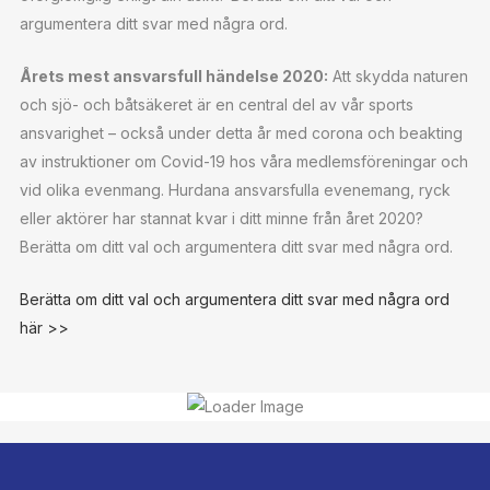
argumentera ditt svar med några ord.
Årets mest ansvarsfull händelse 2020:
Att skydda naturen
och sjö- och båtsäkeret är en central del av vår sports
ansvarighet – också under detta år med corona och beakting
av instruktioner om Covid-19 hos våra medlemsföreningar och
vid olika evenmang. Hurdana ansvarsfulla evenemang, ryck
eller aktörer har stannat kvar i ditt minne från året 2020?
Berätta om ditt val och argumentera ditt svar med några ord.
Berätta om ditt val och argumentera ditt svar med några ord
här >>