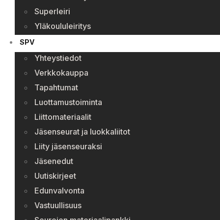
Superleiri
Yläkoululeiritys
SPV
Yhteystiedot
Verkkokauppa
Tapahtumat
Luottamustoiminta
Liittomateriaalit
Jäsenseurat ja luokkaliitot
Liity jäsenseuraksi
Jäsenedut
Uutiskirjeet
Edunvalvonta
Vastuullisuus