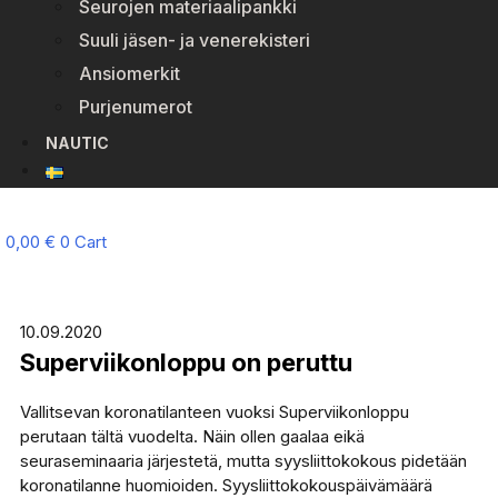
Seurojen materiaalipankki
Suuli jäsen- ja venerekisteri
Ansiomerkit
Purjenumerot
NAUTIC
0,00
€
0
Cart
10.09.2020
Superviikonloppu on peruttu
Vallitsevan koronatilanteen vuoksi Superviikonloppu
perutaan tältä vuodelta. Näin ollen gaalaa eikä
seuraseminaaria järjestetä, mutta syysliittokokous pidetään
koronatilanne huomioiden. Syysliittokokouspäivämäärä