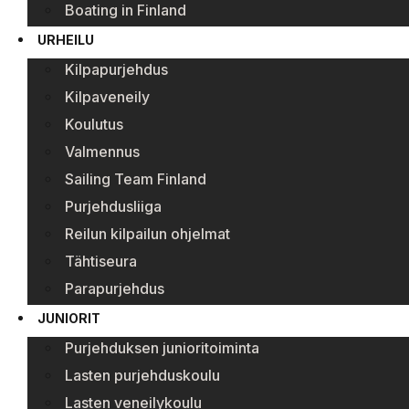
Boating in Finland
URHEILU
Kilpapurjehdus
Kilpaveneily
Koulutus
Valmennus
Sailing Team Finland
Purjehdusliiga
Reilun kilpailun ohjelmat
Tähtiseura
Parapurjehdus
JUNIORIT
Purjehduksen junioritoiminta
Lasten purjehduskoulu
Lasten veneilykoulu