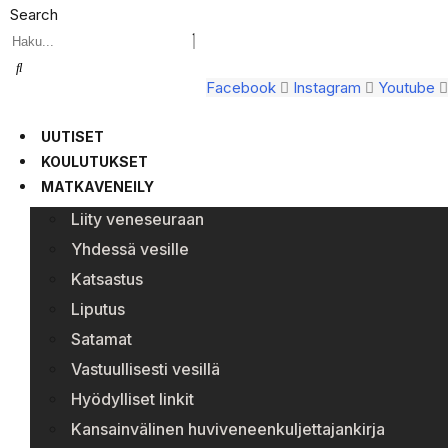
Search
Facebook
Instagram
Youtube
UUTISET
KOULUTUKSET
MATKAVENEILY
Liity veneseuraan
Yhdessä vesille
Katsastus
Liputus
Satamat
Vastuullisesti vesillä
Hyödylliset linkit
Kansainvälinen huviveneenkuljettajankirja