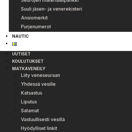
Seurojen materiaalipankki
Suuli jäsen- ja venerekisteri
Ansiomerkit
Purjenumerot
NAUTIC
UUTISET
KOULUTUKSET
MATKAVENEILY
Liity veneseuraan
Yhdessä vesille
Katsastus
Liputus
Satamat
Vastuullisesti vesillä
Hyödylliset linkit