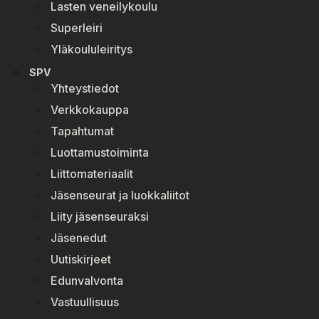
Lasten veneilykoulu
Superleiri
Yläkoululeiritys
SPV
Yhteystiedot
Verkkokauppa
Tapahtumat
Luottamustoiminta
Liittomateriaalit
Jäsenseurat ja luokkaliitot
Liity jäsenseuraksi
Jäsenedut
Uutiskirjeet
Edunvalvonta
Vastuullisuus