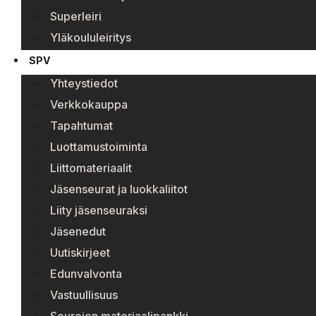
Superleiri
Yläkoululeiritys
SPV
Yhteystiedot
Verkkokauppa
Tapahtumat
Luottamustoiminta
Liittomateriaalit
Jäsenseurat ja luokkaliitot
Liity jäsenseuraksi
Jäsenedut
Uutiskirjeet
Edunvalvonta
Vastuullisuus