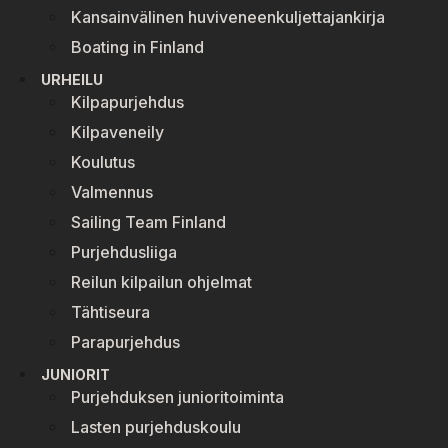
Kansainvälinen huviveneenkuljettajankirja
Boating in Finland
URHEILU
Kilpapurjehdus
Kilpaveneily
Koulutus
Valmennus
Sailing Team Finland
Purjehdusliiga
Reilun kilpailun ohjelmat
Tähtiseura
Parapurjehdus
JUNIORIT
Purjehduksen junioritoiminta
Lasten purjehduskoulu