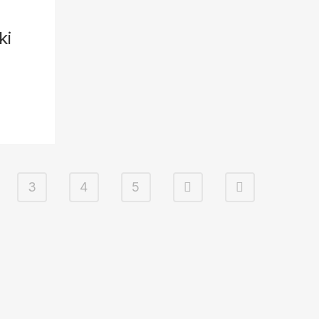
ki
3
4
5