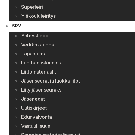
Superleiri
Yläkoululeiritys
SPV
Yhteystiedot
Verkkokauppa
Tapahtumat
Luottamustoiminta
Liittomateriaalit
Jäsenseurat ja luokkaliitot
Liity jäsenseuraksi
Jäsenedut
Uutiskirjeet
Edunvalvonta
Vastuullisuus