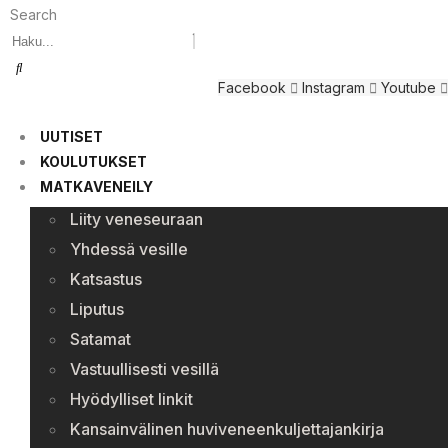
Search
Facebook
Instagram
Youtube
UUTISET
KOULUTUKSET
MATKAVENEILY
Liity veneseuraan
Yhdessä vesille
Katsastus
Liputus
Satamat
Vastuullisesti vesillä
Hyödylliset linkit
Kansainvälinen huviveneenkuljettajankirja