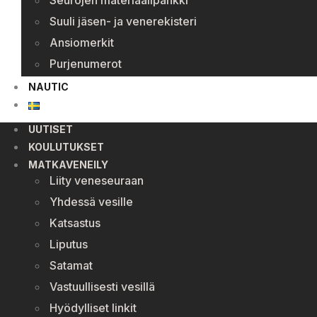
Seurojen materiaalipankki
Suuli jäsen- ja venerekisteri
Ansiomerkit
Purjenumerot
NAUTIC
UUTISET
KOULUTUKSET
MATKAVENEILY
Liity veneseuraan
Yhdessä vesille
Katsastus
Liputus
Satamat
Vastuullisesti vesillä
Hyödylliset linkit