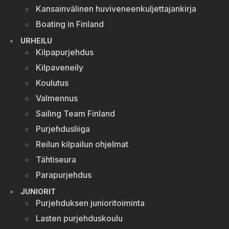
Kansainvälinen huviveneenkuljettajankirja
Boating in Finland
URHEILU
Kilpapurjehdus
Kilpaveneily
Koulutus
Valmennus
Sailing Team Finland
Purjehdusliiga
Reilun kilpailun ohjelmat
Tähtiseura
Parapurjehdus
JUNIORIT
Purjehduksen junioritoiminta
Lasten purjehduskoulu