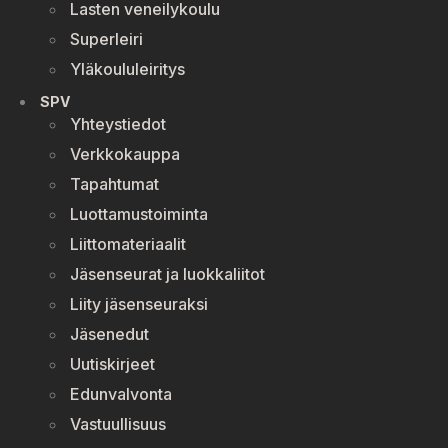
Lasten veneilykoulu
Superleiri
Yläkoululeiritys
SPV
Yhteystiedot
Verkkokauppa
Tapahtumat
Luottamustoiminta
Liittomateriaalit
Jäsenseurat ja luokkaliitot
Liity jäsenseuraksi
Jäsenedut
Uutiskirjeet
Edunvalvonta
Vastuullisuus