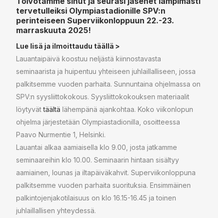
Toivotamme sinut ja seurasi jäsenet lämpimästi
tervetulleiksi Olympiastadionille SPV:n
perinteiseen Superviikonloppuun 22.-23.
marraskuuta 2025!
Lue lisä ja ilmoittaudu täällä >
Lauantaipäivä koostuu neljästä kiinnostavasta
seminaarista ja huipentuu yhteiseen juhlaillalliseen, jossa
palkitsemme vuoden parhaita. Sunnuntaina ohjelmassa on
SPV:n syysliittokokous. Syysliittokokouksen materiaalit
löytyvät
täältä
lähempänä ajankohtaa. Koko viikonlopun
ohjelma järjestetään Olympiastadionilla, osoitteessa
Paavo Nurmentie 1, Helsinki.
Lauantai alkaa aamiaisella klo 9.00, josta jatkamme
seminaareihin klo 10.00. Seminaarin hintaan sisältyy
aamiainen, lounas ja iltapäiväkahvit. Superviikonloppuna
palkitsemme vuoden parhaita suorituksia. Ensimmäinen
palkintojenjakotilaisuus on klo 16.15-16.45 ja toinen
juhlaillallisen yhteydessä.