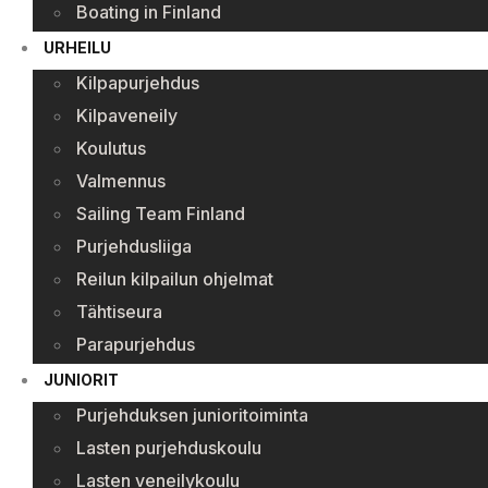
Boating in Finland
URHEILU
Kilpapurjehdus
Kilpaveneily
Koulutus
Valmennus
Sailing Team Finland
Purjehdusliiga
Reilun kilpailun ohjelmat
Tähtiseura
Parapurjehdus
JUNIORIT
Purjehduksen junioritoiminta
Lasten purjehduskoulu
Lasten veneilykoulu