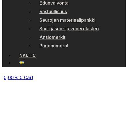
Edunvalvonta
Vastuullisuus
Seurojen materiaalipankki
Suuli jäsen- ja venerekisteri
Ansiomerkit
Purjenumerot
NAUTIC
0,00
€
0
Cart