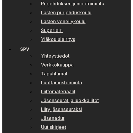
Purjehduksen junioritoiminta
Lasten purjehduskoulu
Lasten veneilykoulu
Superleiri
Yläkoululeiritys
SPV
Yhteystiedot
Verkkokauppa
Tapahtumat
Luottamustoiminta
Liittomateriaalit
Jäsenseurat ja luokkaliitot
Liity jäsenseuraksi
Jäsenedut
Uutiskirjeet