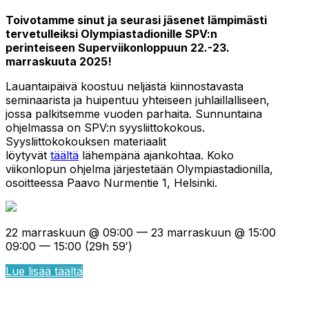
Toivotamme sinut ja seurasi jäsenet lämpimästi
tervetulleiksi Olympiastadionille SPV:n
perinteiseen Superviikonloppuun 22.-23.
marraskuuta 2025!
Lauantaipäivä koostuu neljästä kiinnostavasta
seminaarista ja huipentuu yhteiseen juhlaillalliseen,
jossa palkitsemme vuoden parhaita. Sunnuntaina
ohjelmassa on SPV:n syysliittokokous.
Syysliittokokouksen materiaalit
löytyvät
täältä
lähempänä ajankohtaa. Koko
viikonlopun ohjelma järjestetään Olympiastadionilla,
osoitteessa Paavo Nurmentie 1, Helsinki.
22 marraskuun @ 09:00 — 23 marraskuun @ 15:00
09:00 — 15:00
(29h 59′)
Lue lisää täältä