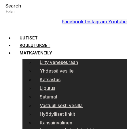
Search
Facebook
Instagram
Youtube
UUTISET
KOULUTUKSET
MATKAVENEILY
Liity veneseuraan
Yhdessä vesille
Katsastus
Liputus
Satamat
Vastuullisesti vesillä
Hyödylliset linkit
Kansainvälinen