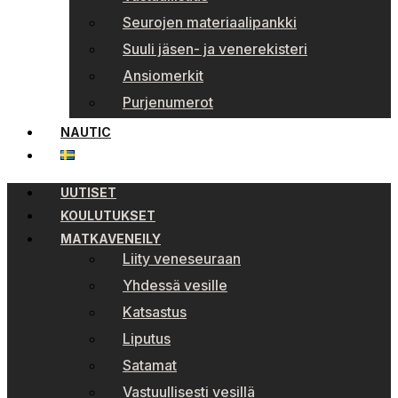
Seurojen materiaalipankki
Suuli jäsen- ja venerekisteri
Ansiomerkit
Purjenumerot
NAUTIC
UUTISET
KOULUTUKSET
MATKAVENEILY
Liity veneseuraan
Yhdessä vesille
Katsastus
Liputus
Satamat
Vastuullisesti vesillä