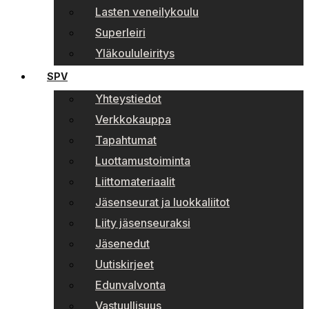
Lasten veneilykoulu
Superleiri
Yläkoululeiritys
SPV
Yhteystiedot
Verkkokauppa
Tapahtumat
Luottamustoiminta
Liittomateriaalit
Jäsenseurat ja luokkaliitot
Liity jäsenseuraksi
Jäsenedut
Uutiskirjeet
Edunvalvonta
Vastuullisuus