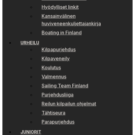
Hyödylliset linkit
Kansainvälinen
huviveneenkuljettajankirja
Boating in Finland
URHEILU
Kilpapurjehdus
Kilpaveneily
Koulutus
Valmennus
Sailing Team Finland
Purjehdusliiga
Reilun kilpailun ohjelmat
Tähtiseura
Parapurjehdus
JUNIORIT