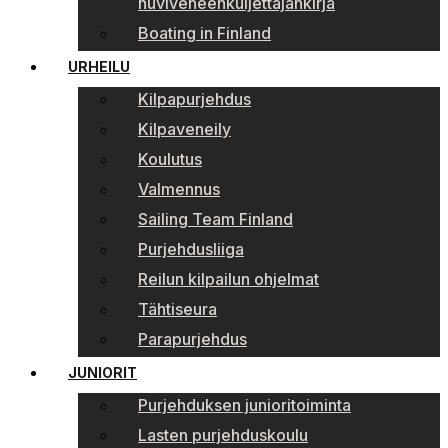
huviveneenkuljettajankirja
Boating in Finland
URHEILU
Kilpapurjehdus
Kilpaveneily
Koulutus
Valmennus
Sailing Team Finland
Purjehdusliiga
Reilun kilpailun ohjelmat
Tähtiseura
Parapurjehdus
JUNIORIT
Purjehduksen junioritoiminta
Lasten purjehduskoulu