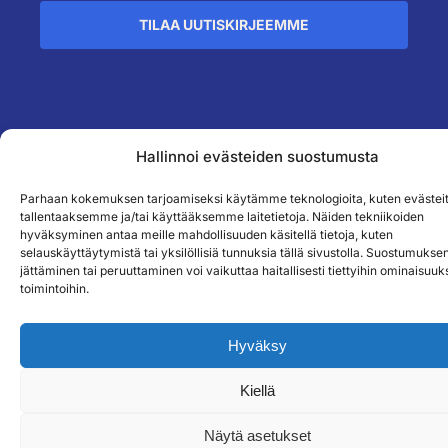
TILAA UUTISKIRJEEMME
``
Hallinnoi evästeiden suostumusta
Parhaan kokemuksen tarjoamiseksi käytämme teknologioita, kuten evästeit
tallentaaksemme ja/tai käyttääksemme laitetietoja. Näiden tekniikoiden
hyväksyminen antaa meille mahdollisuuden käsitellä tietoja, kuten
selauskäyttäytymistä tai yksilöllisiä tunnuksia tällä sivustolla. Suostumukse
jättäminen tai peruuttaminen voi vaikuttaa haitallisesti tiettyihin ominaisuuks
toimintoihin.
Hyväksy
Kiellä
Näytä asetukset