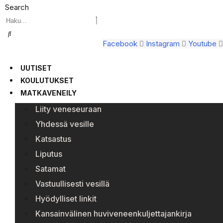
Search
Facebook
Instagram
Youtube
UUTISET
KOULUTUKSET
MATKAVENEILY
Liity veneseuraan
Yhdessä vesille
Katsastus
Liputus
Satamat
Vastuullisesti vesillä
Hyödylliset linkit
Kansainvälinen huviveneenkuljettajankirja