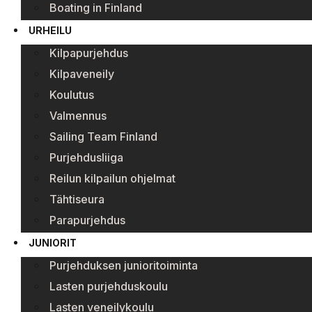
Boating in Finland
URHEILU
Kilpapurjehdus
Kilpaveneily
Koulutus
Valmennus
Sailing Team Finland
Purjehdusliiga
Reilun kilpailun ohjelmat
Tähtiseura
Parapurjehdus
JUNIORIT
Purjehduksen junioritoiminta
Lasten purjehduskoulu
Lasten veneilykoulu