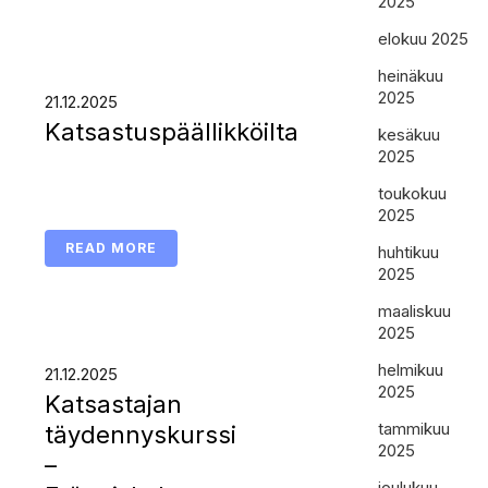
2025
elokuu 2025
heinäkuu
2025
21.12.2025
Katsastuspäällikköilta
kesäkuu
2025
toukokuu
2025
READ MORE
huhtikuu
2025
maaliskuu
2025
helmikuu
21.12.2025
2025
Katsastajan
tammikuu
täydennyskurssi
2025
–
joulukuu