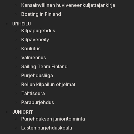
Kansainvälinen huviveneenkuljettajankirja
Boating in Finland
URHEILU
Kilpapurjehdus
Kilpaveneily
Koulutus
Valmennus
Sailing Team Finland
Purjehdusliiga
Reilun kilpailun ohjelmat
Tähtiseura
Parapurjehdus
JUNIORIT
Purjehduksen junioritoiminta
Lasten purjehduskoulu