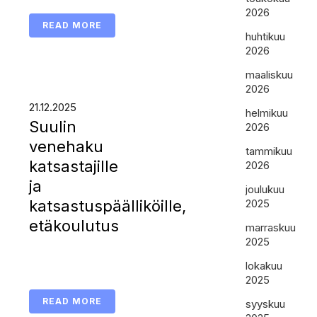
2026
READ MORE
huhtikuu
2026
maaliskuu
2026
21.12.2025
helmikuu
Suulin
2026
venehaku
tammikuu
katsastajille
2026
ja
joulukuu
katsastuspäälliköille,
2025
etäkoulutus
marraskuu
2025
lokakuu
2025
READ MORE
syyskuu