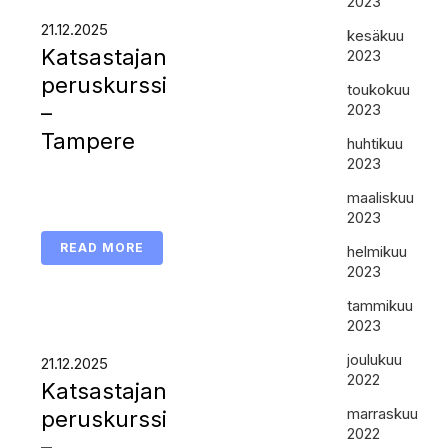
2023
21.12.2025
kesäkuu
Katsastajan
2023
peruskurssi
toukokuu
–
2023
Tampere
huhtikuu
2023
maaliskuu
2023
READ MORE
helmikuu
2023
tammikuu
2023
joulukuu
21.12.2025
2022
Katsastajan
marraskuu
peruskurssi
2022
–