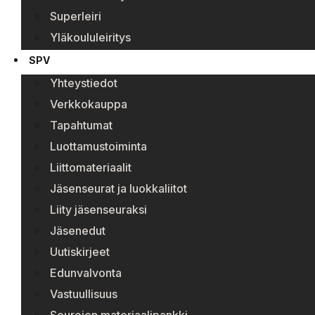
Superleiri
Yläkoululeiritys
SPV
Yhteystiedot
Verkkokauppa
Tapahtumat
Luottamustoiminta
Liittomateriaalit
Jäsenseurat ja luokkaliitot
Liity jäsenseuraksi
Jäsenedut
Uutiskirjeet
Edunvalvonta
Vastuullisuus