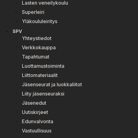
Lasten veneilykoulu
Superleiri
Yläkoululeiritys
SPV
Yhteystiedot
Verkkokauppa
Tapahtumat
Luottamustoiminta
Liittomateriaalit
Jäsenseurat ja luokkaliitot
Liity jäsenseuraksi
Jäsenedut
Uutiskirjeet
Edunvalvonta
Vastuullisuus