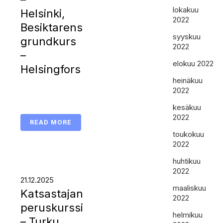
lokakuu
Helsinki,
2022
Besiktarens
syyskuu
grundkurs
2022
–
elokuu 2022
Helsingfors
heinäkuu
2022
kesäkuu
2022
READ MORE
toukokuu
2022
huhtikuu
2022
21.12.2025
maaliskuu
Katsastajan
2022
peruskurssi
helmikuu
– Turku