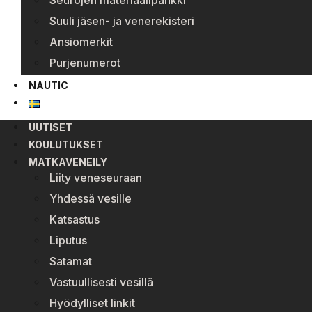
Seurojen materiaalipankki
Suuli jäsen- ja venerekisteri
Ansiomerkit
Purjenumerot
NAUTIC
UUTISET
KOULUTUKSET
MATKAVENEILY
Liity veneseuraan
Yhdessä vesille
Katsastus
Liputus
Satamat
Vastuullisesti vesillä
Hyödylliset linkit