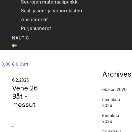
Seurojen materiaalipankki
Suuli jäsen- ja venerekisteri
Ansiomerkit
Purjenumerot
NAUTIC
0,00
€
0
Cart
Archives
6.2.2026
Vene 26
elokuu 2026
Båt -
heinäkuu
messut
2026
kesäkuu
2026
...
toukokuu