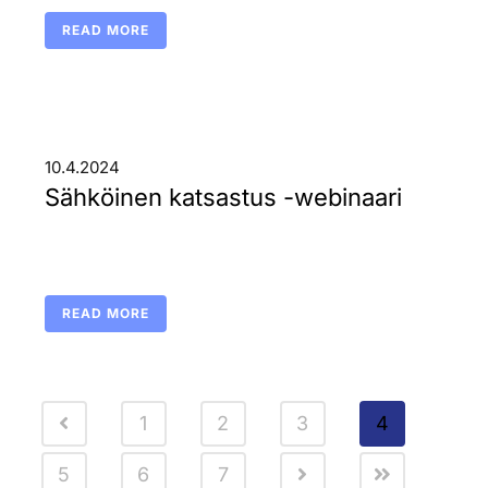
READ MORE
10.4.2024
Sähköinen katsastus -webinaari
READ MORE
1
2
3
4
5
6
7