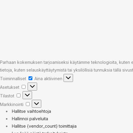
Parhaan kokemuksen tarjoamiseksi käytämme teknologioita, kuten evä
tietoja, kuten selauskäyttäytymistä tai yksilöllisiä tunnuksia tällä sivu
Toiminnalliset
Toiminnalliset
Aina aktiivinen
Asetukset
Asetukset
Tilastot
Tilastot
Markkinointi
Markkinointi
Hallitse vaihtoehtoja
Hallinnoi palveluita
Hallitse {vendor_count} toimittajia