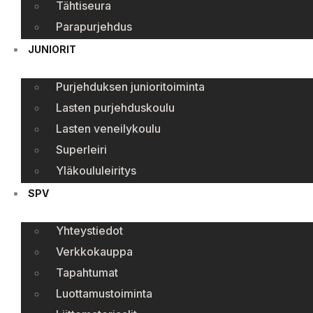
Tähtiseura
Parapurjehdus
JUNIORIT
Purjehduksen junioritoiminta
Lasten purjehduskoulu
Lasten veneilykoulu
Superleiri
Yläkoululeiritys
SPV
Yhteystiedot
Verkkokauppa
Tapahtumat
Luottamustoiminta