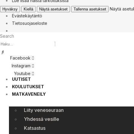
Lue lisää näistä tarkoituksista
Näytä asetu
Hyväksy
Kiellä
Näytä asetukset
Tallenna asetukset
Evästekäytäntö
Tietosuojaseloste
Search
Facebook
Instagram
Youtube
UUTISET
KOULUTUKSET
MATKAVENEILY
Liity veneseuraan
Yhdessä vesille
Katsastus