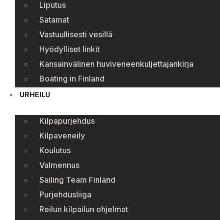
Liputus
Satamat
Vastuullisesti vesillä
Hyödylliset linkit
Kansainvälinen huviveneenkuljettajankirja
Boating in Finland
URHEILU
Kilpapurjehdus
Kilpaveneily
Koulutus
Valmennus
Sailing Team Finland
Purjehdusliiga
Reilun kilpailun ohjelmat