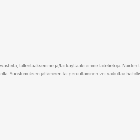
steitä, tallentaaksemme ja/tai käyttääksemme laitetietoja. Näiden 
stolla. Suostumuksen jättäminen tai peruuttaminen voi vaikuttaa haitallise