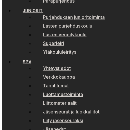
Parapurjehdus
JUNIORIT
Purjehduksen junioritoiminta
Lasten purjehduskoulu
Lasten veneilykoulu
Superleiri
Yläkoululeiritys
SPV
Yhteystiedot
Verkkokauppa
Tapahtumat
Luottamustoiminta
Liittomateriaalit
Jäsenseurat ja luokkaliitot
Liity jäsenseuraksi
Jäsenedut