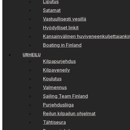
Liputus
Satamat
Vastuullisesti vesillä
Hyödylliset linkit
Kansainvälinen huviveneenkuljettajankir
Boating in Finland
URHEILU
Kilpapurjehdus
Kilpaveneily
Koulutus
Valmennus
Sailing Team Finland
Purjehdusliiga
Reilun kilpailun ohjelmat
Tähtiseura