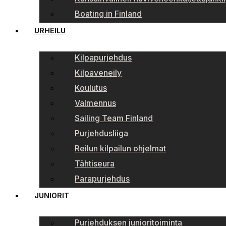
Boating in Finland
URHEILU
Kilpapurjehdus
Kilpaveneily
Koulutus
Valmennus
Sailing Team Finland
Purjehdusliiga
Reilun kilpailun ohjelmat
Tähtiseura
Parapurjehdus
JUNIORIT
Purjehduksen junioritoiminta