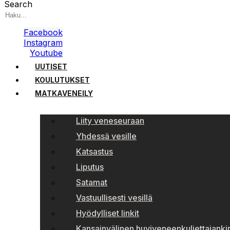
Search
Facebook
Instagram
Youtube
UUTISET
KOULUTUKSET
MATKAVENEILY
Liity veneseuraan
Yhdessä vesille
Katsastus
Liputus
Satamat
Vastuullisesti vesillä
Hyödylliset linkit
Kansainvälinen huviveneenkuljettajankir