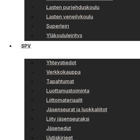
Lasten purjehduskoulu
Lasten veneilykoulu
Superleiri
Yläkoululeiritys
SPV
Yhteystiedot
Verkkokauppa
Tapahtumat
Luottamustoiminta
Liittomateriaalit
Jäsenseurat ja luokkaliitot
Liity jäsenseuraksi
Jäsenedut
Uutiskirjeet