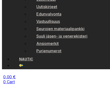
Uutiskirjeet
Edunvalvonta
Vastuullisuus
Seurojen materiaalipankki
Suuli jäsen- ja venerekisteri
Ansiomerkit
Purjenumerot
NAUTIC
0,00
€
0
Cart