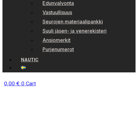
Edunvalvonta
Vastuullisuus
Seurojen materiaalipankki
Suuli jäsen- ja venerekisteri
Ansiomerkit
Purjenumerot
NAUTIC
0,00
€
0
Cart