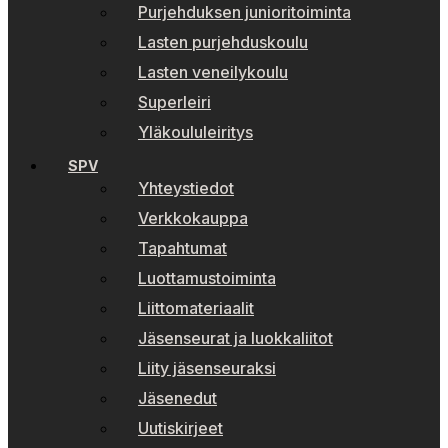
Purjehduksen junioritoiminta
Lasten purjehduskoulu
Lasten veneilykoulu
Superleiri
Yläkoululeiritys
SPV
Yhteystiedot
Verkkokauppa
Tapahtumat
Luottamustoiminta
Liittomateriaalit
Jäsenseurat ja luokkaliitot
Liity jäsenseuraksi
Jäsenedut
Uutiskirjeet