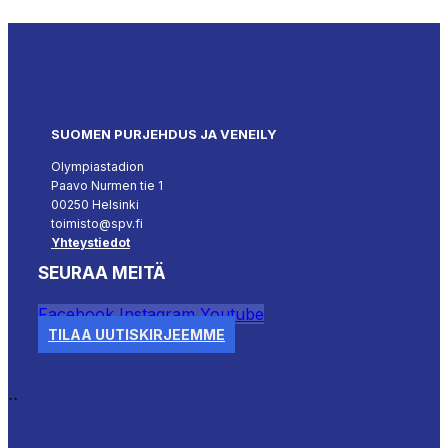
SUOMEN PURJEHDUS JA VENEILY
Olympiastadion
Paavo Nurmen tie 1
00250 Helsinki
toimisto@spv.fi
Yhteystiedot
SEURAA MEITÄ
Facebook
Instagram
Youtube
TILAA UUTISKIRJEEMME
``