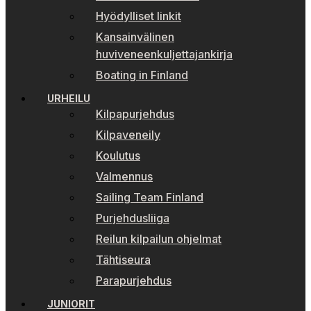
Hyödylliset linkit
Kansainvälinen
huviveneenkuljettajankirja
Boating in Finland
URHEILU
Kilpapurjehdus
Kilpaveneily
Koulutus
Valmennus
Sailing Team Finland
Purjehdusliiga
Reilun kilpailun ohjelmat
Tähtiseura
Parapurjehdus
JUNIORIT