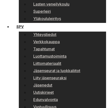
Lasten veneilykoulu
Superleiri
Yläkoululeiritys
SPV
Yhteystiedot
Verkkokauppa
Tapahtumat
Luottamustoiminta
Liittomateriaalit
Jäsenseurat ja luokkaliitot
Liity jäsenseuraksi
Jäsenedut
Uutiskirjeet
Edunvalvonta
Vastuullisuus