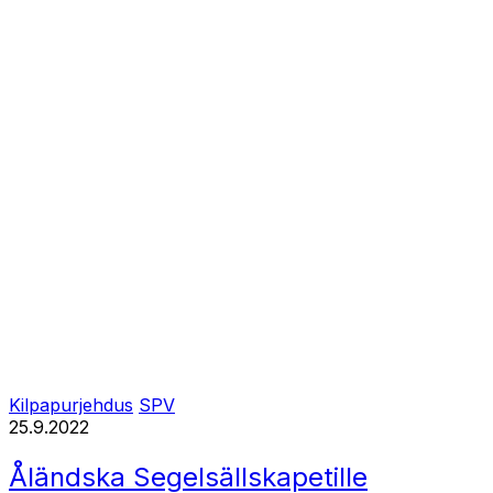
Kilpapurjehdus
SPV
25.9.2022
Åländska Segelsällskapetille