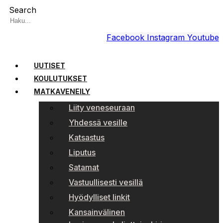
Search
Facebook
Instagram
Youtube
UUTISET
KOULUTUKSET
MATKAVENEILY
Liity veneseuraan
Yhdessä vesille
Katsastus
Liputus
Satamat
Vastuullisesti vesillä
Hyödylliset linkit
Kansainvälinen