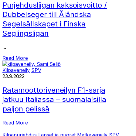
Purjehdusliigan kaksoisvoitto /
Dubbelseger till Åländska
Segelsällskapet i Finska
Seglingsligan
...
Read More
Kilpaveneily
SPV
23.9.2022
Ratamoottoriveneilyn F1-sarja
jatkuu Italiassa – suomalaisilla
paljon pelissä
Read More
Kilpapurjehdus
Lapset ja nuoret
Matkaveneily
SPV