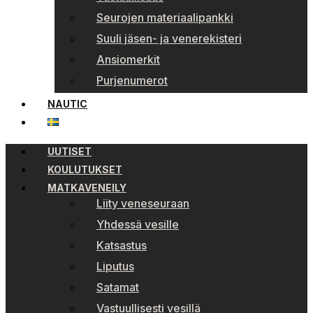
Seurojen materiaalipankki
Suuli jäsen- ja venerekisteri
Ansiomerkit
Purjenumerot
NAUTIC
UUTISET
KOULUTUKSET
MATKAVENEILY
Liity veneseuraan
Yhdessä vesille
Katsastus
Liputus
Satamat
Vastuullisesti vesillä